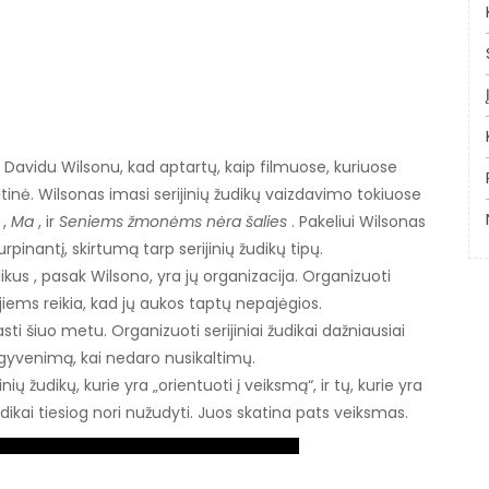
Davidu Wilsonu, kad aptartų, kaip filmuose, kuriuose
inė. Wilsonas imasi serijinių žudikų vaizdavimo tokiuose
,
Ma
, ir
Seniems žmonėms nėra šalies
. Pakeliui Wilsonas
iurpinantį, skirtumą tarp serijinių žudikų tipų.
dikus , pasak Wilsono, yra jų organizacija. Organizuoti
ių jiems reikia, kad jų aukos taptų nepajėgios.
sti šiuo metu. Organizuoti serijiniai žudikai dažniausiai
ienį gyvenimą, kai nedaro nusikaltimų.
nių žudikų, kurie yra „orientuoti į veiksmą“, ir tų, kurie yra
dikai tiesiog nori nužudyti. Juos skatina pats veiksmas.