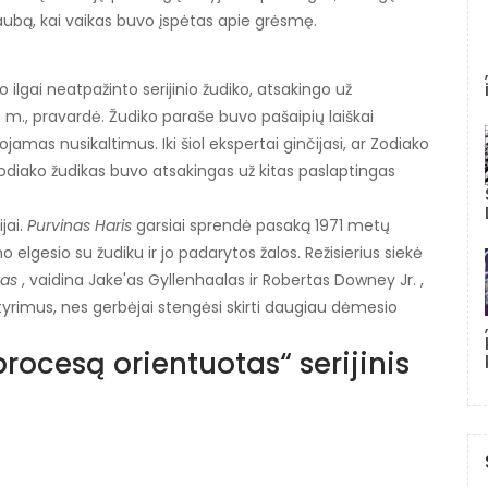
iaubą, kai vaikas buvo įspėtas apie grėsmę.
ilgai neatpažinto serijinio žudiko, atsakingo už
 m., pravardė. Žudiko paraše buvo pašaipių laiškai
ojamas nusikaltimus. Iki šiol ekspertai ginčijasi, ar Zodiako
Zodiako žudikas buvo atsakingas už kitas paslaptingas
jai.
Purvinas Haris
garsiai sprendė pasaką 1971 metų
 elgesio su žudiku ir jo padarytos žalos. Režisierius siekė
kas
, vaidina Jake'as Gyllenhaalas ir Robertas Downey Jr. ,
s tyrimus, nes gerbėjai stengėsi skirti daugiau dėmesio
rocesą orientuotas“ serijinis