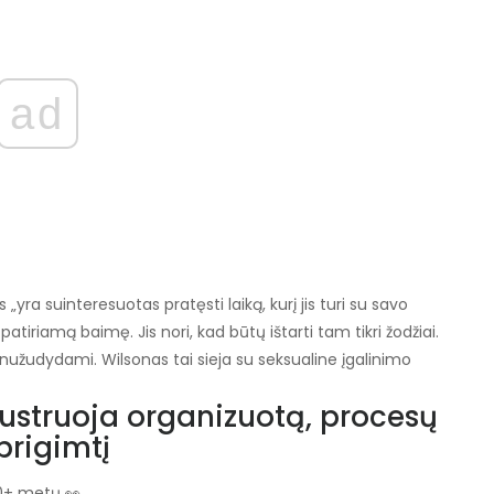
ad
s „yra suinteresuotas pratęsti laiką, kurį jis turi su savo
 patiriamą baimę. Jis nori, kad būtų ištarti tam tikri žodžiai.
jį nužudydami. Wilsonas tai sieja su seksualine įgalinimo
iustruoja organizuotą, procesų
prigimtį
0+ metų 👀