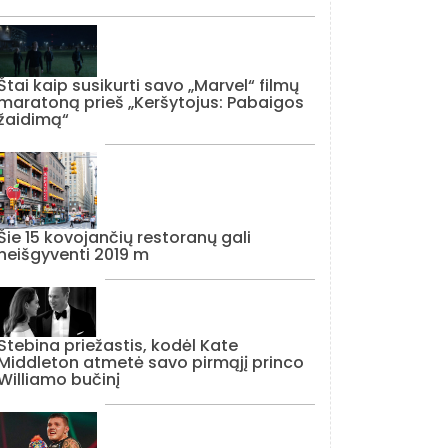
Štai kaip susikurti savo „Marvel“ filmų
maratoną prieš „Keršytojus: Pabaigos
žaidimą“
Šie 15 kovojančių restoranų gali
neišgyventi 2019 m
Stebina priežastis, kodėl Kate
Middleton atmetė savo pirmąjį princo
Williamo bučinį