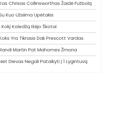
Kas Chrisas Collinsworthas Žaidė Futbolą
Su Kuo Užsiima Upėtakis
Į Kokį Koledžą Išėjo Škotai
Koks Yra Tikrasis Dak Prescott Vardas
Randi Martin Pat Mahomes Žmona
Net Dievas Negali Pataikyti Į 1 Lygintuvą