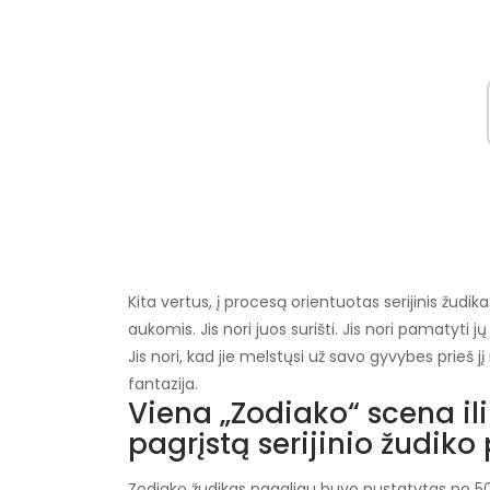
Kita vertus, į procesą orientuotas serijinis žudika
aukomis. Jis nori juos surišti. Jis nori pamatyti jų
Jis nori, kad jie melstųsi už savo gyvybes prieš 
fantazija.
Viena „Zodiako“ scena il
pagrįstą serijinio žudiko 
Zodiako žudikas pagaliau buvo nustatytas po 5