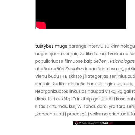
tuštybės mugė
parengė interviu su kriminologu 
nagrinėjama serijinių žudikų tema, tvarkoma šalt
populiariuose filmuose kaip
Se7en
,
Psichologas
atidžiai apžiūri
Zodiakas
ir paaiškina esminį, jei š
Vienu būdu FTB skirsto į kategorijas serijinius žu
serijiniai žudikai atsineša įrankius ir ginklus, kur
Neorganizuotos linkusios naudoti viską, ką gali ra
dirba, turi aukštą IQ ir kitaip gali įsilieti į kasd
Kitas skirtumas, kurį Wilsonas daro, yra tarp seriji
„koncentruoti į procesą“. Į veiksmą orientuoti žu