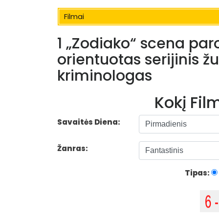
Filmai
1 „Zodiako“ scena paro
orientuotas serijinis ž
kriminologas
Kokį Fi
Savaitės Diena:
Žanras:
Tipas: