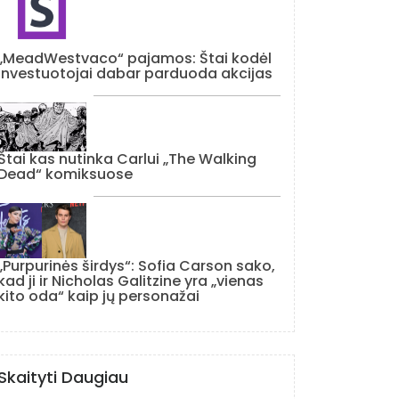
„MeadWestvaco“ pajamos: Štai kodėl
investuotojai dabar parduoda akcijas
Štai kas nutinka Carlui „The Walking
Dead“ komiksuose
„Purpurinės širdys“: Sofia Carson sako,
kad ji ir Nicholas Galitzine yra „vienas
kito oda“ kaip jų personažai
Skaityti Daugiau