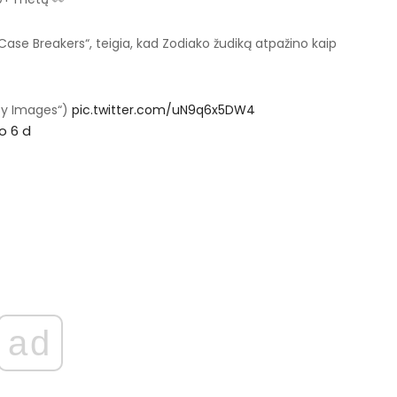
ase Breakers“, teigia, kad Zodiako žudiką atpažino kaip
tty Images“)
pic.twitter.com/uN9q6x5DW4
o 6 d
ad