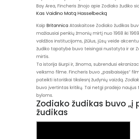
Bay Area, Fincheris žinojo apie Zodiako žudiko s
Kas Vaidino Matą Hasselbecką
Kaip
Britannica
Ataskaitose Zodiako žudikas buvo 
mažiausiai penkių žmonių mirtį nuo 1968 iki 1969
valdžios institucijoms, įžūlus, jūsų veide akcentu
žudiko tapatybė buvo teisingai nustatyta ir ar 
mirtis.
Ta istorija šiurpi ir, žinoma, subrendusi ekranizaci
veiksmo filme. Fincheris buvo „pasibaisėjęs“ filmo
pateikti istoriškai tikslesnį žudynių vaizdą.
Zodia
buvo įvertintas kritikų. Tai netgi pradėjo nauju
byloms.
Zodiako žudikas buvo „į p
žudikas