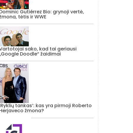
Dominic Gutiérrez Bio: grynoji vertė,
žmona, tėtis ir WWE
Vartotojai sako, kad tai geriausi
„Google Doodle“ žaidimai
‘Ryklių tankas’: kas yra pirmoji Roberto
Herjaveco žmona?