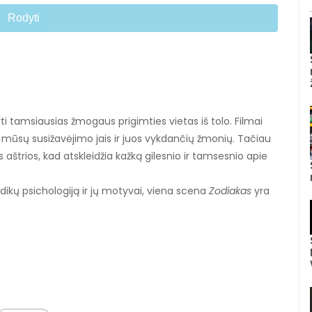
Rodyti
ti tamsiausias žmogaus prigimties vietas iš tolo. Filmai
s, mūsų susižavėjimo jais ir juos vykdančių žmonių. Tačiau
s aštrios, kad atskleidžia kažką gilesnio ir tamsesnio apie
žudikų psichologiją ir jų motyvai, viena scena
Zodiakas
yra