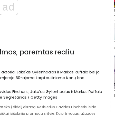
ad
ilmas, paremtas realiu
avidas Fincheris, Jake'as Gyllenhaalas ir Markas Ruffalo
 Le Segretainas / Getty Images
teko į didelį ekraną. Režisierius Davidas Fincheris leido
siškai įsišakniję pramogų srityje. Kaip žmogus, užaugęs