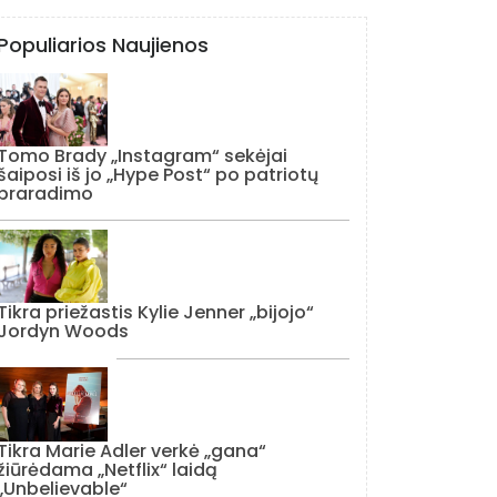
Populiarios Naujienos
Tomo Brady „Instagram“ sekėjai
šaiposi iš jo „Hype Post“ po patriotų
praradimo
Tikra priežastis Kylie Jenner „bijojo“
Jordyn Woods
Tikra Marie Adler verkė „gana“
žiūrėdama „Netflix“ laidą
„Unbelievable“