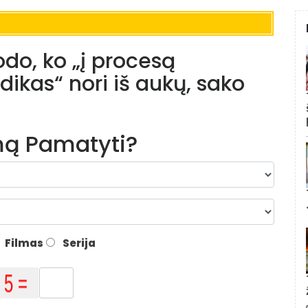
do, ko „į procesą
udikas“ nori iš aukų, sako
lmą Pamatyti?
Filmas
Serija