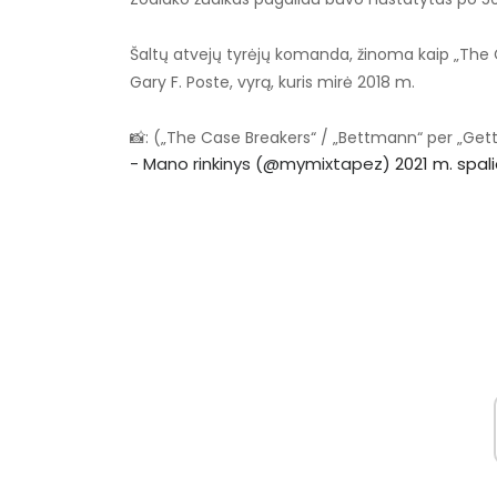
Šaltų atvejų tyrėjų komanda, žinoma kaip „The C
Gary F. Poste, vyrą, kuris mirė 2018 m.
📸: („The Case Breakers“ / „Bettmann“ per „Ge
- Mano rinkinys (@mymixtapez)
2021 m. spali