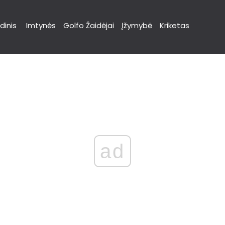
dinis
Imtynės
Golfo Žaidėjai
Įžymybė
Kriketas
ad