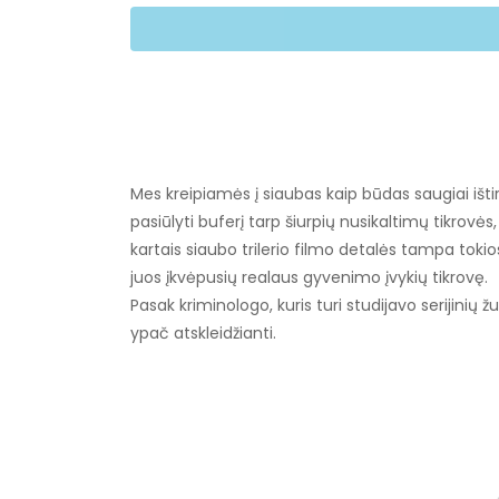
Mes kreipiamės į siaubas kaip būdas saugiai ištir
pasiūlyti buferį tarp šiurpių nusikaltimų tikrovė
kartais siaubo trilerio filmo detalės tampa tokio
juos įkvėpusių realaus gyvenimo įvykių tikrovę.
Pasak kriminologo, kuris turi studijavo serijinių 
ypač atskleidžianti.