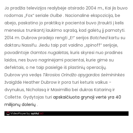
Jo pradžia televizijos realybėje atsirado 2004 m., Kai jis buvo
rodomas „Fox“ seriale
Gulbė
. Nacionalinė ekspozicija, be
abejo, paskatino jo praktiką ir pacientai buvo įtraukti į kelis
mėnesius trunkantį laukimo sąrašą, kad galėtų jį pamatyti.
2014 m. Dubrow pradėjo rengti „E!“ serijos
Botched
kartu su
daktaru Nassifu. Jiedu taip pat vaidino „spinoff“ serijoje,
pavadintoje
Gamtos nugalėtas,
kuris skyrėsi nuo pradinės
laidos, nes buvo nagrinėjami pacientai, kurie gimė su
defektais, o ne taip pasielgė iš plastinių operacijų.
Dubrow yra vedęs
Tikrosios Orindžo apygardos šeimininkės
žvaigždė Heather Dubrow ir pora turi keturis vaikus -
dvynukus, Nicholasą ir Maximillia bei dukras Katariną ir
Collette. Gydytojas turi
apskaičiuota grynoji vertė yra 40
milijonų dolerių
.