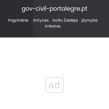
gov-civil-portalegre.pt
Pagrindinis
Imtynės
Golfo Žaidėjai
Įžymybė
Kriketas
ad