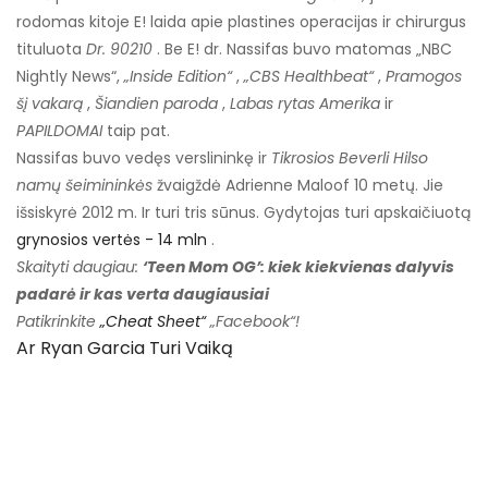
rodomas kitoje E! laida apie plastines operacijas ir chirurgus
tituluota
Dr. 90210
. Be E! dr. Nassifas buvo matomas „NBC
Nightly News“,
„Inside Edition“
,
„CBS Healthbeat“
,
Pramogos
šį vakarą
,
Šiandien paroda
,
Labas rytas Amerika
ir
PAPILDOMAI
taip pat.
Nassifas buvo vedęs verslininkę ir
Tikrosios Beverli Hilso
namų šeimininkės
žvaigždė Adrienne Maloof 10 metų. Jie
išsiskyrė 2012 m. Ir turi tris sūnus. Gydytojas turi apskaičiuotą
grynosios vertės - 14 mln
.
Skaityti daugiau:
‘Teen Mom OG’: kiek kiekvienas dalyvis
padarė ir kas verta daugiausiai
Patikrinkite
„Cheat Sheet“
„Facebook“!
Ar Ryan Garcia Turi Vaiką