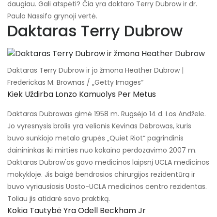
daugiau. Gali atspėti? Čia yra daktaro Terry Dubrow ir dr.
Paulo Nassifo grynoji vertė.
Daktaras Terry Dubrow
Daktaras Terry Dubrow ir jo žmona Heather Dubrow |
Frederickas M. Brownas / „Getty Images“
Kiek Uždirba Lonzo Kamuolys Per Metus
Daktaras Dubrowas gimė 1958 m. Rugsėjo 14 d. Los Andžele.
Jo vyresnysis brolis yra velionis Kevinas Debrowas, kuris
buvo sunkiojo metalo grupės „Quiet Riot“ pagrindinis
dainininkas iki mirties nuo kokaino perdozavimo 2007 m.
Daktaras Dubrow'as gavo medicinos laipsnį UCLA medicinos
mokykloje. Jis baigė bendrosios chirurgijos rezidentūrą ir
buvo vyriausiasis Uosto-UCLA medicinos centro rezidentas.
Toliau jis atidarė savo praktiką.
Kokia Tautybė Yra Odell Beckham Jr