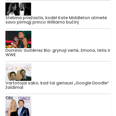
Stebina priežastis, kodėl Kate Middleton atmetė
savo pirmąjį princo Williamo bučinį
Dominic Gutiérrez Bio: grynoji vertė, žmona, tėtis ir
WWE
Vartotojai sako, kad tai geriausi „Google Doodle“
žaidimai