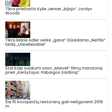
Tikra priežastis Kylie Jenner „bijojo“ Jordyn
Woods
Tikra Marie Adler verkė „gana“ žiūrėdama „Netflix“
laidą „Unbelievable“
Štai kaip susikurti savo „Marvel“ filmų maratoną
prieš „Keršytojus: Pabaigos žaidimą“
Šie 15 kovojančių restoranų gali neišgyventi 2019
m