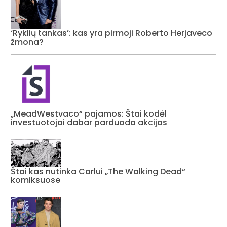
‘Ryklių tankas’: kas yra pirmoji Roberto Herjaveco
žmona?
„MeadWestvaco“ pajamos: Štai kodėl
investuotojai dabar parduoda akcijas
Štai kas nutinka Carlui „The Walking Dead“
komiksuose