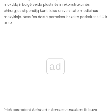
mokyklą ir baigė veido plastinės ir rekonstrukcinės
chirurgijos stipendiją Sent Luiso universiteto medicinos
mokykloje. Nassifas dėstė pamokas ir skaitė paskaitas USC ir
UCLA.
ad
Prieš pasirodant
Botched
ir
Gamtos nugalėtas,
jis buvo