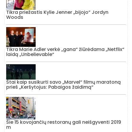
Tikra priežastis Kylie Jenner „bijojo“ Jordyn
Woods
Tikra Marie Adler verkė „gana“ žiūrėdama „Netflix“
laidą „Unbelievable“
Štai kaip susikurti savo „Marvel“ filmų maratoną
prieš „Keršytojus: Pabaigos žaidimą“
Šie 15 kovojančių restoranų gali neišgyventi 2019
m