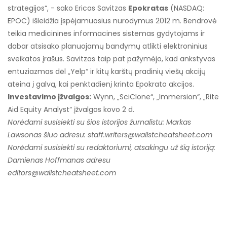
strategijos“, - sako Ericas Savitzas
Epokratas
(NASDAQ:
EPOC) išleidžia įspėjamuosius nurodymus 2012 m. Bendrovė
teikia medicinines informacines sistemas gydytojams ir
dabar atsisako planuojamų bandymų atlikti elektroninius
sveikatos įrašus. Savitzas taip pat pažymėjo, kad ankstyvas
entuziazmas dėl „Yelp“ ir kitų karštų pradinių viešų akcijų
ateina į galvą, kai penktadienį krinta Epokrato akcijos.
Investavimo įžvalgos:
Wynn, „SciClone“, „Immersion“, „Rite
Aid Equity Analyst“ įžvalgos kovo 2 d.
Norėdami susisiekti su šios istorijos žurnalistu: Markas
Lawsonas šiuo adresu: staff.writers@
wallstcheatsheet.com
Norėdami susisiekti su redaktoriumi, atsakingu už šią istoriją:
Damienas Hoffmanas adresu
editors@
wallstcheatsheet.com