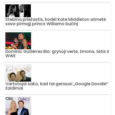
Stebina priežastis, kodėl Kate Middleton atmetė
savo pirmąjį princo Williamo bučinį
Dominic Gutiérrez Bio: grynoji vertė, žmona, tėtis ir
WWE
Vartotojai sako, kad tai geriausi „Google Doodle“
žaidimai