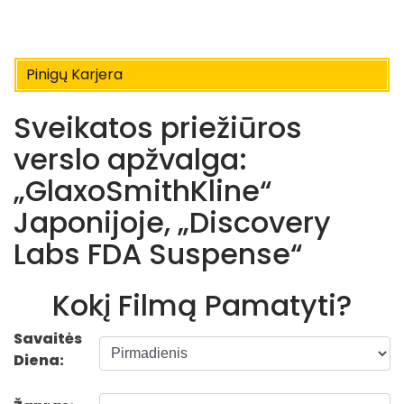
Pinigų Karjera
Sveikatos priežiūros
verslo apžvalga:
„GlaxoSmithKline“
Japonijoje, „Discovery
Labs FDA Suspense“
Kokį Filmą Pamatyti?
Savaitės
Diena: