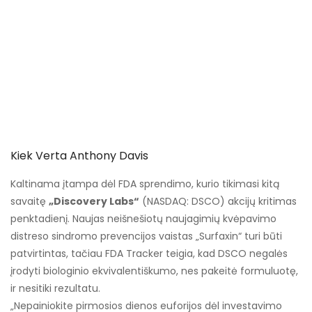
Kiek Verta Anthony Davis
Kaltinama įtampa dėl FDA sprendimo, kurio tikimasi kitą
savaitę
„Discovery Labs“
(NASDAQ: DSCO) akcijų kritimas
penktadienį. Naujas neišnešiotų naujagimių kvėpavimo
distreso sindromo prevencijos vaistas „Surfaxin“ turi būti
patvirtintas, tačiau FDA Tracker teigia, kad DSCO negalės
įrodyti biologinio ekvivalentiškumo, nes pakeitė formuluotę,
ir nesitiki rezultatu.
„Nepainiokite pirmosios dienos euforijos dėl investavimo