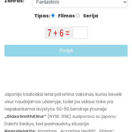
Žanras:
Tipas:
Filmas
Serija
Rodyti
Japonija tradiciškai lėtai patvirtina vakcinas, kurios beveik
visur naudojamos užsienyje, todėl jos vidaus rinka yra
nepakankamai išvystyta. 50–50 bendroje įmonėje
„GlaxoSmithKline“
(NYSE: GSK) susiporavo su japonu
Daiichi Sankyo, kad pasinaudotų situacija.
Nepraleiskite:
Amarinas, „Accretive Health“, „Finisar“