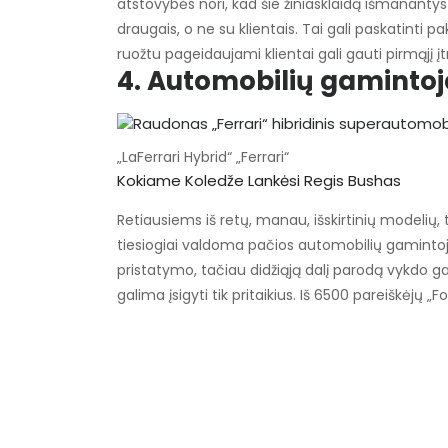
atstovybės nori, kad šie žiniasklaidą išmanantys kl
draugais, o ne su klientais. Tai gali paskatinti pa
ruožtu pageidaujami klientai gali gauti pirmąjį į
4. Automobilių gamintoja
„LaFerrari Hybrid“ „Ferrari“
Kokiame Koledže Lankėsi Regis Bushas
Retiausiems iš retų, manau, išskirtinių modelių, t
tiesiogiai valdoma pačios automobilių gamintojos. 
pristatymo, tačiau didžiąją dalį parodą vykdo g
galima įsigyti tik pritaikius. Iš 6500 pareiškėjų „Fo