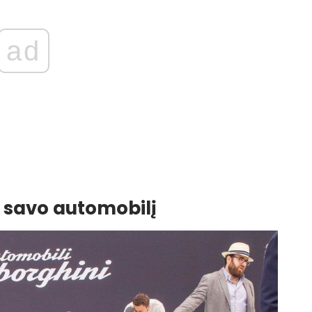
ad
e savo automobilį