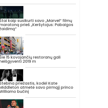
Štai kaip susikurti savo „Marvel“ filmų
maratoną prieš „Keršytojus: Pabaigos
žaidimą“
Šie 15 kovojančių restoranų gali
neišgyventi 2019 m
Stebina priežastis, kodėl Kate
Middleton atmetė savo pirmąjį princo
Williamo bučinį