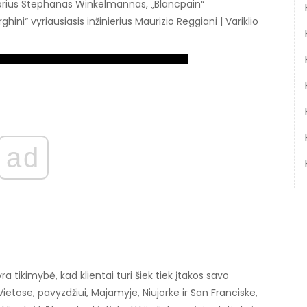
ktorius Stephanas Winkelmannas, „Blancpain“
ni“ vyriausiasis inžinierius Maurizio Reggiani | Variklio
ad
yra tikimybė, kad klientai turi šiek tiek įtakos savo
ietose, pavyzdžiui, Majamyje, Niujorke ir San Franciske,