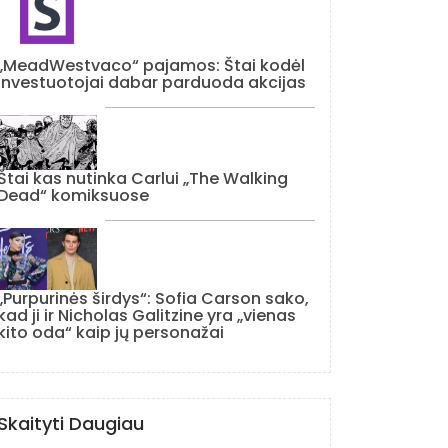
„MeadWestvaco“ pajamos: Štai kodėl
investuotojai dabar parduoda akcijas
Štai kas nutinka Carlui „The Walking
Dead“ komiksuose
„Purpurinės širdys“: Sofia Carson sako,
kad ji ir Nicholas Galitzine yra „vienas
kito oda“ kaip jų personažai
Skaityti Daugiau