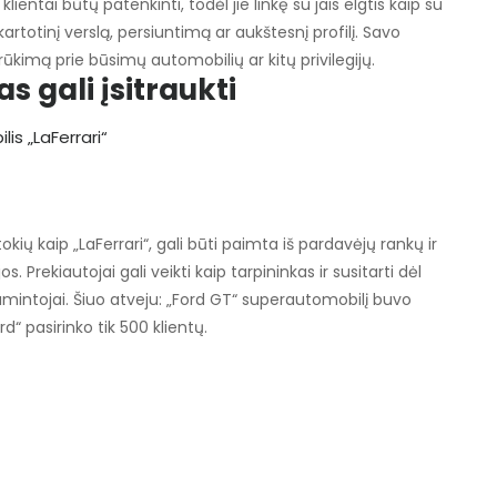
ientai būtų patenkinti, todėl jie linkę su jais elgtis kaip su
kartotinį verslą, persiuntimą ar aukštesnį profilį. Savo
trūkimą prie būsimų automobilių ar kitų privilegijų.
s gali įsitraukti
okių kaip „LaFerrari“, gali būti paimta iš pardavėjų rankų ir
Prekiautojai gali veikti kaip tarpininkas ir susitarti dėl
amintojai. Šiuo atveju: „Ford GT“ superautomobilį buvo
rd“ pasirinko tik 500 klientų.