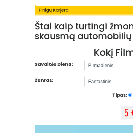
Pinigų Karjera
Štai kaip turtingi žmo
skausmą automobilių
Kokį Fi
Savaitės Diena:
Žanras:
Tipas: