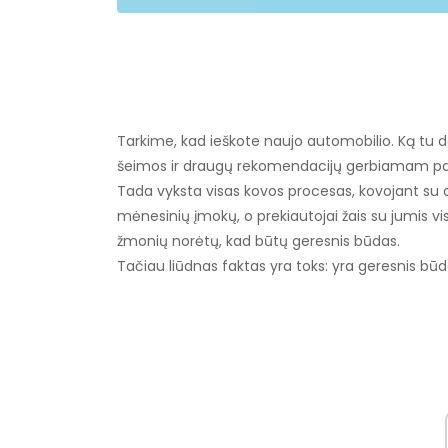
Tarkime, kad ieškote naujo automobilio. Ką tu da
šeimos ir draugų rekomendacijų gerbiamam par
Tada vyksta visas kovos procesas, kovojant su d
mėnesinių įmokų, o prekiautojai žais su jumis 
žmonių norėtų, kad būtų geresnis būdas.
Tačiau liūdnas faktas yra toks: yra geresnis būdas