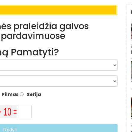
nės praleidžia galvos
 pardavimuose
lmą Pamatyti?
Filmas
Serija
Rodyti