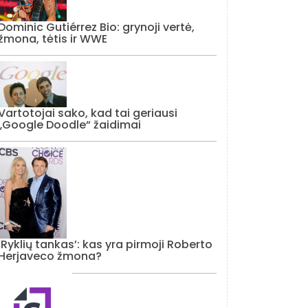
Dominic Gutiérrez Bio: grynoji vertė,
žmona, tėtis ir WWE
Vartotojai sako, kad tai geriausi
„Google Doodle“ žaidimai
‘Ryklių tankas’: kas yra pirmoji Roberto
Herjaveco žmona?