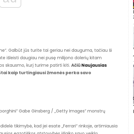
he“. Galbūt jūs turite tai geriau nei dauguma, tačiau ši
ate išleisti daugiau nei pusę milijono dolerių kitam
os skausmo, kurį turime patirti kiti.
Ačiū
Naujausias
 štai kaip turtingiausi žmonės perka savo
borghini“ Gabe Ginsberg / „Getty Images“ monstrų
didelė tikimybė, kad jei esate „Ferrari“ rinkoje, artimiausia
žiausios egzotiškos atstovybės išlaiko savo veiklą