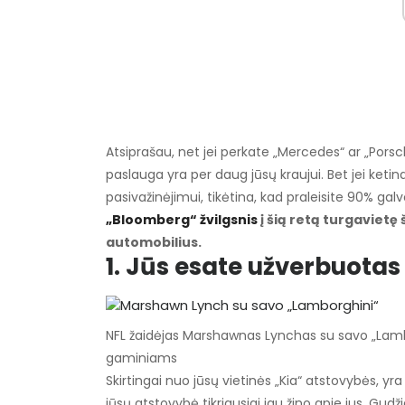
Atsiprašau, net jei perkate „Mercedes“ ar „Porsc
paslauga yra per daug jūsų kraujui. Bet jei ketin
pasivažinėjimui, tikėtina, kad praleisite 90% galv
„Bloomberg“ žvilgsnis
į šią retą turgavietę
automobilius.
1. Jūs esate užverbuotas
NFL žaidėjas Marshawnas Lynchas su savo „Lam
gaminiams
Skirtingai nuo jūsų vietinės „Kia“ atstovybės, yra 
jūsų atstovybė tikriausiai jau žino apie jus. Gud