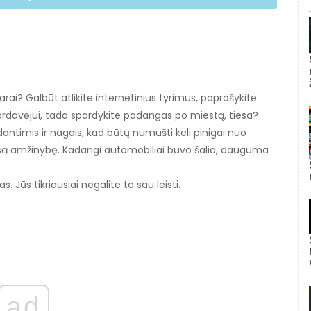
rai? Galbūt atlikite internetinius tyrimus, paprašykite
davėjui, tada spardykite padangas po miestą, tiesa?
antimis ir nagais, kad būtų numušti keli pinigai nuo
visą amžinybę. Kadangi automobiliai buvo šalia, dauguma
. Jūs tikriausiai negalite to sau leisti.
ad