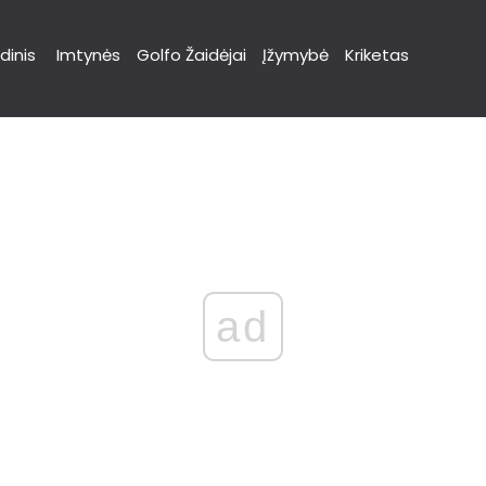
dinis
Imtynės
Golfo Žaidėjai
Įžymybė
Kriketas
ad