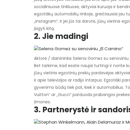
socialiniuose tinkluose, aktyviai kuruoja ir bendr
egzotiškų automobilių rinkoje, greičiausiai jau tu
„Instagram“. Ir jei jūs tai darote, jūsų vietinė eg
įsigyti kitą.
2. Jie madingi
Aktorė / dainininkė Selena Gomez su senoviniu
Bet tarkime, kad esate naujai turtingi ir norite
jūsų vietinis egzotinių prekių pardavėjas aktyv
ir apie televizijos ar radijo intarpus. Egzotiški 
gyvenimo būdą tiek pat, kiek ir automobilius. To
Vuitton“ ar „Gucci“ parduoda prabangos prekes: kr
žmonės.
3. Partnerystė ir sandori