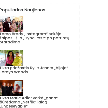
Populiarios Naujienos
Tomo Brady „Instagram“ sekėjai
šaiposi iš jo „Hype Post“ po patriotų
praradimo
Tikra priežastis Kylie Jenner „bijojo“
Jordyn Woods
Tikra Marie Adler verkė „gana“
žiūrėdama „Netflix“ laidą
„Unbelievable“