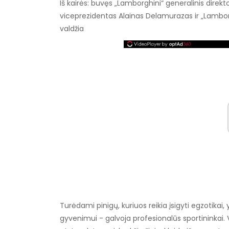
Iš kairės: buvęs „Lamborghini“ generalinis dire
viceprezidentas Alainas Delamurazas ir „Lamborghi
valdžia
Turėdami pinigų, kuriuos reikia įsigyti egzotikai, 
gyvenimui - galvoja profesionalūs sportininkai. V