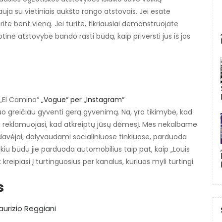
auja su vietiniais aukšto rango atstovais. Jei esate
rite bent vieną. Jei turite, tikriausiai demonstruojate
zotinė atstovybė bando rasti būdą, kaip priversti jus iš jos
 „El Camino“
„Vogue“ per „Instagram“
 kuo greičiau gyventi gerą gyvenimą. Na, yra tikimybė, kad
iai reklamuojasi, kad atkreiptų jūsų dėmesį. Mes nekalbame
pardavėjai, dalyvaudami socialiniuose tinkluose, parduoda
kiu būdu jie parduoda automobilius taip pat, kaip „Louis
eipiasi į turtinguosius per kanalus, kuriuos myli turtingi
s