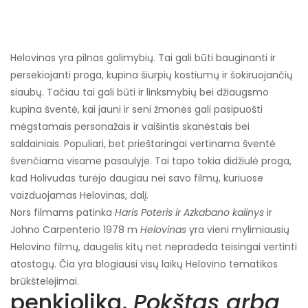
Helovinas yra pilnas galimybių. Tai gali būti bauginanti ir
persekiojanti proga, kupina šiurpių kostiumų ir šokiruojančių
siaubų. Tačiau tai gali būti ir linksmybių bei džiaugsmo
kupina šventė, kai jauni ir seni žmonės gali pasipuošti
mėgstamais personažais ir vaišintis skanėstais bei
saldainiais. Populiari, bet prieštaringai vertinama šventė
švenčiama visame pasaulyje. Tai tapo tokia didžiulė proga,
kad Holivudas turėjo daugiau nei savo filmų, kuriuose
vaizduojamas Helovinas, dalį.
Nors filmams patinka
Haris Poteris ir
Azkabano kalinys
ir
Johno Carpenterio 1978 m
Helovinas
yra vieni mylimiausių
Helovino filmų, daugelis kitų net nepradeda teisingai vertinti
atostogų. Čia yra blogiausi visų laikų Helovino tematikos
brūkštelėjimai.
penkiolika.
Pokštas arba