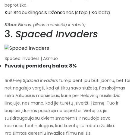
beprotiška.
Kur Stebuklingasis Džonsonas Įstojo Į Koledžą
Kitas:
Filmas, pilnas marsiečių ir robotų
3.
Spaced Invaders
Spaced Invaders | Akmuo
Puvusių pomidorų balas: 8%
1990-ieji
Spaced Invaders
turėjo bent jau būti įdomu, bet tai
net negalėjo vargti, kad atitiktų savo siužetą. Pasakojimas
seka žaliuosius marsiečius, kurie per Heloviną nusileidžia
Ilinojuje, nes mano, kad jie turėtų įsiveržti į žemę. Tuo ir
baigiasi įdomūs pasakojimo aspektai. Vietoj to, jie
susidraugauja su dviem žmonėmis ir naudoja savo
kosmoso technologijas, kad kovotų su robotu žudiku.
Yra šimtas geresnių invazijos filmų nei šis.