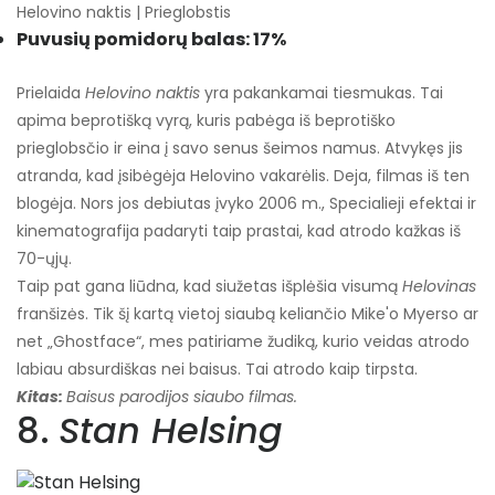
Helovino naktis | Prieglobstis
Puvusių pomidorų balas: 17%
Prielaida
Helovino naktis
yra pakankamai tiesmukas. Tai
apima beprotišką vyrą, kuris pabėga iš beprotiško
prieglobsčio ir eina į savo senus šeimos namus. Atvykęs jis
atranda, kad įsibėgėja Helovino vakarėlis. Deja, filmas iš ten
blogėja. Nors jos debiutas įvyko 2006 m., Specialieji efektai ir
kinematografija padaryti taip prastai, kad atrodo kažkas iš
70-ųjų.
Taip pat gana liūdna, kad siužetas išplėšia visumą
Helovinas
franšizės. Tik šį kartą vietoj siaubą keliančio Mike'o Myerso ar
net „Ghostface“, mes patiriame žudiką, kurio veidas atrodo
labiau absurdiškas nei baisus. Tai atrodo kaip tirpsta.
Kitas:
Baisus parodijos siaubo filmas.
8.
Stan Helsing