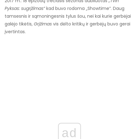
2017 m.: 18 epizodų trečiasis sezonas dubliuotas
„Tvin
Pyksas: sugrįžimas“
kad buvo rodoma „Showtime“. Daug
tamsesnis ir sąmoningesnis tylus šou, nei kai kurie gerbėjai
galėjo tikėtis,
Grįžimas
vis dėlto kritikų ir gerbėjų buvo gerai
įvertintas.
ad