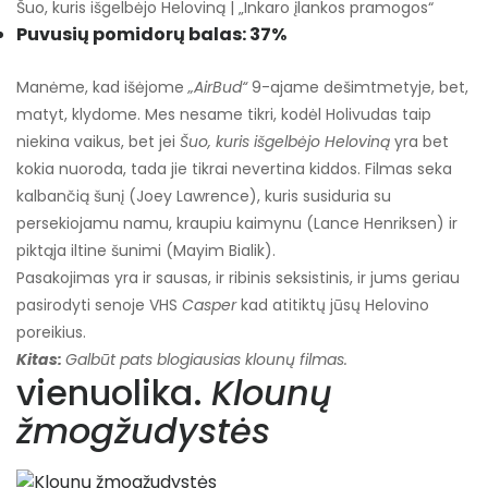
Šuo, kuris išgelbėjo Heloviną | „Inkaro įlankos pramogos“
Puvusių pomidorų balas: 37%
Manėme, kad išėjome
„AirBud“
9-ajame dešimtmetyje, bet,
matyt, klydome. Mes nesame tikri, kodėl Holivudas taip
niekina vaikus, bet jei
Šuo, kuris išgelbėjo Heloviną
yra bet
kokia nuoroda, tada jie tikrai nevertina kiddos. Filmas seka
kalbančią šunį (Joey Lawrence), kuris susiduria su
persekiojamu namu, kraupiu kaimynu (Lance Henriksen) ir
piktąja iltine šunimi (Mayim Bialik).
Pasakojimas yra ir sausas, ir ribinis seksistinis, ir jums geriau
pasirodyti senoje VHS
Casper
kad atitiktų jūsų Helovino
poreikius.
Kitas:
Galbūt pats blogiausias klounų filmas.
vienuolika.
Klounų
žmogžudystės