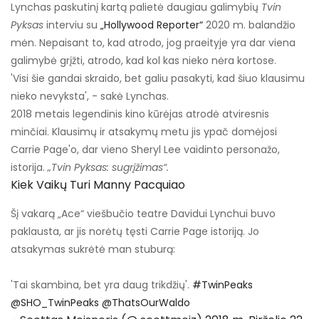
Lynchas paskutinį kartą palietė daugiau galimybių
Tvin
Pyksas
interviu su
„Hollywood Reporter“
2020 m. balandžio
mėn. Nepaisant to, kad atrodo, jog praeityje yra dar viena
galimybė grįžti, atrodo, kad kol kas nieko nėra kortose.
'Visi šie gandai skraido, bet galiu pasakyti, kad šiuo klausimu
nieko nevyksta', - sakė Lynchas.
2018 metais legendinis kino kūrėjas atrodė atviresnis
minčiai. Klausimų ir atsakymų metu jis ypač domėjosi
Carrie Page'o, dar vieno Sheryl Lee vaidinto personažo,
istorija.
„Tvin Pyksas: sugrįžimas“.
Kiek Vaikų Turi Manny Pacquiao
Šį vakarą „Ace“ viešbučio teatre Davidui Lynchui buvo
paklausta, ar jis norėtų tęsti Carrie Page istoriją. Jo
atsakymas sukrėtė man stuburą:
'Tai skambina, bet yra daug trikdžių'.
#TwinPeaks
@SHO_TwinPeaks
@ThatsOurWaldo