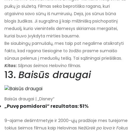
puikų jo siužetą. Filmas seka beprotiška ragana, kuri
atgaivina savo sūnų iš numirusių. Deja, jos sūnus būna
blogis žudikas. Ji sugrąžina jį kaip milžinišką psichopatinį
meduolį, kurio vienintelis dėmesys skiriamas mergaitei,
kuriai buvo įvykdyta mirties bausmė.
Be siaubingų pamušalų, mes taip pat negalime atsikratyti
fakto, kad ragana tiesiogine to žodžio prasme sumaišo
sūnaus pelenus į meduolių tešlą. Tai sąžiningai priešiškas.
Kitas:
Silpnas šeimos Helovino filmas.
13.
Baisūs draugai
Baisūs draugai | „Disney“
„Puvę pomidorai“ rezultatas: 51%
9-ajame dešimtmetyje ir 2000-ųjų pradžioje mes turėjome
tokius šeimos filmus kaip Helovinas
Nežiūrėk po lova
ir
Fokus