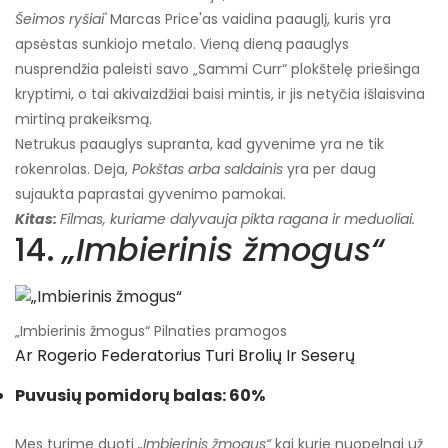
Šeimos ryšiai'
Marcas Price'as vaidina paauglį, kuris yra
apsėstas sunkiojo metalo. Vieną dieną paauglys
nusprendžia paleisti savo „Sammi Curr“ plokštelę priešinga
kryptimi, o tai akivaizdžiai baisi mintis, ir jis netyčia išlaisvina
mirtiną prakeiksmą.
Netrukus paauglys supranta, kad gyvenime yra ne tik
rokenrolas. Deja,
Pokštas arba saldainis
yra per daug
sujaukta paprastai gyvenimo pamokai.
Kitas:
Filmas, kuriame dalyvauja pikta ragana ir meduoliai.
14.
„Imbierinis žmogus“
„Imbierinis žmogus“ Pilnaties pramogos
Ar Rogerio Federatorius Turi Brolių Ir Seserų
Puvusių pomidorų balas: 60%
Mes turime duoti
„Imbierinis žmogus“
kai kurie nuopelnai už