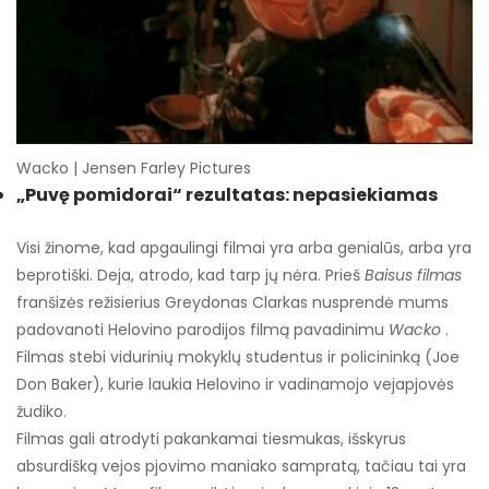
Wacko | Jensen Farley Pictures
„Puvę pomidorai“ rezultatas: nepasiekiamas
Visi žinome, kad apgaulingi filmai yra arba genialūs, arba yra
beprotiški. Deja, atrodo, kad tarp jų nėra. Prieš
Baisus filmas
franšizės režisierius Greydonas Clarkas nusprendė mums
padovanoti Helovino parodijos filmą pavadinimu
Wacko
.
Filmas stebi vidurinių mokyklų studentus ir policininką (Joe
Don Baker), kurie laukia Helovino ir vadinamojo vejapjovės
žudiko.
Filmas gali atrodyti pakankamai tiesmukas, išskyrus
absurdišką vejos pjovimo maniako sampratą, tačiau tai yra