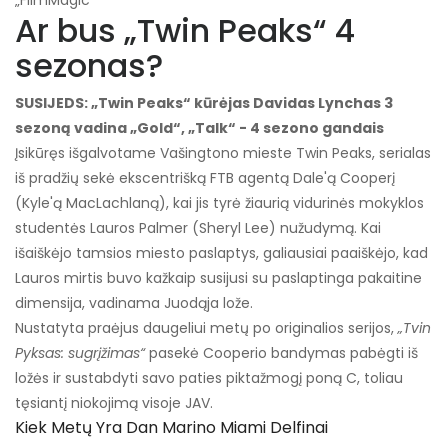
„FilmMagic“
Ar bus „Twin Peaks“ 4
sezonas?
SUSIJEDS: „Twin Peaks“ kūrėjas Davidas Lynchas 3
sezoną vadina „Gold“, „Talk“ - 4 sezono gandais
Įsikūręs išgalvotame Vašingtono mieste Twin Peaks, serialas
iš pradžių sekė ekscentrišką FTB agentą Dale'ą Cooperį
(Kyle'ą MacLachlaną), kai jis tyrė žiaurią vidurinės mokyklos
studentės Lauros Palmer (Sheryl Lee) nužudymą. Kai
išaiškėjo tamsios miesto paslaptys, galiausiai paaiškėjo, kad
Lauros mirtis buvo kažkaip susijusi su paslaptinga pakaitine
dimensija, vadinama Juodąja lože.
Nustatyta praėjus daugeliui metų po originalios serijos,
„Tvin
Pyksas: sugrįžimas“
pasekė Cooperio bandymas pabėgti iš
ložės ir sustabdyti savo paties piktažmogį poną C, toliau
tęsiantį niokojimą visoje JAV.
Kiek Metų Yra Dan Marino Miami Delfinai