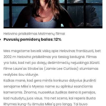
Helovino prisikėlimas Matmenų filmai
Puvusių pomidorų balas: 12%
Mes mėgstame beveik viską apie
Helovinas
franšizuoti, bet
2002 m
Helovino prisikėlimas
yra tiesiog bedugnė. Filmas
yra toks, kad net po dviejų dešimtmečių nejuokinga žiūrėti.
Filme Laure'as Strobe'as (Jamie Lee Curtisas) stumiamas
realybės šou viduryje.
Kažkas manė, kad gera mintis konkurso dalyvius įkurdinti
senajame Mike'o Myerso name su aplinkui esančiomis
kameromis. Žinoma, nuoseklus žudikas išeina iš pensijos,
kad nužudytų juos visus. Yra net scena, kai reperis Busta
Rhymes kung-fu išmuša Mike'ą pro langą. Tai buvo