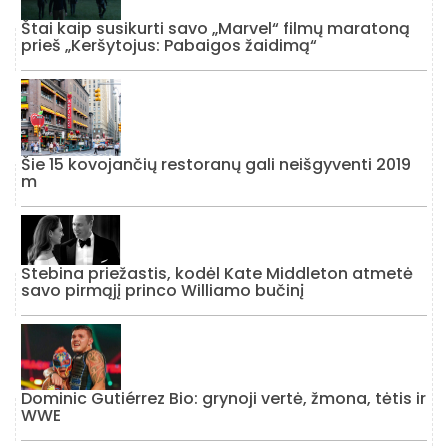
Štai kaip susikurti savo „Marvel“ filmų maratoną
prieš „Keršytojus: Pabaigos žaidimą“
Šie 15 kovojančių restoranų gali neišgyventi 2019
m
Stebina priežastis, kodėl Kate Middleton atmetė
savo pirmąjį princo Williamo bučinį
Dominic Gutiérrez Bio: grynoji vertė, žmona, tėtis ir
WWE