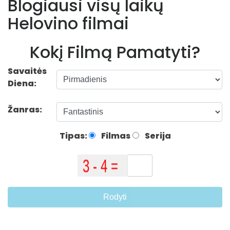
Blogiausi visų laikų
Helovino filmai
Kokį Filmą Pamatyti?
Savaitės
Diena:
Žanras:
Tipas:
Filmas
Serija
Rodyti