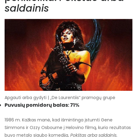
saldainis
Apgauti arba gydyti | „De Laurentiis“ pramogų grupė
Puvusių pomidorų balas: 71%
1986 m. Kažkas manė, kad išmintinga įstumti Gene
Simmons ir Ozzy Osbourne į Helovino filmą, kurio rezultatas
buvo metalo siaubo komedija,
Pokštas arba saldainis.