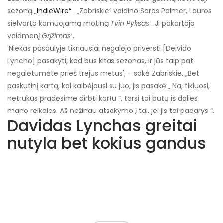
sezoną
„IndieWire“
. „Zabriskie“ vaidino Saros Palmer, Lauros
sielvarto kamuojamą motiną
Tvin Pyksas
. Ji pakartojo
vaidmenį
Grįžimas
.
'Niekas pasaulyje tikriausiai negalėjo priversti [Deivido
Lyncho] pasakyti, kad bus kitas sezonas, ir jūs taip pat
negalėtumėte prieš trejus metus', - sakė Zabriskie. „Bet
paskutinį kartą, kai kalbėjausi su juo, jis pasakė:„ Na, tikiuosi,
netrukus pradėsime dirbti kartu “, tarsi tai būtų iš dalies
mano reikalas. Aš nežinau atsakymo į tai, jei jis tai padarys “.
Davidas Lynchas greitai
nutyla bet kokius gandus