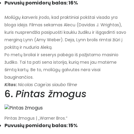
Puvusių pomidorų balas: 16%
Moliūgų karveris
įrodo, kad praktiniai pokštai visada yra
bloga idėja. Filmas sekamas Alecu (Davidas J. Wrightas),
kuris nusprendžia pasipuošti kaukiu žudiku ir išgąsdinti savo
merginą Lynn (Amy Weber). Deja, Lynn brolis rimtai žiūri į
pokštą ir nuduria Aleką.
Po metų broliai ir seserys pabėga iš pažįstamo masinio
žudiko. Tai ta pati sena istorija, kurią mes jau matėme
šimtą kartų. Be to, moliūgų galvutės nėra visai
bauginančios.
Kitas:
Nicolas Cage'as siaubo filme
6.
Pintas žmogus
Pintas žmogus | „Warner Bros.“
Puvusių pomidorų balas: 15%