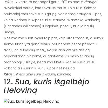
Pokus
. Z karta to net negali gauti. 2011 m
Baisūs draugai
akivaizdžiai norėjo, kad tėvai išsitrauktų plaukus. Šeimos
brūkštelėjimas seka šunų grupę, vadinamą draugais. Pipas,
Zelda, Rodney ir Skipas turi sustabdyti Warwicką Warlocką
(Harlandas Wiliamsas) ir išgelbėti pasaulį nuo jo baisių
išdaigų.
Mes mylime šunis lygiai taip pat, kaip kitas žmogus, o šunys
šiame filme yra gana žavūs, bet nebent esate pažodžiui
dviejų ar jaunesnių metų,
Baisūs draugai
yra tiesiog
nepakeliama. Vaikams, augantiems vis besiplečiančių
technologijų srityje, negalima tikėtis, kad jie susidurs su
kalbančiais šunimis, kurių lūpos net nejuda.
Kitas:
Filmas apie šunį ir kraupų kaimyną
12.
Šuo, kuris išgelbėjo
Heloviną