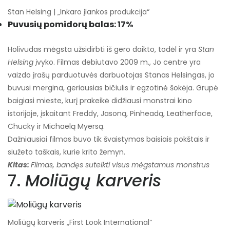
Stan Helsing | „Inkaro įlankos produkcija“
Puvusių pomidorų balas: 17%
Holivudas mėgsta užsidirbti iš gero daikto, todėl ir yra
Stan
Helsing
įvyko. Filmas debiutavo 2009 m., Jo centre yra
vaizdo įrašų parduotuvės darbuotojas Stanas Helsingas, jo
buvusi mergina, geriausias bičiulis ir egzotinė šokėja. Grupė
baigiasi mieste, kurį prakeikė didžiausi monstrai kino
istorijoje, įskaitant Freddy, Jasoną, Pinheadą, Leatherface,
Chucky ir Michaelą Myersą.
Dažniausiai filmas buvo tik švaistymas baisiais pokštais ir
siužeto taškais, kurie krito žemyn.
Kitas:
Filmas, bandęs sutelkti visus mėgstamus monstrus
7.
Moliūgų karveris
Moliūgų karveris „First Look International“