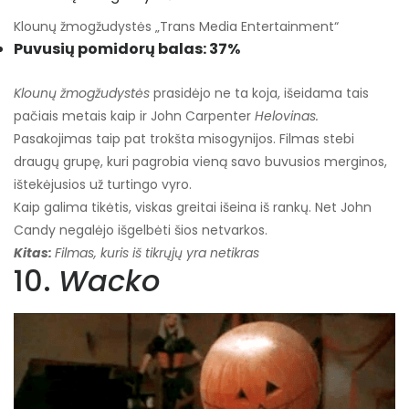
Klounų žmogžudystės „Trans Media Entertainment“
Puvusių pomidorų balas: 37%
Klounų žmogžudystės
prasidėjo ne ta koja, išeidama tais
pačiais metais kaip ir John Carpenter
Helovinas.
Pasakojimas taip pat trokšta misogynijos. Filmas stebi
draugų grupę, kuri pagrobia vieną savo buvusios merginos,
ištekėjusios už turtingo vyro.
Kaip galima tikėtis, viskas greitai išeina iš rankų. Net John
Candy negalėjo išgelbėti šios netvarkos.
Kitas:
Filmas, kuris iš tikrųjų yra netikras
10.
Wacko