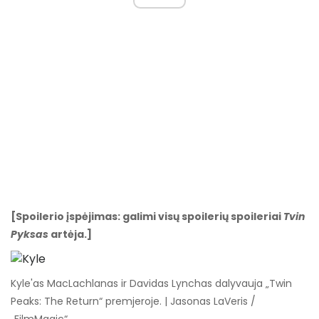
[Spoilerio įspėjimas: galimi visų spoilerių spoileriai
Tvin
Pyksas
artėja.]
Kyle'as MacLachlanas ir Davidas Lynchas dalyvauja „Twin
Peaks: The Return“ premjeroje. | Jasonas LaVeris /