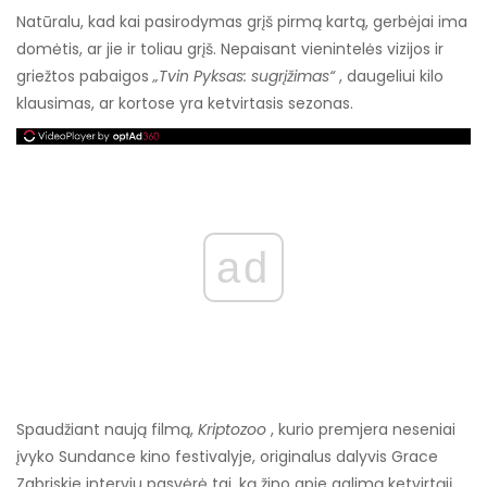
Natūralu, kad kai pasirodymas grįš pirmą kartą, gerbėjai ima
domėtis, ar jie ir toliau grįš. Nepaisant vienintelės vizijos ir
griežtos pabaigos
„Tvin Pyksas: sugrįžimas“
, daugeliui kilo
klausimas, ar kortose yra ketvirtasis sezonas.
ad
Spaudžiant naują filmą,
Kriptozoo
, kurio premjera neseniai
įvyko Sundance kino festivalyje, originalus dalyvis Grace
Zabriskie interviu pasvėrė tai, ką žino apie galimą ketvirtąjį