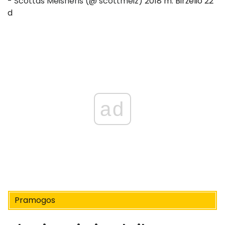
- Scottas Meisneris (@ scottmeiz)
2018 m. Birželio 22
d
ad
Pramogos