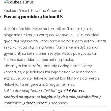
Kaukės sūnus | „New Line Cinema“
Puvusių pomidorų balas: 6%
Galbūt nėra kito Helovino tematikos filmo ar tęsinio,
blogesnio už kraupų vertą
Kaukės sūnus
. Tai nuoširdžiai
gėda dėl neįtikėtino Jimo Carrey darbo ir gero vardo. Filmas
seka karikatūristą Timą Avery (Jamie Kennedy), ramiai
gyvenantį su šeima priemiestyje. Viskas pakrypsta, kai
šeimos šuo atidengia paslaptingą kaukę.
Filmas yra katastrofa, Kennedy tiesiog neturi Carey
komedijos, o jo išdaigos kaukėje tiesiog kelia nerimą ir
erzina. Jei po šio Helovino tematikos filmo vis dar vertini
Heloviną, tu esi geresnis žmogus nei mes.
Sekite Aramidą Tinubu „Twitter“
@midnightrami
.
Skaityti daugiau
:
10 blogiausių visų laikų siaubo filmų
Patikrinkite
„Cheat Sheet“
„Facebook“!