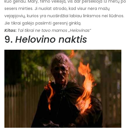
kuo geriau. Mary, filmo veikėja, vis dar persekioja 13 metų po
sesers mirties. Ji nuolat atrodo, kad visur nėra mažų
vejapjovių, kurios yra nuoširdžiai labiau linksmos nei liūdnos.
Jie tikrai galėjo pasiimti geresnį ginklą.
Kitas:
Tai tikrai ne tavo mamos „Helovinas“
9.
Helovino naktis