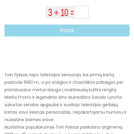
Rodyti
Tvin Pyksas
tapo televizijos sensacija, kai pirmą kartą
pasirodė 1990 m., o po staigios ir chaotiškos pabaigos per
pastaruosius metus išaugo į svarbiausią kultinį renginį.
Marko Frosto ir legendinio kino siurrealisto Davido Lyncho
sukurtas serialas apgaubė ir suviliojo televizijos gerbėjų
kartas savo keistais personažais, nepakartojamu humoru ir
nuolatine baimės srove.
Nuolatinis populiarumas
Tvin Pyksas
paskatino atgimimą