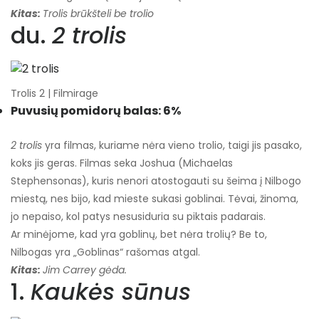
Kitas:
Trolis brūkšteli be trolio
du.
2 trolis
Trolis 2 | Filmirage
Puvusių pomidorų balas: 6%
2 trolis
yra filmas, kuriame nėra vieno trolio, taigi jis pasako,
koks jis geras. Filmas seka Joshua (Michaelas
Stephensonas), kuris nenori atostogauti su šeima į Nilbogo
miestą, nes bijo, kad mieste sukasi goblinai. Tėvai, žinoma,
jo nepaiso, kol patys nesusiduria su piktais padarais.
Ar minėjome, kad yra goblinų, bet nėra trolių? Be to,
Nilbogas yra „Goblinas“ rašomas atgal.
Kitas:
Jim Carrey gėda.
1.
Kaukės sūnus