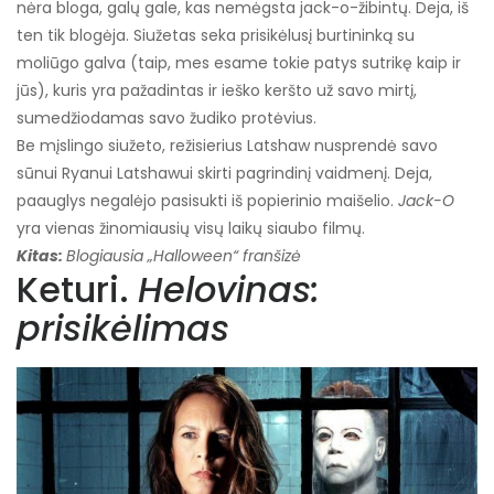
nėra bloga, galų gale, kas nemėgsta jack-o-žibintų. Deja, iš
ten tik blogėja. Siužetas seka prisikėlusį burtininką su
moliūgo galva (taip, mes esame tokie patys sutrikę kaip ir
jūs), kuris yra pažadintas ir ieško keršto už savo mirtį,
sumedžiodamas savo žudiko protėvius.
Be mįslingo siužeto, režisierius Latshaw nusprendė savo
sūnui Ryanui Latshawui skirti pagrindinį vaidmenį. Deja,
paauglys negalėjo pasisukti iš popierinio maišelio.
Jack-O
yra vienas žinomiausių visų laikų siaubo filmų.
Kitas:
Blogiausia „Halloween“ franšizė
Keturi.
Helovinas:
prisikėlimas