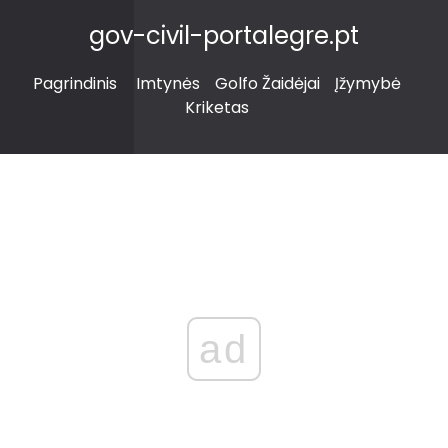
gov-civil-portalegre.pt
Pagrindinis
Imtynės
Golfo Žaidėjai
Įžymybė
Kriketas
ad