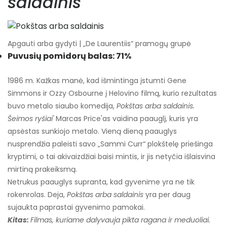
saldainis
Apgauti arba gydyti | „De Laurentiis“ pramogų grupė
Puvusių pomidorų balas: 71%
1986 m. Kažkas manė, kad išmintinga įstumti Gene
Simmons ir Ozzy Osbourne į Helovino filmą, kurio rezultatas
buvo metalo siaubo komedija,
Pokštas arba saldainis.
Šeimos ryšiai'
Marcas Price'as vaidina paauglį, kuris yra
apsėstas sunkiojo metalo. Vieną dieną paauglys
nusprendžia paleisti savo „Sammi Curr“ plokštelę priešinga
kryptimi, o tai akivaizdžiai baisi mintis, ir jis netyčia išlaisvina
mirtiną prakeiksmą.
Netrukus paauglys supranta, kad gyvenime yra ne tik
rokenrolas. Deja,
Pokštas arba saldainis
yra per daug
sujaukta paprastai gyvenimo pamokai.
Kitas:
Filmas, kuriame dalyvauja pikta ragana ir meduoliai.