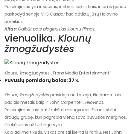
Pasakojimas yra ir sausas, ir ribinis seksistinis, ir jums geriau
pasirodyti senoje VHS
Casper
kad atitiktų jūsų Helovino
poreikius.
Kitas:
Galbūt pats blogiausias klounų filmas.
vienuolika.
Klounų
žmogžudystės
Klounų žmogžudystės „Trans Media Entertainment“
Puvusių pomidorų balas: 37%
Klounų žmogžudystės
prasidėjo ne ta koja, išeidama tais
pačiais metais kaip ir John Carpenter
Helovinas.
Pasakojimas taip pat trokšta misogynijos. Filmas stebi
draugų grupę, kuri pagrobia vieną savo buvusios merginos,
ištekėjusios už turtingo vyro.
Kaip galima tikėtis, viskas greitai išeina iš rankų. Net John