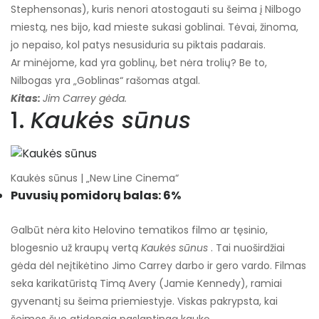
Stephensonas), kuris nenori atostogauti su šeima į Nilbogo
miestą, nes bijo, kad mieste sukasi goblinai. Tėvai, žinoma,
jo nepaiso, kol patys nesusiduria su piktais padarais.
Ar minėjome, kad yra goblinų, bet nėra trolių? Be to,
Nilbogas yra „Goblinas“ rašomas atgal.
Kitas:
Jim Carrey gėda.
1.
Kaukės sūnus
Kaukės sūnus | „New Line Cinema“
Puvusių pomidorų balas: 6%
Galbūt nėra kito Helovino tematikos filmo ar tęsinio,
blogesnio už kraupų vertą
Kaukės sūnus
. Tai nuoširdžiai
gėda dėl neįtikėtino Jimo Carrey darbo ir gero vardo. Filmas
seka karikatūristą Timą Avery (Jamie Kennedy), ramiai
gyvenantį su šeima priemiestyje. Viskas pakrypsta, kai
šeimos šuo atidengia paslaptingą kaukę.