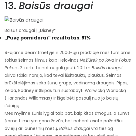
13.
Baisūs draugai
Baisūs draugai | „Disney“
„Puvę pomidorai“ rezultatas: 51%
9-ajame dešimtmetyje ir 2000-ųjų pradžioje mes turėjome
tokius šeimos filmus kaip Helovinas
Nežiūrėk po lova
ir
Fokus
Pokus
. Z karta to net negali gauti. 2011 m
Baisūs draugai
akivaizdžiai norėjo, kad tėvai išsitrauktų plaukus. Šeimos
brūkštelėjimas seka šunų grupę, vadinamą draugais. Pipas,
Zelda, Rodney ir Skipas turi sustabdyti Warwicką Warlocką
(Harlandas Wiliamsas) ir išgelbėti pasaulį nuo jo baisių
išdaigų.
Mes mylime šunis lygiai taip pat, kaip kitas žmogus, o šunys
šiame filme yra gana žavūs, bet nebent esate pažodžiui
dviejų ar jaunesnių metų,
Baisūs draugai
yra tiesiog
nepakeliama. Vaikams, augantiems vis besiplečiančių