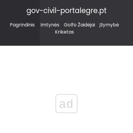
gov-civil-portalegre.pt
Pagrindinis
Imtynės
Golfo Žaidėjai
Įžymybė
Kriketas
ad