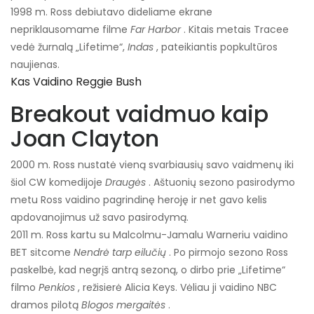
1998 m. Ross debiutavo dideliame ekrane
nepriklausomame filme
Far Harbor
. Kitais metais Tracee
vedė žurnalą „Lifetime“,
Indas
, pateikiantis popkultūros
naujienas.
Kas Vaidino Reggie Bush
Breakout vaidmuo kaip
Joan Clayton
2000 m. Ross nustatė vieną svarbiausių savo vaidmenų iki
šiol CW komedijoje
Draugės
. Aštuonių sezono pasirodymo
metu Ross vaidino pagrindinę heroję ir net gavo kelis
apdovanojimus už savo pasirodymą.
2011 m. Ross kartu su Malcolmu-Jamalu Warneriu vaidino
BET sitcome
Nendrė tarp eilučių
. Po pirmojo sezono Ross
paskelbė, kad negrįš antrą sezoną, o dirbo prie „Lifetime“
filmo
Penkios
, režisierė Alicia Keys. Vėliau ji vaidino NBC
dramos pilotą
Blogos mergaitės
.