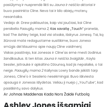
pasiūlymą ir nusprendė likti su
Jauna ir nėščia
aktoriai ir
buvo pasirinkta Cline. Neva tai ir kilo abiejų moterų
nesantaika.
Vedėjo dr. Drew paklaustas, kaip visi jaučiasi, kai Cline
persikelia
Paauglių mama 2,
Kas savaitę „Touch“
pranešė,
kad The Ashley teigė, kad visi atsakė, išskyrus Jonesą. Tai, ką
žiūrovai matė redaguotame susitikime, buvo Joneso
smūgis dėl klausimo apie naują Cline vaidmenį.
Viskas paaštrėjo, kai Jonesas ir Cline'as ėmė mesti žodinius
žandikaulius. Iš ten kitas
Jauna ir nėščia žvaigždė
, Kayla
Sessler, įsitraukė ir apkaltino Džounsą, kad jis nepalaikė, o tai
neigė.
Paauglių mama 2
Kailynas Lowry bandė įsikišti tarp
Joneso, Cline'o ir Sesslerio nesėkmingai. Buvo iškviesta
apsauga ir Jonesas išlydėtas. Vėliau ji nuėjo į „YouTube“, kad
paaiškintų savo dalykus.
Ar Johnas Maddenas Kada Nors Žaidė Futbolą
Ashley Jones išsamiai