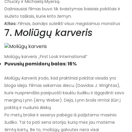
Chucky ir Michaelą Myersą.
Dažniausiai filmas buvo tik švaistymas baisiais pokštais ir
siužeto taškais, kurie krito žemyn.
Kitas:
Filmas, bandęs sutelkti visus mėgstamus monstrus
7.
Moliūgų karveris
Moliūgų karveris „First Look International“
Puvusių pomidorų balas: 16%
Moliūgų karveris
įrodo, kad praktiniai pokštai visada yra
bloga idėja. Filmas sekamas Alecu (Davidas J. Wrightas),
kuris nusprendžia pasipuošti kaukiu žudiku ir išgąsdinti savo
merginą Lynn (Amy Weber). Deja, Lynn brolis rimtai žiūri į
pokštą ir nuduria Aleką.
Po metų broliai ir seserys pabėga iš pažįstamo masinio
žudiko. Tai ta pati sena istorija, kurią mes jau matėme
šimtą kartų. Be to, moliūgų galvutės nėra visai