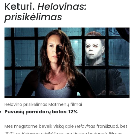
Keturi.
Helovinas:
prisikėlimas
Helovino prisikėlimas Matmenų filmai
Puvusių pomidorų balas: 12%
Mes mėgstame beveik viską apie
Helovinas
franšizuoti, bet
2002 m
Helovino prisikėlimas
yra tiesiog bedugnė. Filmas