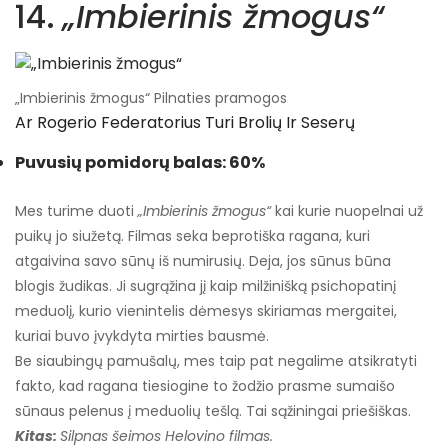
14.
„Imbierinis žmogus“
„Imbierinis žmogus“ Pilnaties pramogos
Ar Rogerio Federatorius Turi Brolių Ir Seserų
Puvusių pomidorų balas: 60%
Mes turime duoti
„Imbierinis žmogus“
kai kurie nuopelnai už
puikų jo siužetą. Filmas seka beprotiška ragana, kuri
atgaivina savo sūnų iš numirusių. Deja, jos sūnus būna
blogis žudikas. Ji sugrąžina jį kaip milžinišką psichopatinį
meduolį, kurio vienintelis dėmesys skiriamas mergaitei,
kuriai buvo įvykdyta mirties bausmė.
Be siaubingų pamušalų, mes taip pat negalime atsikratyti
fakto, kad ragana tiesiogine to žodžio prasme sumaišo
sūnaus pelenus į meduolių tešlą. Tai sąžiningai priešiškas.
Kitas:
Silpnas šeimos Helovino filmas.