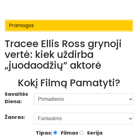
Pramogos
Tracee Ellis Ross grynoji
vertė: kiek uždirba
„juodaodžių“ aktorė
Kokį Filmą Pamatyti?
Savaitės
Diena:
Žanras:
Tipas:
Filmas
Serija