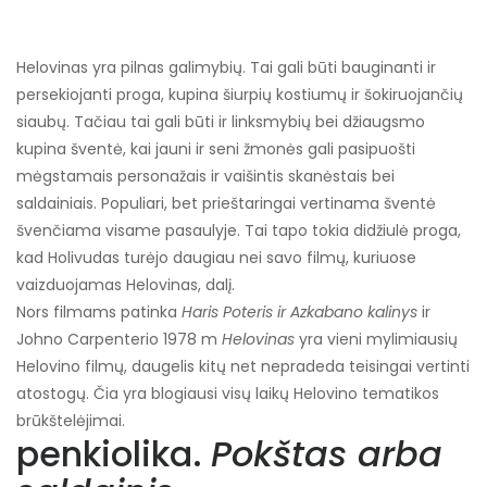
Helovinas yra pilnas galimybių. Tai gali būti bauginanti ir
persekiojanti proga, kupina šiurpių kostiumų ir šokiruojančių
siaubų. Tačiau tai gali būti ir linksmybių bei džiaugsmo
kupina šventė, kai jauni ir seni žmonės gali pasipuošti
mėgstamais personažais ir vaišintis skanėstais bei
saldainiais. Populiari, bet prieštaringai vertinama šventė
švenčiama visame pasaulyje. Tai tapo tokia didžiulė proga,
kad Holivudas turėjo daugiau nei savo filmų, kuriuose
vaizduojamas Helovinas, dalį.
Nors filmams patinka
Haris Poteris ir
Azkabano kalinys
ir
Johno Carpenterio 1978 m
Helovinas
yra vieni mylimiausių
Helovino filmų, daugelis kitų net nepradeda teisingai vertinti
atostogų. Čia yra blogiausi visų laikų Helovino tematikos
brūkštelėjimai.
penkiolika.
Pokštas arba