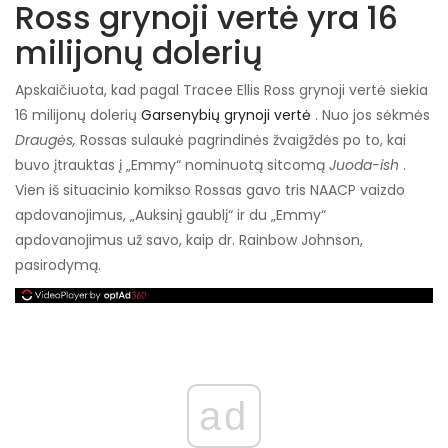
Ross grynoji vertė yra 16
milijonų dolerių
Apskaičiuota, kad pagal Tracee Ellis Ross grynoji vertė siekia
16 milijonų dolerių
Garsenybių grynoji vertė
. Nuo jos sėkmės
Draugės,
Rossas sulaukė pagrindinės žvaigždės po to, kai
buvo įtrauktas į „Emmy“ nominuotą sitcomą
Juoda-ish
.
Vien iš situacinio komikso Rossas gavo tris NAACP vaizdo
apdovanojimus, „Auksinį gaublį“ ir du „Emmy“
apdovanojimus už savo, kaip dr. Rainbow Johnson,
pasirodymą.
ad