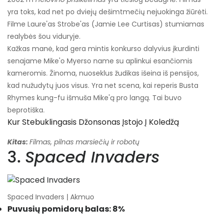
yra toks, kad net po dviejų dešimtmečių nejuokinga žiūrėti.
Filme Laure'as Strobe'as (Jamie Lee Curtisas) stumiamas
realybės šou viduryje.
Kažkas manė, kad gera mintis konkurso dalyvius įkurdinti
senajame Mike'o Myerso name su aplinkui esančiomis
kameromis. Žinoma, nuoseklus žudikas išeina iš pensijos,
kad nužudytų juos visus. Yra net scena, kai reperis Busta
Rhymes kung-fu išmuša Mike'ą pro langą. Tai buvo
beprotiška.
Kur Stebuklingasis Džonsonas Įstojo Į Koledžą
Kitas:
Filmas, pilnas marsiečių ir robotų
3.
Spaced Invaders
Spaced Invaders | Akmuo
Puvusių pomidorų balas: 8%