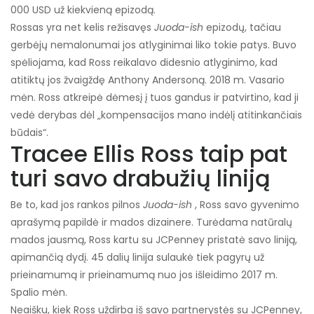
000 USD už kiekvieną epizodą.
Rossas yra net kelis režisavęs
Juoda-ish
epizodų, tačiau
gerbėjų nemalonumai jos atlyginimai liko tokie patys. Buvo
spėliojama, kad Ross reikalavo didesnio atlyginimo, kad
atitiktų jos žvaigždę Anthony Andersoną. 2018 m. Vasario
mėn. Ross atkreipė dėmesį į tuos gandus ir patvirtino, kad ji
vedė derybas dėl „kompensacijos mano indėlį atitinkančiais
būdais“.
Tracee Ellis Ross taip pat
turi savo drabužių liniją
Be to, kad jos rankos pilnos
Juoda-ish
, Ross savo gyvenimo
aprašymą papildė ir mados dizainere. Turėdama natūralų
mados jausmą, Ross kartu su JCPenney pristatė savo liniją,
apimančią dydį. 45 dalių linija sulaukė tiek pagyrų už
prieinamumą ir prieinamumą nuo jos išleidimo 2017 m.
Spalio mėn.
Neaišku, kiek Ross uždirba iš savo partnerystės su JCPenney,