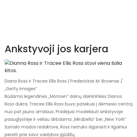
Ankstyvoji jos karjera
Diana Ross ir Tracee Ellis Ross | Frederickas M. Brownas /
„Getty Images“
Būdama legendinės „Motown“ dainų dainininkės Dianos
Ross dukra, Tracee Ellis Ross buvo patekusi į dėmesio centrą
nuo pat jauno amžiaus. Pradėjusi modeliauti ankstyvoje
paauglystėje ir vėliau dirbdama „Mirabella“ bei „New York“
žurnalo mados redaktore, Ross netruko išgarsėti ir ilgainiui
pereiti prie savo vaidybos įgūdžių.