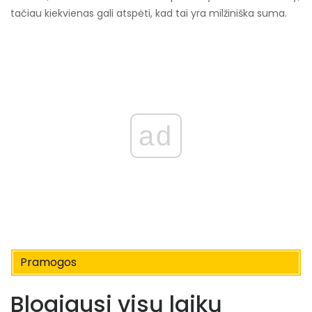
tačiau kiekvienas gali atspėti, kad tai yra milžiniška suma.
ad
Pramogos
Blogiausi visų laikų