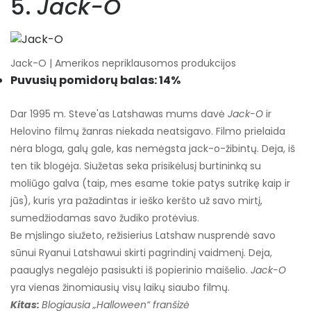
5.
Jack-O
Jack-O | Amerikos nepriklausomos produkcijos
Puvusių pomidorų balas: 14%
Dar 1995 m. Steve'as Latshawas mums davė
Jack-O
ir
Helovino filmų žanras niekada neatsigavo. Filmo prielaida
nėra bloga, galų gale, kas nemėgsta jack-o-žibintų. Deja, iš
ten tik blogėja. Siužetas seka prisikėlusį burtininką su
moliūgo galva (taip, mes esame tokie patys sutrikę kaip ir
jūs), kuris yra pažadintas ir ieško keršto už savo mirtį,
sumedžiodamas savo žudiko protėvius.
Be mįslingo siužeto, režisierius Latshaw nusprendė savo
sūnui Ryanui Latshawui skirti pagrindinį vaidmenį. Deja,
paauglys negalėjo pasisukti iš popierinio maišelio.
Jack-O
yra vienas žinomiausių visų laikų siaubo filmų.
Kitas:
Blogiausia „Halloween“ franšizė