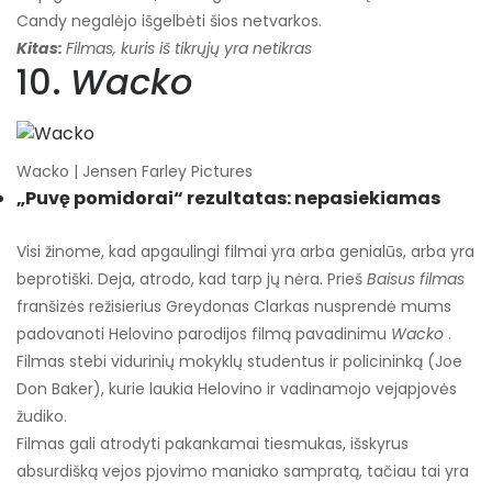
Candy negalėjo išgelbėti šios netvarkos.
Kitas:
Filmas, kuris iš tikrųjų yra netikras
10.
Wacko
Wacko | Jensen Farley Pictures
„Puvę pomidorai“ rezultatas: nepasiekiamas
Visi žinome, kad apgaulingi filmai yra arba genialūs, arba yra
beprotiški. Deja, atrodo, kad tarp jų nėra. Prieš
Baisus filmas
franšizės režisierius Greydonas Clarkas nusprendė mums
padovanoti Helovino parodijos filmą pavadinimu
Wacko
.
Filmas stebi vidurinių mokyklų studentus ir policininką (Joe
Don Baker), kurie laukia Helovino ir vadinamojo vejapjovės
žudiko.
Filmas gali atrodyti pakankamai tiesmukas, išskyrus
absurdišką vejos pjovimo maniako sampratą, tačiau tai yra