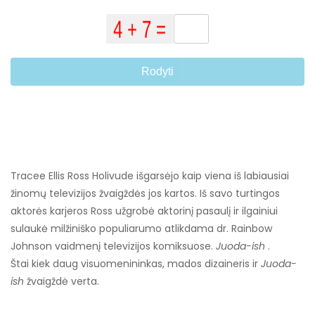
Rodyti
Tracee Ellis Ross Holivude išgarsėjo kaip viena iš labiausiai
žinomų televizijos žvaigždės jos kartos. Iš savo turtingos
aktorės karjeros Ross užgrobė aktorinį pasaulį ir ilgainiui
sulaukė milžiniško populiarumo atlikdama dr. Rainbow
Johnson vaidmenį televizijos komiksuose.
Juoda-ish
.
Štai kiek daug visuomenininkas, mados dizaineris ir
Juoda-
ish
žvaigždė verta.