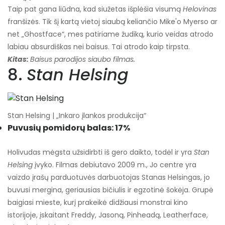
Taip pat gana liūdna, kad siužetas išplėšia visumą
Helovinas
franšizės. Tik šį kartą vietoj siaubą keliančio Mike'o Myerso ar
net „Ghostface“, mes patiriame žudiką, kurio veidas atrodo
labiau absurdiškas nei baisus. Tai atrodo kaip tirpsta.
Kitas:
Baisus parodijos siaubo filmas.
8.
Stan Helsing
Stan Helsing | „Inkaro įlankos produkcija“
Puvusių pomidorų balas: 17%
Holivudas mėgsta užsidirbti iš gero daikto, todėl ir yra
Stan
Helsing
įvyko. Filmas debiutavo 2009 m., Jo centre yra
vaizdo įrašų parduotuvės darbuotojas Stanas Helsingas, jo
buvusi mergina, geriausias bičiulis ir egzotinė šokėja. Grupė
baigiasi mieste, kurį prakeikė didžiausi monstrai kino
istorijoje, įskaitant Freddy, Jasoną, Pinheadą, Leatherface,