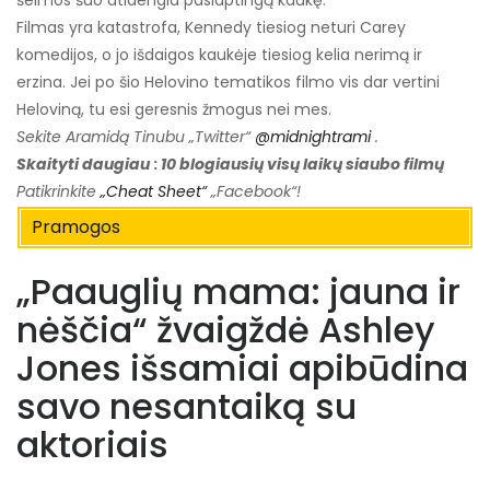
Filmas yra katastrofa, Kennedy tiesiog neturi Carey
komedijos, o jo išdaigos kaukėje tiesiog kelia nerimą ir
erzina. Jei po šio Helovino tematikos filmo vis dar vertini
Heloviną, tu esi geresnis žmogus nei mes.
Sekite Aramidą Tinubu „Twitter“
@midnightrami
.
Skaityti daugiau
:
10 blogiausių visų laikų siaubo filmų
Patikrinkite
„Cheat Sheet“
„Facebook“!
Pramogos
„Paauglių mama: jauna ir
nėščia“ žvaigždė Ashley
Jones išsamiai apibūdina
savo nesantaiką su
aktoriais