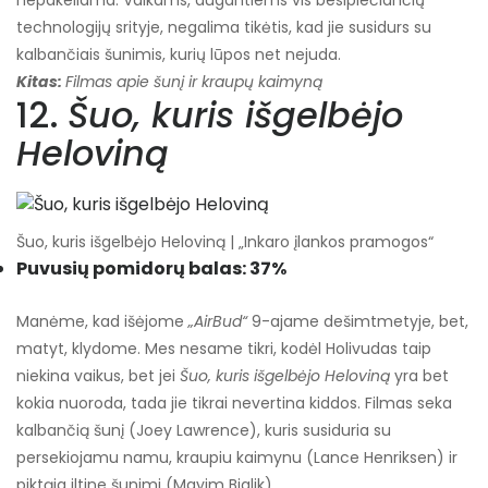
technologijų srityje, negalima tikėtis, kad jie susidurs su
kalbančiais šunimis, kurių lūpos net nejuda.
Kitas:
Filmas apie šunį ir kraupų kaimyną
12.
Šuo, kuris išgelbėjo
Heloviną
Šuo, kuris išgelbėjo Heloviną | „Inkaro įlankos pramogos“
Puvusių pomidorų balas: 37%
Manėme, kad išėjome
„AirBud“
9-ajame dešimtmetyje, bet,
matyt, klydome. Mes nesame tikri, kodėl Holivudas taip
niekina vaikus, bet jei
Šuo, kuris išgelbėjo Heloviną
yra bet
kokia nuoroda, tada jie tikrai nevertina kiddos. Filmas seka
kalbančią šunį (Joey Lawrence), kuris susiduria su
persekiojamu namu, kraupiu kaimynu (Lance Henriksen) ir
piktąja iltine šunimi (Mayim Bialik).