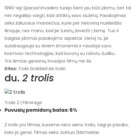
1990-ieji
Spaced Invaders
turėjo bent jau būti įdomu, bet tai
net negalėjo vargti, kad atitiktų savo siužetą. Pasakojimas
seka žaliuosius marsiečius, kurie per Heloviną nusileidžia
Ilinojuje, nes mano, kad jie turėtų įsiveržti į žemę. Tuo ir
baigiasi įdomūs pasakojimo aspektai. Vietoj to, jie
susidraugauja su dviem žmonėmis ir naudoja savo
kosmoso technologijas, kad kovotų su robotu žudiku.
Yra šimtas geresnių invazijos filmų nei šis.
Kitas:
Trolis brūkšteli be trolio
du.
2 trolis
Trolis 2 | Filmirage
Puvusių pomidorų balas: 6%
2 trolis
yra filmas, kuriame nėra vieno trolio, taigi jis pasako,
koks jis geras. Filmas seka Joshua (Michaelas