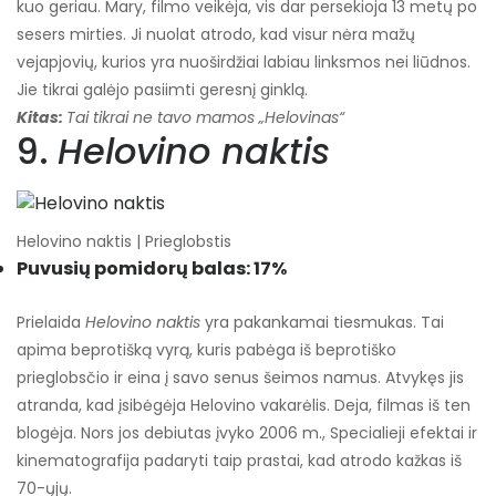
kuo geriau. Mary, filmo veikėja, vis dar persekioja 13 metų po
sesers mirties. Ji nuolat atrodo, kad visur nėra mažų
vejapjovių, kurios yra nuoširdžiai labiau linksmos nei liūdnos.
Jie tikrai galėjo pasiimti geresnį ginklą.
Kitas:
Tai tikrai ne tavo mamos „Helovinas“
9.
Helovino naktis
Helovino naktis | Prieglobstis
Puvusių pomidorų balas: 17%
Prielaida
Helovino naktis
yra pakankamai tiesmukas. Tai
apima beprotišką vyrą, kuris pabėga iš beprotiško
prieglobsčio ir eina į savo senus šeimos namus. Atvykęs jis
atranda, kad įsibėgėja Helovino vakarėlis. Deja, filmas iš ten
blogėja. Nors jos debiutas įvyko 2006 m., Specialieji efektai ir
kinematografija padaryti taip prastai, kad atrodo kažkas iš
70-ųjų.