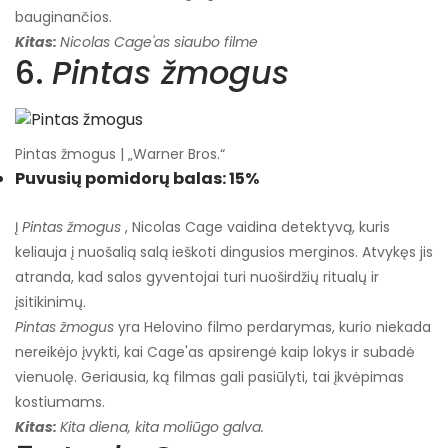
bauginančios.
Kitas:
Nicolas Cage'as siaubo filme
6.
Pintas žmogus
Pintas žmogus | „Warner Bros.“
Puvusių pomidorų balas: 15%
Į
Pintas žmogus
, Nicolas Cage vaidina detektyvą, kuris
keliauja į nuošalią salą ieškoti dingusios merginos. Atvykęs jis
atranda, kad salos gyventojai turi nuoširdžių ritualų ir
įsitikinimų.
Pintas žmogus
yra Helovino filmo perdarymas, kurio niekada
nereikėjo įvykti, kai Cage'as apsirengė kaip lokys ir subadė
vienuolę. Geriausia, ką filmas gali pasiūlyti, tai įkvėpimas
kostiumams.
Kitas:
Kita diena, kita moliūgo galva.