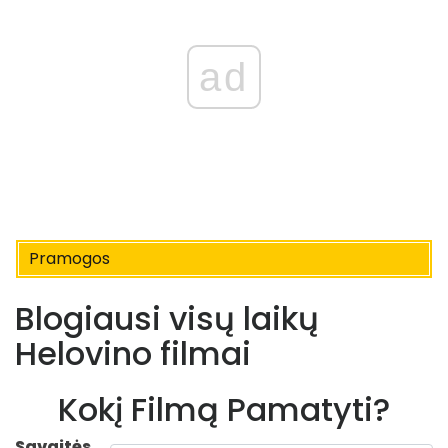
ad
Pramogos
Blogiausi visų laikų
Helovino filmai
Kokį Filmą Pamatyti?
Savaitės