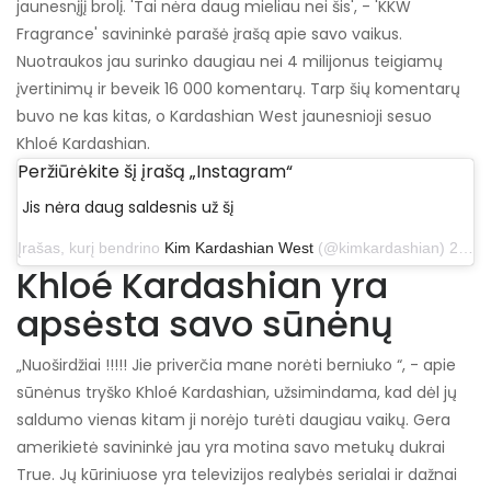
jaunesnįjį brolį. 'Tai nėra daug mieliau nei šis', - 'KKW
Fragrance' savininkė parašė įrašą apie savo vaikus.
Nuotraukos jau surinko daugiau nei 4 milijonus teigiamų
įvertinimų ir beveik 16 000 komentarų. Tarp šių komentarų
buvo ne kas kitas, o Kardashian West jaunesnioji sesuo
Khloé Kardashian.
Peržiūrėkite šį įrašą „Instagram“
Jis nėra daug saldesnis už šį
Įrašas, kurį bendrino
Kim Kardashian West
(@kimkardashian) 2019 m. gruodžio 6 d., 7:16 PST
Khloé Kardashian yra
apsėsta savo sūnėnų
„Nuoširdžiai !!!!! Jie priverčia mane norėti berniuko “, - apie
sūnėnus tryško Khloé Kardashian, užsimindama, kad dėl jų
saldumo vienas kitam ji norėjo turėti daugiau vaikų. Gera
amerikietė savininkė jau yra motina savo metukų dukrai
True. Jų kūriniuose yra televizijos realybės serialai ir dažnai