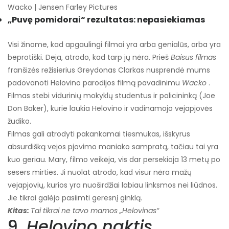
Wacko | Jensen Farley Pictures
„Puvę pomidorai“ rezultatas: nepasiekiamas
Visi žinome, kad apgaulingi filmai yra arba genialūs, arba yra
beprotiški. Deja, atrodo, kad tarp jų nėra. Prieš
Baisus filmas
franšizės režisierius Greydonas Clarkas nusprendė mums
padovanoti Helovino parodijos filmą pavadinimu
Wacko
.
Filmas stebi vidurinių mokyklų studentus ir policininką (Joe
Don Baker), kurie laukia Helovino ir vadinamojo vejapjovės
žudiko.
Filmas gali atrodyti pakankamai tiesmukas, išskyrus
absurdišką vejos pjovimo maniako sampratą, tačiau tai yra
kuo geriau. Mary, filmo veikėja, vis dar persekioja 13 metų po
sesers mirties. Ji nuolat atrodo, kad visur nėra mažų
vejapjovių, kurios yra nuoširdžiai labiau linksmos nei liūdnos.
Jie tikrai galėjo pasiimti geresnį ginklą.
Kitas:
Tai tikrai ne tavo mamos „Helovinas“
9.
Helovino naktis