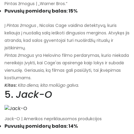
Pintas žmogus | „Warner Bros.“
Puvusių pomidorų balas: 15%
Į
Pintas žmogus
, Nicolas Cage vaidina detektyvą, kuris
keliauja į nuošalią salą ieškoti dingusios merginos. Atvykęs jis
atranda, kad salos gyventojai turi nuoširdžių ritualų ir
įsitikinimų.
Pintas žmogus
yra Helovino filmo perdarymas, kurio niekada
nereikėjo įvykti, kai Cage'as apsirengė kaip lokys ir subadė
vienuolę. Geriausia, ką filmas gali pasiūlyti, tai įkvėpimas
kostiumams.
Kitas:
Kita diena, kita moliūgo galva.
5.
Jack-O
Jack-O | Amerikos nepriklausomos produkcijos
Puvusių pomidorų balas: 14%