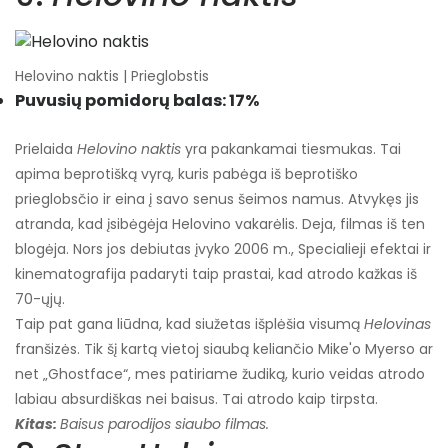
Helovino naktis | Prieglobstis
Puvusių pomidorų balas: 17%
Prielaida
Helovino naktis
yra pakankamai tiesmukas. Tai
apima beprotišką vyrą, kuris pabėga iš beprotiško
prieglobsčio ir eina į savo senus šeimos namus. Atvykęs jis
atranda, kad įsibėgėja Helovino vakarėlis. Deja, filmas iš ten
blogėja. Nors jos debiutas įvyko 2006 m., Specialieji efektai ir
kinematografija padaryti taip prastai, kad atrodo kažkas iš
70-ųjų.
Taip pat gana liūdna, kad siužetas išplėšia visumą
Helovinas
franšizės. Tik šį kartą vietoj siaubą keliančio Mike'o Myerso ar
net „Ghostface“, mes patiriame žudiką, kurio veidas atrodo
labiau absurdiškas nei baisus. Tai atrodo kaip tirpsta.
Kitas:
Baisus parodijos siaubo filmas.