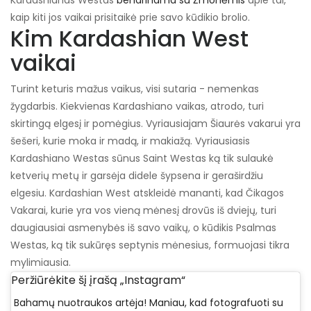
Kardashianas Westas
bendrinama su Žmonėmis
apie tai,
kaip kiti jos vaikai prisitaikė prie savo kūdikio brolio.
Kim Kardashian West
vaikai
Turint keturis mažus vaikus, visi sutaria - nemenkas
žygdarbis. Kiekvienas Kardashiano vaikas, atrodo, turi
skirtingą elgesį ir pomėgius. Vyriausiajam Šiaurės vakarui yra
šešeri, kurie moka ir madą, ir makiažą. Vyriausiasis
Kardashiano Westas sūnus Saint Westas ką tik sulaukė
ketverių metų ir garsėja didele šypsena ir geraširdžiu
elgesiu. Kardashian West atskleidė mananti, kad Čikagos
Vakarai, kurie yra vos vieną mėnesį drovūs iš dviejų, turi
daugiausiai asmenybės iš savo vaikų, o kūdikis Psalmas
Westas, ką tik sukūręs septynis mėnesius, formuojasi tikra
mylimiausia.
Peržiūrėkite šį įrašą „Instagram“
Bahamų nuotraukos artėja! Maniau, kad fotografuoti su