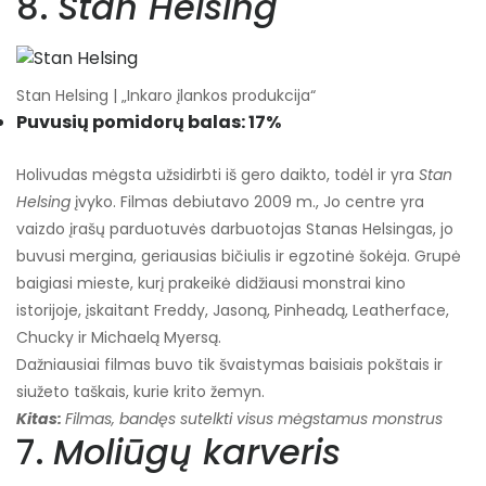
8.
Stan Helsing
Stan Helsing | „Inkaro įlankos produkcija“
Puvusių pomidorų balas: 17%
Holivudas mėgsta užsidirbti iš gero daikto, todėl ir yra
Stan
Helsing
įvyko. Filmas debiutavo 2009 m., Jo centre yra
vaizdo įrašų parduotuvės darbuotojas Stanas Helsingas, jo
buvusi mergina, geriausias bičiulis ir egzotinė šokėja. Grupė
baigiasi mieste, kurį prakeikė didžiausi monstrai kino
istorijoje, įskaitant Freddy, Jasoną, Pinheadą, Leatherface,
Chucky ir Michaelą Myersą.
Dažniausiai filmas buvo tik švaistymas baisiais pokštais ir
siužeto taškais, kurie krito žemyn.
Kitas:
Filmas, bandęs sutelkti visus mėgstamus monstrus
7.
Moliūgų karveris