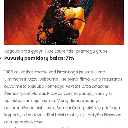
Apgauti arba gydyti | „De Laurentiis“ pramogų grupė
Puvusių pomidorų balas: 71%
1986 m. Kažkas manė, kad išmintinga įstumti Gene
Simmons ir Ozzy Osbourne į Helovino filmą, kurio rezultatas
buvo metalo siaubo komedija,
Pokštas arba saldainis.
Šeimos ryšiai'
Marcas Price'as vaidina paauglį, kuris yra
apsėstas sunkiojo metalo. Vieną dieną paauglys
nusprendžia paleisti savo „Sammi Curr“ plokštelę priešinga
kryptimi, o tai akivaizdžiai baisi mintis, ir jis netyčia išlaisvina
mirtiną prakeiksmą.