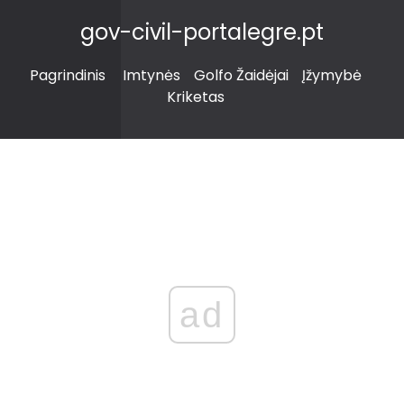
gov-civil-portalegre.pt
Pagrindinis
Imtynės
Golfo Žaidėjai
Įžymybė
Kriketas
ad