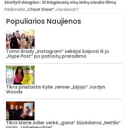
Skaityti daugiau
:
10 blogiausių visų laikų siaubo filmų
Patikrinkite
„Cheat Sheet“
„Facebook“!
Populiarios Naujienos
Tomo Brady „Instagram“ sekėjai šaiposi iš jo
„Hype Post“ po patriotų praradimo
Tikra priežastis Kylie Jenner „bijojo“ Jordyn
Woods
Tikra Marie Adler verkė „gana“ žiūrėdama „Netflix“
laidą „Unbelievable“