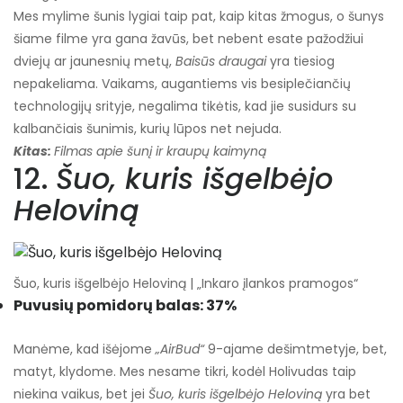
Mes mylime šunis lygiai taip pat, kaip kitas žmogus, o šunys
šiame filme yra gana žavūs, bet nebent esate pažodžiui
dviejų ar jaunesnių metų,
Baisūs draugai
yra tiesiog
nepakeliama. Vaikams, augantiems vis besiplečiančių
technologijų srityje, negalima tikėtis, kad jie susidurs su
kalbančiais šunimis, kurių lūpos net nejuda.
Kitas:
Filmas apie šunį ir kraupų kaimyną
12.
Šuo, kuris išgelbėjo
Heloviną
Šuo, kuris išgelbėjo Heloviną | „Inkaro įlankos pramogos“
Puvusių pomidorų balas: 37%
Manėme, kad išėjome
„AirBud“
9-ajame dešimtmetyje, bet,
matyt, klydome. Mes nesame tikri, kodėl Holivudas taip
niekina vaikus, bet jei
Šuo, kuris išgelbėjo Heloviną
yra bet