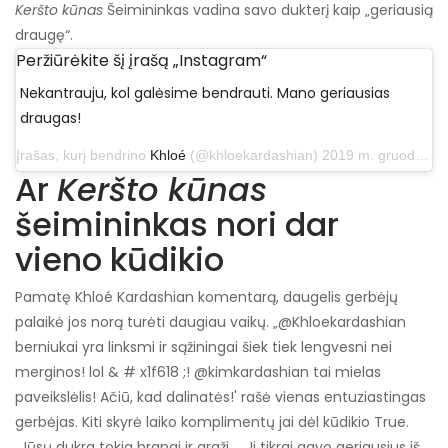
Keršto kūnas
Šeimininkas vadina savo dukterį kaip „geriausią
draugę“.
Peržiūrėkite šį įrašą „Instagram“
Nekantrauju, kol galėsime bendrauti. Mano geriausias
draugas!
Įrašas, kurį bendrino
Khloé
(@khloekardashian) 2019 m. gruodžio 5 d. 14.57 val. PST
Ar
Keršto kūnas
šeimininkas nori dar
vieno kūdikio
Pamatę Khloé Kardashian komentarą, daugelis gerbėjų
palaikė jos norą turėti daugiau vaikų. „@Khloekardashian
berniukai yra linksmi ir sąžiningai šiek tiek lengvesni nei
merginos! lol & # x1f618 ;! @kimkardashian tai mielas
paveikslėlis! Ačiū, kad dalinatės!' rašė vienas entuziastingas
gerbėjas. Kiti skyrė laiko komplimentų jai dėl kūdikio True.
„Jūsų dukra tokia brangi ir graži ... Ji tikrai gavo geriausius iš