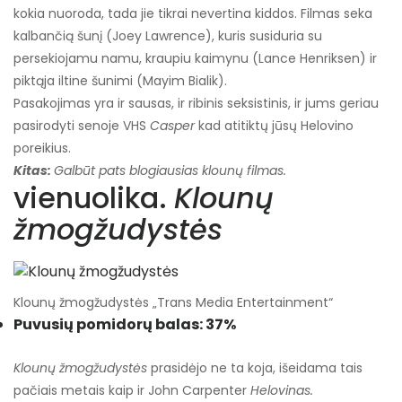
kokia nuoroda, tada jie tikrai nevertina kiddos. Filmas seka
kalbančią šunį (Joey Lawrence), kuris susiduria su
persekiojamu namu, kraupiu kaimynu (Lance Henriksen) ir
piktąja iltine šunimi (Mayim Bialik).
Pasakojimas yra ir sausas, ir ribinis seksistinis, ir jums geriau
pasirodyti senoje VHS
Casper
kad atitiktų jūsų Helovino
poreikius.
Kitas:
Galbūt pats blogiausias klounų filmas.
vienuolika.
Klounų
žmogžudystės
Klounų žmogžudystės „Trans Media Entertainment“
Puvusių pomidorų balas: 37%
Klounų žmogžudystės
prasidėjo ne ta koja, išeidama tais
pačiais metais kaip ir John Carpenter
Helovinas.