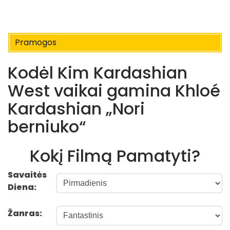
Pramogos
Kodėl Kim Kardashian
West vaikai gamina Khloé
Kardashian „Nori
berniuko“
Kokį Filmą Pamatyti?
Savaitės
Diena:
Žanras: