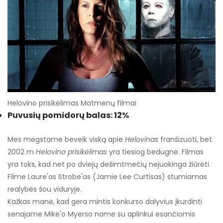
Helovino prisikėlimas Matmenų filmai
Puvusių pomidorų balas: 12%
Mes mėgstame beveik viską apie
Helovinas
franšizuoti, bet
2002 m
Helovino prisikėlimas
yra tiesiog bedugnė. Filmas
yra toks, kad net po dviejų dešimtmečių nejuokinga žiūrėti.
Filme Laure'as Strobe'as (Jamie Lee Curtisas) stumiamas
realybės šou viduryje.
Kažkas manė, kad gera mintis konkurso dalyvius įkurdinti
senajame Mike'o Myerso name su aplinkui esančiomis