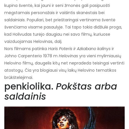
kupina šventė, kai jauni ir seni žmonės gali pasipuošti
mėgstamais personažais ir vaišintis skanėstais bei
saldainiais. Populiari, bet prieštaringai vertinama šventė
švenčiama visame pasaulyje. Tai tapo tokia didžiulė proga,
kad Holivudas turėjo daugiau nei savo filmų, kuriuose
vaizduojamas Helovinas, dalį.
Nors filmams patinka
Haris Poteris ir
Azkabano kalinys
ir
Johno Carpenterio 1978 m
Helovinas
yra vieni mylimiausių
Helovino filmų, daugelis kitų net nepradeda teisingai vertinti
atostogų. Čia yra blogiausi visų laikų Helovino tematikos
brūkštelėjimai.
penkiolika.
Pokštas arba
saldainis