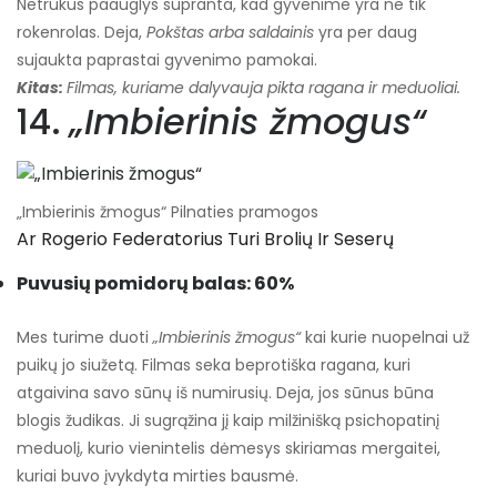
Netrukus paauglys supranta, kad gyvenime yra ne tik
rokenrolas. Deja,
Pokštas arba saldainis
yra per daug
sujaukta paprastai gyvenimo pamokai.
Kitas:
Filmas, kuriame dalyvauja pikta ragana ir meduoliai.
14.
„Imbierinis žmogus“
„Imbierinis žmogus“ Pilnaties pramogos
Ar Rogerio Federatorius Turi Brolių Ir Seserų
Puvusių pomidorų balas: 60%
Mes turime duoti
„Imbierinis žmogus“
kai kurie nuopelnai už
puikų jo siužetą. Filmas seka beprotiška ragana, kuri
atgaivina savo sūnų iš numirusių. Deja, jos sūnus būna
blogis žudikas. Ji sugrąžina jį kaip milžinišką psichopatinį
meduolį, kurio vienintelis dėmesys skiriamas mergaitei,
kuriai buvo įvykdyta mirties bausmė.