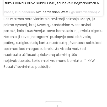
trimis vaikais buvo sunku OMG, tai beveik neįmanoma! A
Įrašas, kurį bendrino
Kim Kardashian West
(@kimkardashian) 2019 m. rugpjūčio 21 d. 12:40 PDT
Bet Psalmas nėra vienintelė mylimoji šeimoje. Matyt, jis
priima vyresnįjį brolį Šventąjį. Kardashian West atvirai
pasakė, kaip ji susižavėjusi savo berniukais ir jų mielu elgesiu.
Neseniai ji savo „Instagram“ puslapyje paskelbė vaikų
patinų, susiglaudusių kartu, nuotrauką. „Šventasis sakė, kad
apsimes, kad miegos su broliu. Jis visada nori, kad
nuotrauka užfiksuotų kiekvieną akimirką. Jūs
neįsivaizduojate, kokie mieli yra mano berniukai! “ „KKW
Beauty“ savininkas pasidalijo.