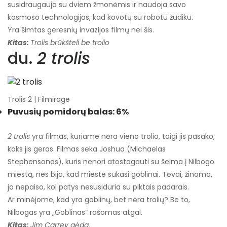
susidraugauja su dviem žmonėmis ir naudoja savo
kosmoso technologijas, kad kovotų su robotu žudiku.
Yra šimtas geresnių invazijos filmų nei šis.
Kitas:
Trolis brūkšteli be trolio
du.
2 trolis
Trolis 2 | Filmirage
Puvusių pomidorų balas: 6%
2 trolis
yra filmas, kuriame nėra vieno trolio, taigi jis pasako,
koks jis geras. Filmas seka Joshua (Michaelas
Stephensonas), kuris nenori atostogauti su šeima į Nilbogo
miestą, nes bijo, kad mieste sukasi goblinai. Tėvai, žinoma,
jo nepaiso, kol patys nesusiduria su piktais padarais.
Ar minėjome, kad yra goblinų, bet nėra trolių? Be to,
Nilbogas yra „Goblinas“ rašomas atgal.
Kitas:
Jim Carrey gėda.