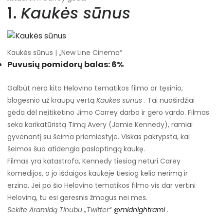
1.
Kaukės sūnus
Kaukės sūnus | „New Line Cinema“
Puvusių pomidorų balas: 6%
Galbūt nėra kito Helovino tematikos filmo ar tęsinio,
blogesnio už kraupų vertą
Kaukės sūnus
. Tai nuoširdžiai
gėda dėl neįtikėtino Jimo Carrey darbo ir gero vardo. Filmas
seka karikatūristą Timą Avery (Jamie Kennedy), ramiai
gyvenantį su šeima priemiestyje. Viskas pakrypsta, kai
šeimos šuo atidengia paslaptingą kaukę.
Filmas yra katastrofa, Kennedy tiesiog neturi Carey
komedijos, o jo išdaigos kaukėje tiesiog kelia nerimą ir
erzina. Jei po šio Helovino tematikos filmo vis dar vertini
Heloviną, tu esi geresnis žmogus nei mes.
Sekite Aramidą Tinubu „Twitter“
@midnightrami
.