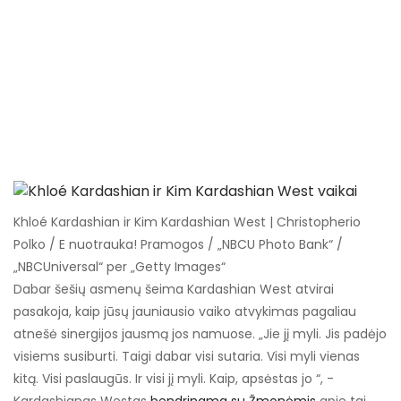
Khloé Kardashian ir Kim Kardashian West | Christopherio
Polko / E nuotrauka! Pramogos / „NBCU Photo Bank“ /
„NBCUniversal“ per „Getty Images“
Dabar šešių asmenų šeima Kardashian West atvirai
pasakoja, kaip jūsų jauniausio vaiko atvykimas pagaliau
atnešė sinergijos jausmą jos namuose. „Jie jį myli. Jis padėjo
visiems susiburti. Taigi dabar visi sutaria. Visi myli vienas
kitą. Visi paslaugūs. Ir visi jį myli. Kaip, apsėstas jo “, -