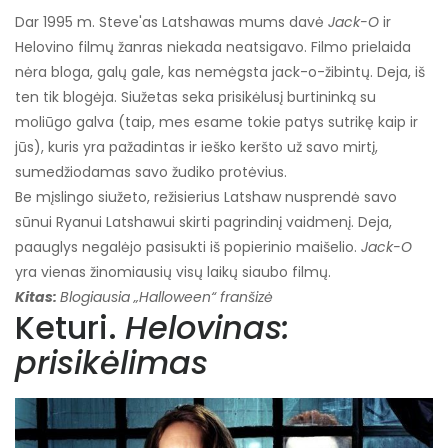
Dar 1995 m. Steve'as Latshawas mums davė
Jack-O
ir
Helovino filmų žanras niekada neatsigavo. Filmo prielaida
nėra bloga, galų gale, kas nemėgsta jack-o-žibintų. Deja, iš
ten tik blogėja. Siužetas seka prisikėlusį burtininką su
moliūgo galva (taip, mes esame tokie patys sutrikę kaip ir
jūs), kuris yra pažadintas ir ieško keršto už savo mirtį,
sumedžiodamas savo žudiko protėvius.
Be mįslingo siužeto, režisierius Latshaw nusprendė savo
sūnui Ryanui Latshawui skirti pagrindinį vaidmenį. Deja,
paauglys negalėjo pasisukti iš popierinio maišelio.
Jack-O
yra vienas žinomiausių visų laikų siaubo filmų.
Kitas:
Blogiausia „Halloween“ franšizė
Keturi.
Helovinas:
prisikėlimas