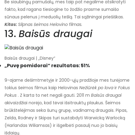
Be siaubingų pamušalų, mes taip pat negalime atsikratyti
fakto, kad ragana tiesiogine to žodžio prasme sumaišo
sūnaus pelenus į meduolių tešlą. Tai sąžiningai priešiškas.
Kitas:
Silpnas šeimos Helovino filmas.
13.
Baisūs draugai
Baisūs draugai | „Disney“
„Puvę pomidorai“ rezultatas: 51%
9-ajame dešimtmetyje ir 2000-ųjų pradžioje mes turėjome
tokius šeimos filmus kaip Helovinas
Nežiūrėk po lova
ir
Fokus
Pokus
. Z karta to net negali gauti. 2011 m
Baisūs draugai
akivaizdžiai norėjo, kad tėvai išsitrauktų plaukus. Šeimos
brūkštelėjimas seka šunų grupę, vadinamą draugais. Pipas,
Zelda, Rodney ir Skipas turi sustabdyti Warwicką Warlocką
(Harlandas Wiliamsas) ir išgelbėti pasaulį nuo jo baisių
išdaigų.