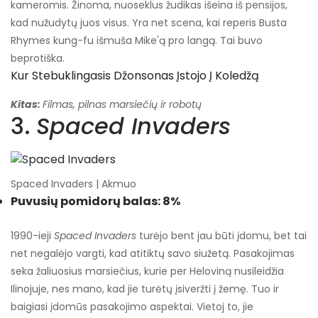
kameromis. Žinoma, nuoseklus žudikas išeina iš pensijos,
kad nužudytų juos visus. Yra net scena, kai reperis Busta
Rhymes kung-fu išmuša Mike'ą pro langą. Tai buvo
beprotiška.
Kur Stebuklingasis Džonsonas Įstojo Į Koledžą
Kitas:
Filmas, pilnas marsiečių ir robotų
3.
Spaced Invaders
Spaced Invaders | Akmuo
Puvusių pomidorų balas: 8%
1990-ieji
Spaced Invaders
turėjo bent jau būti įdomu, bet tai
net negalėjo vargti, kad atitiktų savo siužetą. Pasakojimas
seka žaliuosius marsiečius, kurie per Heloviną nusileidžia
Ilinojuje, nes mano, kad jie turėtų įsiveržti į žemę. Tuo ir
baigiasi įdomūs pasakojimo aspektai. Vietoj to, jie