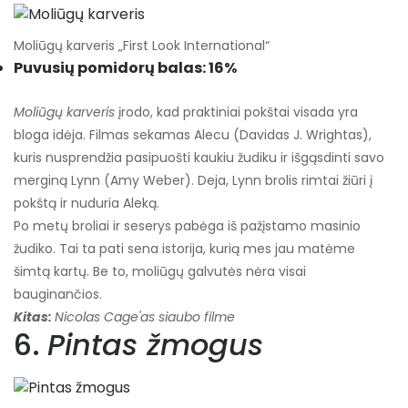
Moliūgų karveris „First Look International“
Puvusių pomidorų balas: 16%
Moliūgų karveris
įrodo, kad praktiniai pokštai visada yra
bloga idėja. Filmas sekamas Alecu (Davidas J. Wrightas),
kuris nusprendžia pasipuošti kaukiu žudiku ir išgąsdinti savo
merginą Lynn (Amy Weber). Deja, Lynn brolis rimtai žiūri į
pokštą ir nuduria Aleką.
Po metų broliai ir seserys pabėga iš pažįstamo masinio
žudiko. Tai ta pati sena istorija, kurią mes jau matėme
šimtą kartų. Be to, moliūgų galvutės nėra visai
bauginančios.
Kitas:
Nicolas Cage'as siaubo filme
6.
Pintas žmogus