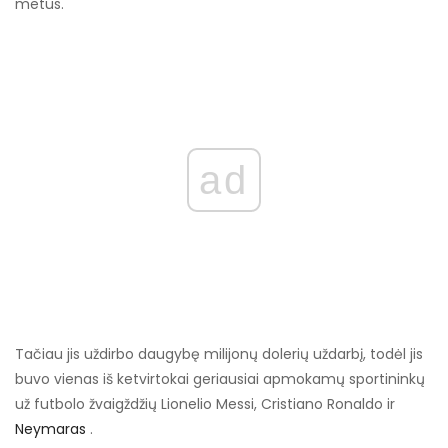
metus.
ad
Tačiau jis uždirbo daugybę milijonų dolerių uždarbį, todėl jis
buvo vienas iš ketvirtokai geriausiai apmokamų sportininkų
už futbolo žvaigždžių Lionelio Messi, Cristiano Ronaldo ir
Neymaras
.