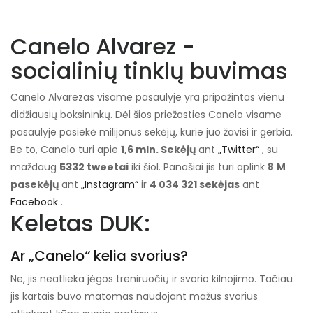
Canelo Alvarez -
socialinių tinklų buvimas
Canelo Alvarezas visame pasaulyje yra pripažintas vienu
didžiausių boksininkų. Dėl šios priežasties Canelo visame
pasaulyje pasiekė milijonus sekėjų, kurie juo žavisi ir gerbia.
Be to, Canelo turi apie
1,6 mln. Sekėjų
ant
„Twitter“
, su
maždaug
5332 tweetai
iki šiol. Panašiai jis turi aplink
8
M
pasekėjų
ant
„Instagram“
ir
4 034 321 sekėjas
ant
Facebook
.
Keletas DUK:
Ar „Canelo“ kelia svorius?
Ne, jis neatlieka jėgos treniruočių ir svorio kilnojimo. Tačiau
jis kartais buvo matomas naudojant mažus svorius