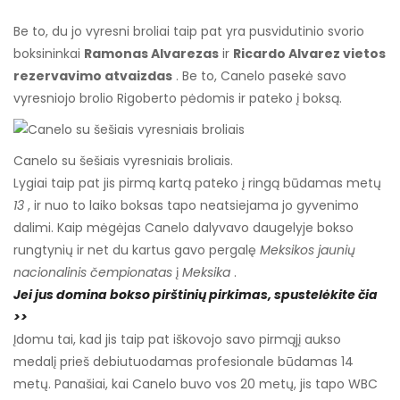
Be to, du jo vyresni broliai taip pat yra pusvidutinio svorio
boksininkai
Ramonas Alvarezas
ir
Ricardo Alvarez vietos
rezervavimo atvaizdas
. Be to, Canelo pasekė savo
vyresniojo brolio Rigoberto pėdomis ir pateko į boksą.
Canelo su šešiais vyresniais broliais.
Lygiai taip pat jis pirmą kartą pateko į ringą būdamas metų
13
, ir nuo to laiko boksas tapo neatsiejama jo gyvenimo
dalimi. Kaip mėgėjas Canelo dalyvavo daugelyje bokso
rungtynių ir net du kartus gavo pergalę
Meksikos jaunių
nacionalinis čempionatas
į
Meksika
.
Jei jus domina bokso pirštinių pirkimas, spustelėkite čia
>>
Įdomu tai, kad jis taip pat iškovojo savo pirmąjį aukso
medalį prieš debiutuodamas profesionale būdamas 14
metų. Panašiai, kai Canelo buvo vos 20 metų, jis tapo WBC