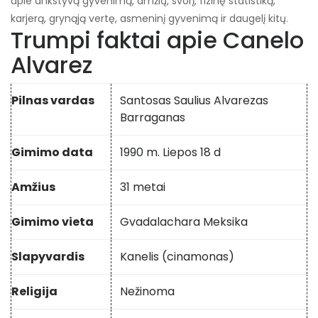
apie ankstyvą gyvenimą, amžių, svorį, fizinę statistiką,
karjerą, grynąją vertę, asmeninį gyvenimą ir daugelį kitų.
Trumpi faktai apie Canelo
Alvarez
Pilnas vardas
Santosas Saulius Alvarezas
Barraganas
Gimimo data
1990 m. Liepos 18 d
Amžius
31 metai
Gimimo vieta
Gvadalachara Meksika
Slapyvardis
Kanelis (cinamonas)
Religija
Nežinoma