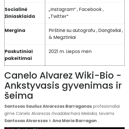
Socialinė
„Instagram“
,
Facebook
,
žiniasklaida
„Twitter“
Mergina
Pirštinė su autografu
,
Dangteliai
,
&
Megztiniai
Paskutiniai
2021 m. Liepos mėn
pakeitimai
Canelo Alvarez Wiki-Bio -
Ankstyvasis gyvenimas ir
šeima
Santosas Saulius Alvarezas Barraganas
profesionaliai
gimė Canelo Alvarezas
Gvadalachara Meksika,
tėvams
Santosas Alvarezas
ir
Ana Maria Barragan
.