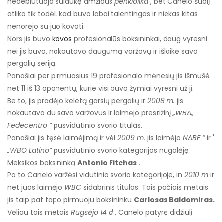
nedebiutuoja sulaukę amžiaus
penkiolika
, bet Canelo šuolį
atliko tik todėl, kad buvo labai talentingas ir niekas kitas
nenorėjo su juo kovoti.
Nors jis buvo
kovos
profesionalūs boksininkai, daug vyresni
nei jis buvo, nokautavo daugumą varžovų ir išlaikė savo
pergalių seriją.
Panašiai per pirmuosius 19 profesionalo mėnesių jis išmušė
net 11 iš 13 oponentų, kurie visi buvo žymiai vyresni už jį.
Be to, jis pradėjo keletą garsių pergalių ir
2008 m.
jis
nokautavo du savo varžovus ir laimėjo prestižinį
„WBA„
Fedecentro “
pusvidutinio svorio titulas.
Panašiai jis tęsė laimėjimą ir vėl
2009 m.
jis laimėjo
NABF “
ir '
„WBO Latino“
pusvidutinio svorio kategorijos nugalėję
Meksikos boksininką
Antonio Fitchas
.
Po to Canelo varžėsi vidutinio svorio kategorijoje, in
2010 m
ir
net juos laimėjo
WBC
sidabrinis titulas. Tais pačiais metais
jis taip pat tapo pirmuoju boksininku
Carlosas Baldomiras.
Vėliau tais metais
Rugsėjo 14 d
, Canelo patyrė didžiulį