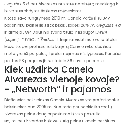
Gegužės 5 d.
bet Álvarezas nustatė neteisėtą medžiagą ir
buvo sustabdytas šešiems mėnesiams.
Kitose savo rungtynėse 2019 m. Canelo varžėsi su JAV
boksininku
Danielis Jacobsas
, laikėsi
2019 m. Gegužės 4 d.
ir laimėjo
„IBF“
vidutinio svorio titulą ir išsaugoti
„WBA
(super),
„“
WBC
, “
'Žiedas,
„Ir linijiniai vidutinio svorio titulai.
Maža to, per profesionalo karjerą Canelo rekordas šiuo
metu yra 53 pergalės, 1 pralaimėjimas ir 2 lygiosios. Panašiai
per tas 53 pergales jis sustabdė 36 savo oponentus.
Kiek uždirba Canelo
Alvarezas vienoje kovoje?
- „Networth“ ir pajamos
Didžiausias boksininkas Canelo Alvarezas yra profesionalus
boksininkas nuo 2005 m. Nuo tada per penkiolika metų
Alvarezas pelnė daug pripažinimo iš viso pasaulio.
Na, tai ne tik vardas ir šlovė, kurią pelnė Canelo per šiuos