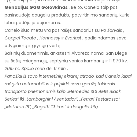
Genadijus GGG Golovkinas
. Be to, Canelo taip pat
pasinaudojo daugeliu produktų patvirtinimo sandorių, kurie
labai padėjo jo pajamoms.
Canelo šiuo metu yra pasirašęs sandorius su
Po šarvais
,
Coppel Tecate
,
Hennessy
ir
Everlast
, padidindamas savo
atlyginimą ir grynąją vertę.
Šaltinių duomenimis, ankstesni Alvarezo namai San Diege
su šešių miegamųjų, septynių vonios kambarių ir 11 970 kv.
2015 m. Spalio mėn
dėl
6 mln
.
Panašiai iš savo internetinių ekranų atrodo, kad Canelo labai
mėgsta automobilius ir pripildė savo garažą tokiomis
transporto priemonėmis kaip „Mercedes SLS AMG Black
Series“ iki „Lamborghini Aventador“, „Ferrari Testarossa“,
„McLaren P1“, „Bugatti Chiron“ ir daugelio kitų.