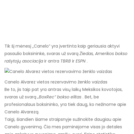
Tik šį mėnesį „Canelo“ yra įvertinta kaip geriausia aktyvi
pasaulio boksininkė, svaras už svarą
Žiedas, Amerikos bokso
rašytojų asociacija
ir antra
TBRB
ir
ESPN
.
Canelo Alvarez vietos rezervavimo ženklo vaizdas
Be to, jis taip pat yra antras visų laikų Meksikos kovotojas,
svaras už svarą
„BoxRec“ bokso elitas
. Bet, be
profesionalaus boksininko, yra tiek daug, ko nežinome apie
Canelo Alvarezą.
Taigi, šiandien šiame straipsnyje sužinokite daugiau apie
Canelo gyvenimą. Čia mes paminėjome visas jo detales