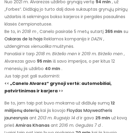
Nuo 2021 m. Alvarezas uždirbo grynąją vertę
94 mln
, už
„Forbes“. Didžiąją jo turto dalį davė sukauptas grynųjų pinigų
uždarbis iš sėkmingos bokso karjeros ir pergalės pasaulinės
klasės čempionatuose.
Be to, in
2018 m
, Canelo pasirašė 5 metų sutartį
365 mln
su
Oskaras de la hoja
Reklamos kompanija ir
DAZN
,
uždengimas
vienuolika
muštynės.
Panašiai ir tarp
2018 m. Birželio mėn
ir
2019 m. Birželio mėn
,
Alvarezas gavo
95 mln
iš savo imperijos, o per kitus 12
mėnesių jis uždirbo
40 mln
.
Jus taip pat gali sudominti:
<<
„Canelo Alvarez“ grynoji vertė: automobiliai,
patvirtinimas ir karjera
>>
Be to, jam taip pat buvo mokama už didžiulę sumą
12
milijonų dolerių
kai jis kovojo
Floydas Mayweatheris
jaunesnysis
ant
2013 m. Rugsėjo 14 d
ir gavo
25 mln
už kovą
prieš
Amiras Khanas
ant
2016 m. Gegužės 7 d
.
Lygiai taip pat jam buvo mokama
70 mln
kai jis kovojo