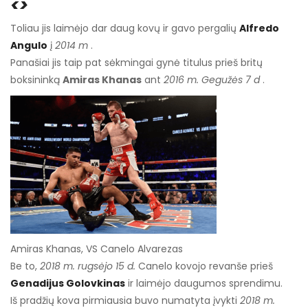
<>
Toliau jis laimėjo dar daug kovų ir gavo pergalių
Alfredo
Angulo
į
2014 m
.
Panašiai jis taip pat sėkmingai gynė titulus prieš britų
boksininką
Amiras Khanas
ant
2016 m. Gegužės 7 d
.
Amiras Khanas, VS Canelo Alvarezas
Be to,
2018 m. rugsėjo 15 d.
Canelo kovojo revanše prieš
Genadijus Golovkinas
ir laimėjo daugumos sprendimu.
Iš pradžių kova pirmiausia buvo numatyta įvykti
2018 m.