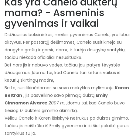
Kas yra Canelo dukterų
mama? - Asmeninis
gyvenimas ir vaikai
Didžiausias boksininkas, meilės gyvenimas Canelo, yra labai
aktyvus. Per pastarąjį dešimtmetį Canelo susitikinėjo su
daugybe gražių ir garsių damų ir turėjo daugybę santykių,
tačiau niekada oficialiai nesusituokė.
Bet nors jis ir nebuvo vedęs, tačiau jau patyrė tėvystės
džiaugsmus. Įdomu tai, kad Canelo turi keturis vaikus iš
keturių skirtingų motinų.
Be to, susitikinėdamas su savo mokyklos mylimuoju
Karen
Beltran
, jis pasveikino savo pirmąją dukrą
Emily
Cinnamon Alvarez
2007 m.
Įdomu tai, kad Canelo buvo
tiesiog
17
dukters gimimo akimirką.
Vėliau Canelo ir Karen išsiskyrė netrukus po dukros gimimo,
tačiau jis neištrūko iš Emily gyvenimo ir iki šiol palaikė gerus
santykius su ja.