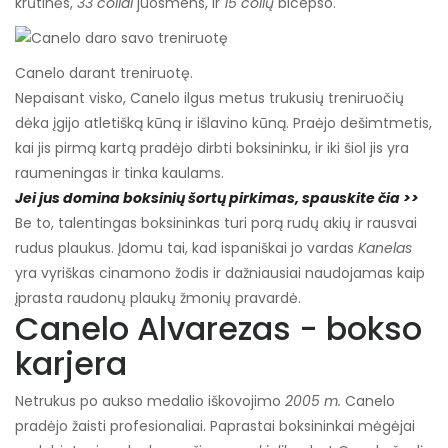
krūtinės,
33 coliai
juosmens, ir
15 colių
bicepso.
Canelo darant treniruotę.
Nepaisant visko, Canelo ilgus metus trukusių treniruočių
dėka įgijo atletišką kūną ir išlavino kūną. Praėjo dešimtmetis,
kai jis pirmą kartą pradėjo dirbti boksininku, ir iki šiol jis yra
raumeningas ir tinka kaulams.
Jei jus domina boksinių šortų pirkimas, spauskite čia >>
Be to, talentingas boksininkas turi porą rudų akių ir rausvai
rudus plaukus. Įdomu tai, kad ispaniškai jo vardas
Kanelas
yra vyriškas cinamono žodis ir dažniausiai naudojamas kaip
įprasta raudonų plaukų žmonių pravardė.
Canelo Alvarezas - bokso
karjera
Netrukus po aukso medalio iškovojimo
2005 m.
Canelo
pradėjo žaisti profesionaliai. Paprastai boksininkai mėgėjai