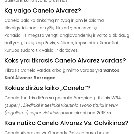
atliekant kūno svorio pratimus.
Ką valgo Canelo Alvarez?
Canelo palaiko tinkamą mitybą ir jam leidžiama
tik
valgyti
duonos ar ryžių tik kartą per savaitę.
Panašiai jis mėgsta vengti angliavandenių ir vartoja tik daug
baltymų, tokių kaip žuvis, vištiena, kepsniai ir užkandžiai,
kuriuos sudaro tik vaisiai ir daržovės.
Koks yra tikrasis Canelo Alvarez vardas?
Tikrasis Canelo vardas arba gimimo vardas yra
Santos
Saúl Álvarez Barragan
.
Kokius diržus laiko „Canelo“?
Canelo turi tris diržus su pasaulio čempionų titulais
WBA
(super)
,
Žiediniai ir tiesiniai vidutinio svorio titulai
ir
WBA
(reguliarus) super vidutinis
pavadinimai nuo
2018 m
.
Kas nutiko Canelo Alvarez Vs. Golvikinas?
Canelo Alvarezas vs. Gennady Golvikin buvo bokso