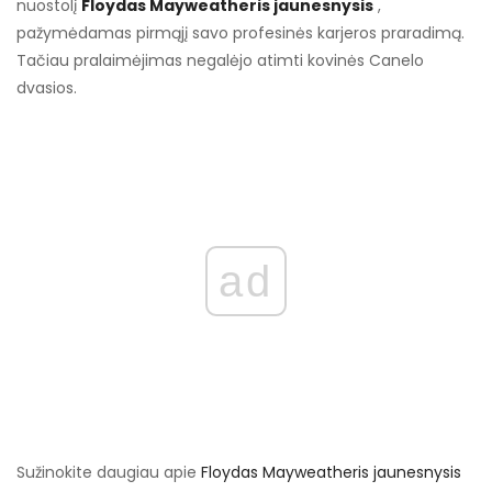
nuostolį
Floydas Mayweatheris jaunesnysis
,
pažymėdamas pirmąjį savo profesinės karjeros praradimą.
Tačiau pralaimėjimas negalėjo atimti kovinės Canelo
dvasios.
ad
Sužinokite daugiau apie
Floydas Mayweatheris jaunesnysis