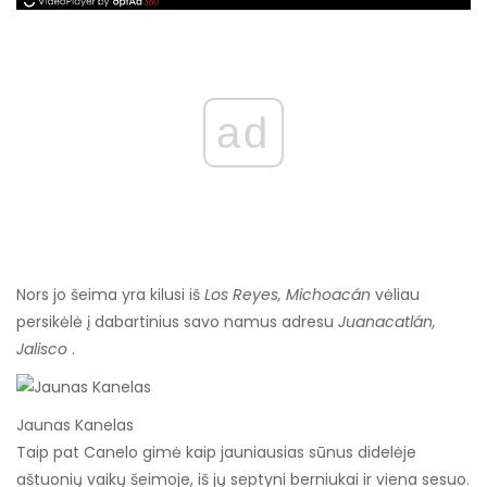
ad
Nors jo šeima yra kilusi iš
Los Reyes, Michoacán
vėliau
persikėlė į dabartinius savo namus adresu
Juanacatlán,
Jalisco
.
Jaunas Kanelas
Taip pat Canelo gimė kaip jauniausias sūnus didelėje
aštuonių vaikų šeimoje, iš jų septyni berniukai ir viena sesuo.