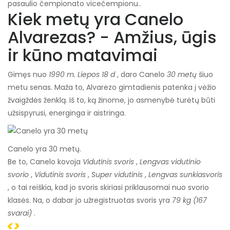
pasaulio čempionato vicečempionu.
.
Kiek metų yra Canelo
Alvarezas? - Amžius, ūgis
ir kūno matavimai
Gimęs nuo
1990 m. Liepos 18 d
, daro Canelo
30 metų
šiuo
metu senas. Maža to, Alvarezo gimtadienis patenka į vėžio
žvaigždės ženklą. Iš to, ką žinome, jo asmenybė turėtų būti
užsispyrusi, energinga ir aistringa.
Canelo yra 30 metų.
Be to, Canelo kovoja
Vidutinis svoris
,
Lengvas vidutinio
svorio
,
Vidutinis svoris
,
Super vidutinis
,
Lengvas sunkiasvoris
, o tai reiškia, kad jo svoris skiriasi priklausomai nuo svorio
klasės. Na, o dabar jo užregistruotas svoris yra
79 kg (167
svarai)
.
<>