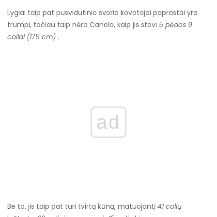
Lygiai taip pat pusvidutinio svorio kovotojai paprastai yra
trumpi, tačiau taip nėra Canelo, kaip jis stovi
5 pėdos 9
coliai (175 cm)
.
ad
Be to, jis taip pat turi tvirtą kūną, matuojantį
41 colių