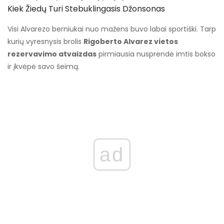
Kiek Žiedų Turi Stebuklingasis Džonsonas
Visi Alvarezo berniukai nuo mažens buvo labai sportiški. Tarp
kurių vyresnysis brolis
Rigoberto Alvarez vietos
rezervavimo atvaizdas
pirmiausia nusprendė imtis bokso
ir įkvėpė savo šeimą.
ad