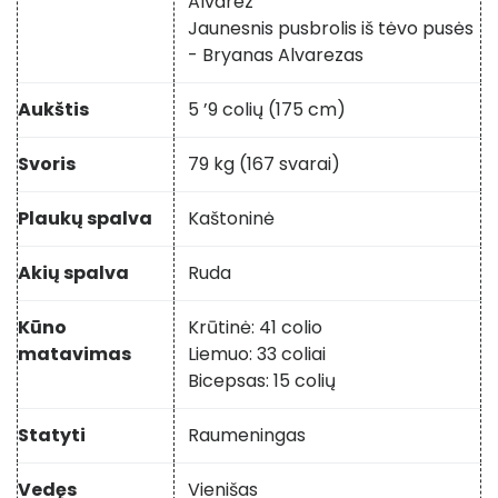
Alvarez
Jaunesnis pusbrolis iš tėvo pusės
- Bryanas Alvarezas
Aukštis
5 ’9 colių (175 cm)
Svoris
79 kg (167 svarai)
Plaukų spalva
Kaštoninė
Akių spalva
Ruda
Kūno
Krūtinė: 41 colio
matavimas
Liemuo: 33 coliai
Bicepsas: 15 colių
Statyti
Raumeningas
Vedęs
Vienišas