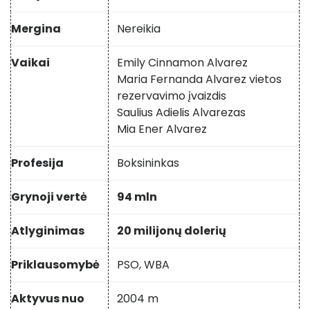
Mergina
Nereikia
Vaikai
Emily Cinnamon Alvarez
Maria Fernanda Alvarez vietos
rezervavimo įvaizdis
Saulius Adielis Alvarezas
Mia Ener Alvarez
Profesija
Boksininkas
Grynoji vertė
94 mln
Atlyginimas
20 milijonų dolerių
Priklausomybė
PSO, WBA
Aktyvus nuo
2004 m