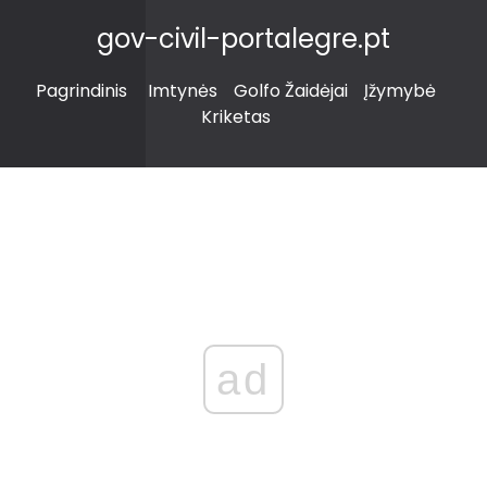
gov-civil-portalegre.pt
Pagrindinis
Imtynės
Golfo Žaidėjai
Įžymybė
Kriketas
ad