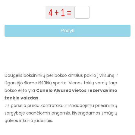
Rodyti
Daugelis boksininkų per bokso amžius pakilo į viršūnę ir
išgarsėjo šiame iššūkių sporte. Vienas tokių vardų tarp
bokso elito yra
Canelo Alvarez vietos rezervavimo
ženklo vaizdas
.
Jis garsėja puikiu kontrataku ir išnaudojimu priešininkų
sargyboje esančiomis angomis, išvengdamas smūgių
galvos ir kūno judesiais.