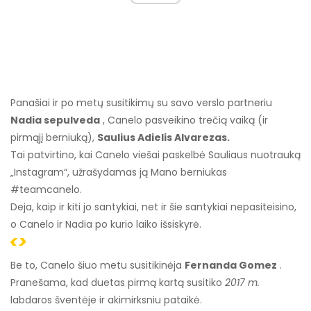
Panašiai ir po metų susitikimų su savo verslo partneriu
Nadia sepulveda
, Canelo pasveikino trečią vaiką (ir
pirmąjį berniuką),
Saulius Adielis Alvarezas.
Tai patvirtino, kai Canelo viešai paskelbė Sauliaus nuotrauką
„Instagram“, užrašydamas ją Mano berniukas
#teamcanelo.
Deja, kaip ir kiti jo santykiai, net ir šie santykiai nepasiteisino,
o Canelo ir Nadia po kurio laiko išsiskyrė.
<>
Be to, Canelo šiuo metu susitikinėja
Fernanda Gomez
.
Pranešama, kad duetas pirmą kartą susitiko
2017 m.
labdaros šventėje ir akimirksniu pataikė.