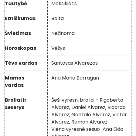
Tautybė
Meksikietis
Etniškumas
Balta
Švietimas
Nežinoma
Horoskopas
Vėžys
Tėvo vardas
Santosas Alvarezas
Mamos
Ana Maria Barragan
vardas
Broliai ir
Šeši vyresni broliai - Rigoberto
seserys
Alvarez, Daniel Alvarez, Ricardo
Alvarez, Gonzalo Alvarez, Victor
Alvarez, Ramon Alvarez
Viena vyresnė sesuo-Ana Elda