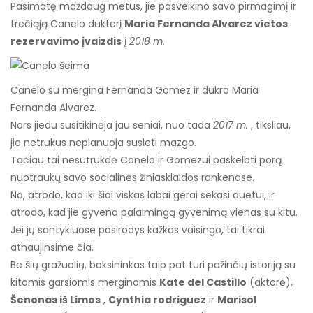
Pasimatę maždaug metus, jie pasveikino savo pirmagimį ir
trečiąją Canelo dukterį
Maria Fernanda Alvarez vietos
rezervavimo įvaizdis
į
2018 m.
Canelo su mergina Fernanda Gomez ir dukra Maria
Fernanda Alvarez.
Nors jiedu susitikinėja jau seniai, nuo tada
2017 m.
, tiksliau,
jie netrukus neplanuoja susieti mazgo.
Tačiau tai nesutrukdė Canelo ir Gomezui paskelbti porą
nuotraukų savo socialinės žiniasklaidos rankenose.
Na, atrodo, kad iki šiol viskas labai gerai sekasi duetui, ir
atrodo, kad jie gyvena palaimingą gyvenimą vienas su kitu.
Jei jų santykiuose pasirodys kažkas vaisingo, tai tikrai
atnaujinsime čia.
Be šių gražuolių, boksininkas taip pat turi pažinčių istoriją su
kitomis garsiomis merginomis
Kate del Castillo
(aktorė),
Šenonas iš Limos
,
Cynthia rodriguez
ir
Marisol