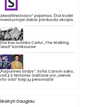
„MeadWestvaco“ pajamos: Štai kodėl
investuotojai dabar parduoda akcijas
Štai kas nutinka Carlui „The Walking
Dead“ komiksuose
„Purpurinės širdys“: Sofia Carson sako,
kad ji ir Nicholas Galitzine yra „vienas
kito oda“ kaip jų personažai
Skaityti Daugiau