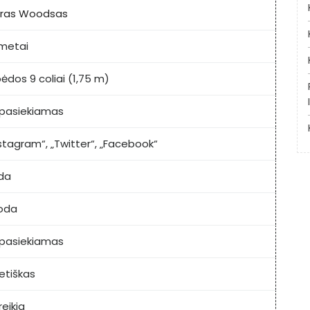
gras Woodsas
 metai
ėdos 9 coliai (1,75 m)
pasiekiamas
nstagram“, „Twitter“, „Facebook“
da
oda
pasiekiamas
etiškas
eikia