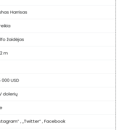
shas Harrisas
eikia
lfo žaidėjas
12 m
5 000 USD
V dolerių
ke
nstagram“
,
„Twitter“
,
Facebook