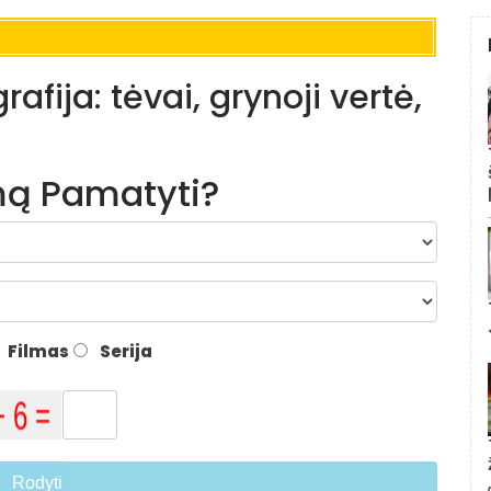
ija: tėvai, grynoji vertė,
lmą Pamatyti?
Filmas
Serija
Rodyti