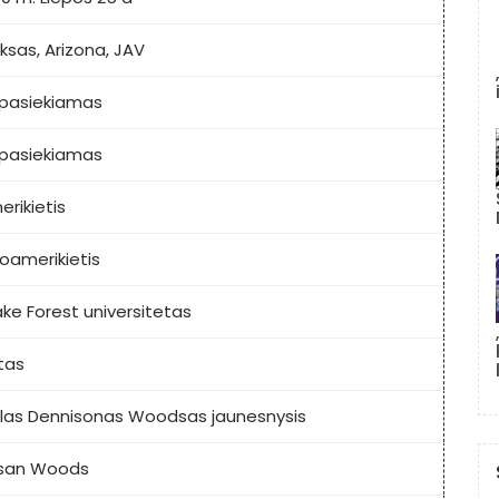
iksas, Arizona, JAV
pasiekiamas
pasiekiamas
erikietis
roamerikietis
ke Forest universitetas
tas
rlas Dennisonas Woodsas jaunesnysis
san Woods