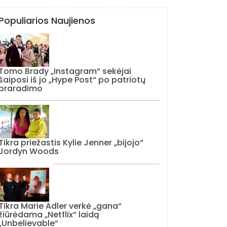
Populiarios Naujienos
Tomo Brady „Instagram“ sekėjai
šaiposi iš jo „Hype Post“ po patriotų
praradimo
Tikra priežastis Kylie Jenner „bijojo“
Jordyn Woods
Tikra Marie Adler verkė „gana“
žiūrėdama „Netflix“ laidą
„Unbelievable“