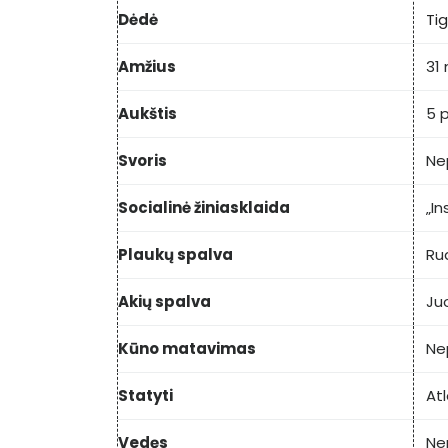
Dėdė
Ti
Amžius
31
Aukštis
5 p
Svoris
Ne
Socialinė žiniasklaida
„I
Plaukų spalva
Ru
Akių spalva
Ju
Kūno matavimas
Ne
Statyti
Atl
Vedęs
Ner