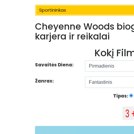
Sportininkas
Cheyenne Woods biograf
karjera ir reikalai
Kokį Fi
Savaitės Diena:
Žanras:
Tipas: