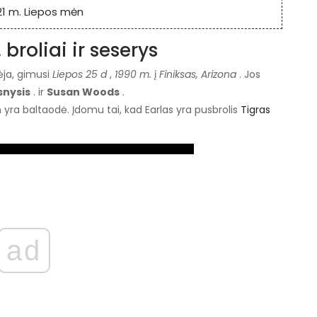
21 m. Liepos mėn
roliai ir seserys
ėja, gimusi
Liepos 25 d
,
1990 m.
į
Finiksas, Arizona
. Jos
snysis
. ir
Susan Woods
.
n yra baltaodė. Įdomu tai, kad Earlas yra pusbrolis
Tigras
ad