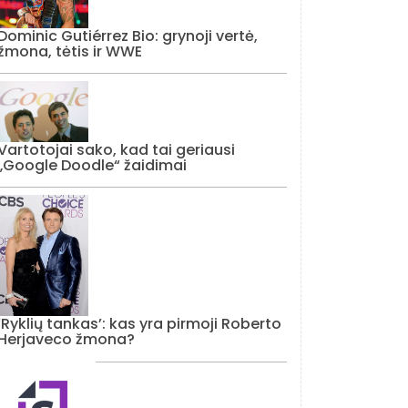
Dominic Gutiérrez Bio: grynoji vertė,
žmona, tėtis ir WWE
Vartotojai sako, kad tai geriausi
„Google Doodle“ žaidimai
‘Ryklių tankas’: kas yra pirmoji Roberto
Herjaveco žmona?