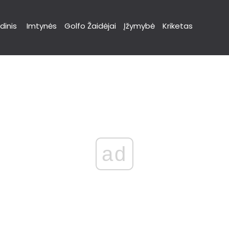
dinis
Imtynės
Golfo Žaidėjai
Įžymybė
Kriketas
ad