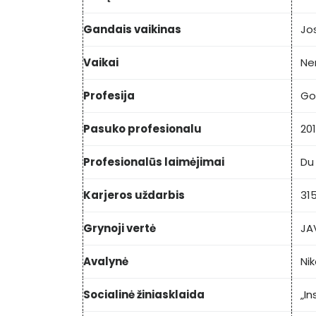
Gandais vaikinas
Jo
Vaikai
Ner
Profesija
Go
Pasuko profesionalu
20
Profesionalūs laimėjimai
Du
Karjeros uždarbis
31
Grynoji vertė
JA
Avalynė
Ni
Socialinė žiniasklaida
„I