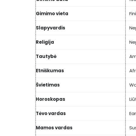
Gimimo vieta
Fin
Slapyvardis
Ne
Religija
Ne
Tautybė
Am
Etniškumas
Af
Švietimas
Wa
Horoskopas
Liū
Tėvo vardas
Ea
Mamos vardas
Su