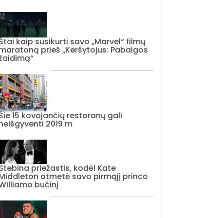
Štai kaip susikurti savo „Marvel“ filmų
maratoną prieš „Keršytojus: Pabaigos
žaidimą“
Šie 15 kovojančių restoranų gali
neišgyventi 2019 m
Stebina priežastis, kodėl Kate
Middleton atmetė savo pirmąjį princo
Williamo bučinį