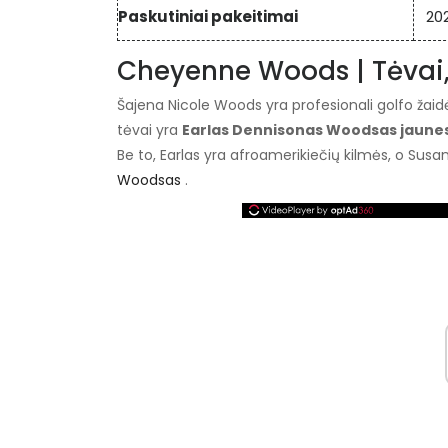
Paskutiniai pakeitimai
20
Cheyenne Woods | Tėvai, b
Šajena Nicole Woods yra profesionali golfo žaid
tėvai yra
Earlas Dennisonas Woodsas jaune
Be to, Earlas yra afroamerikiečių kilmės, o Susa
Woodsas
.