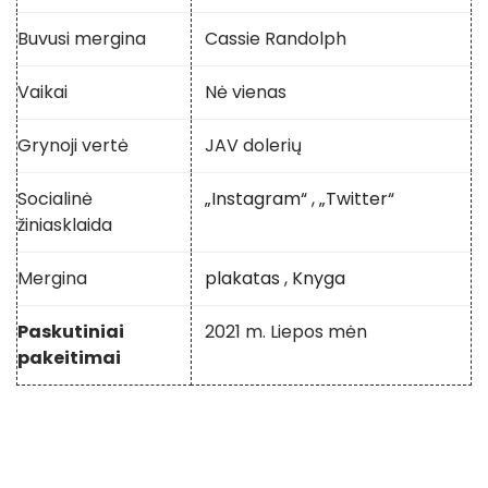
Buvusi mergina
Cassie Randolph
Vaikai
Nė vienas
Grynoji vertė
JAV dolerių
Socialinė
„Instagram“
,
„Twitter“
žiniasklaida
Mergina
plakatas
,
Knyga
Paskutiniai
2021 m. Liepos mėn
pakeitimai