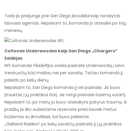
Tada jis prisijungė prie
San Diego įkrovikliai
kaip nerašytas
laisvasis agentas. Nepaisant to, komanda jo atsisakė po trijų
mėnesių.
Coltonas Underwoodas kaip San Diego „Chargers“
žaidėjas
NFL
komanda
Filadelfijos ereliai
pasirašė Underwoodą į savo
treniruočių būrį mažiau nei per savaitę. Tačiau komanda jį
paleido po kelių dienų.
Nepaisant to, San Diego komanda jį vėl pasirašė. Jis buvo
įtrauktas į jų praktikos būrį. Jie netgi pasirašė būsimą sutartį.
Nepaisant to, po metų jo buvo atsisakyta patyrus traumą. Iš
pradžių jis liko sužeistame rezervate prieš beveik metus
būdamas su įkrovikliais, kol buvo paleistas.
„Oakland Raiders“
po kelių savaičių pasirašė jį į jų praktikos