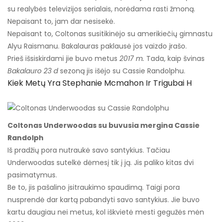
su realybės televizijos serialais, norėdama rasti žmoną.
Nepaisant to, jam dar nesisekė.
Nepaisant to, Coltonas susitikinėjo su amerikiečių gimnastu
Alyu Raismanu. Bakalauras paklausė jos vaizdo įrašo.
Prieš išsiskirdami jie buvo metus
2017 m.
Tada, kaip švinas
Bakalauro 23 d
sezoną jis išėjo su Cassie Randolphu.
Kiek Metų Yra Stephanie Mcmahon Ir Trigubai H
Coltonas Underwoodas su buvusia mergina Cassie
Randolph
Iš pradžių pora nutraukė savo santykius. Tačiau
Underwoodas sutelkė dėmesį tik į ją. Jis paliko kitas dvi
pasimatymus.
Be to, jis pašalino įsitraukimo spaudimą. Taigi pora
nusprendė dar kartą pabandyti savo santykius. Jie buvo
kartu daugiau nei metus, kol iškvietė mesti gegužės mėn