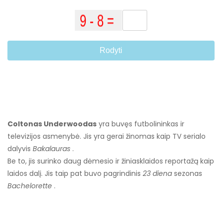
Rodyti
Coltonas Underwoodas
yra buvęs futbolininkas ir
televizijos asmenybė. Jis yra gerai žinomas kaip TV serialo
dalyvis
Bakalauras
.
Be to, jis surinko daug dėmesio ir žiniasklaidos reportažą kaip
laidos dalį. Jis taip pat buvo pagrindinis
23 diena
sezonas
Bachelorette
.