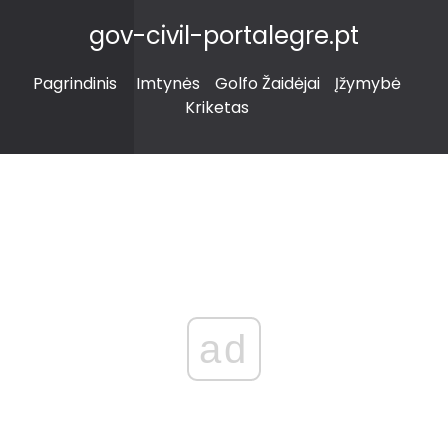
gov-civil-portalegre.pt
Pagrindinis
Imtynės
Golfo Žaidėjai
Įžymybė
Kriketas
ad