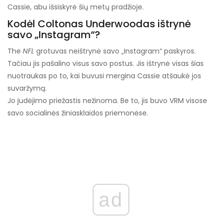
Cassie, abu išsiskyrė šių metų pradžioje.
Kodėl Coltonas Underwoodas ištrynė
savo „Instagram“?
The
NFL
grotuvas neištrynė savo „Instagram“ paskyros.
Tačiau jis pašalino visus savo postus. Jis ištrynė visas šias
nuotraukas po to, kai buvusi mergina Cassie atšaukė jos
suvaržymą.
Jo judėjimo priežastis nežinoma. Be to, jis buvo VRM visose
savo socialinės žiniasklaidos priemonėse.
ad