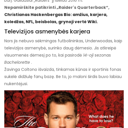
būrį. Galiausiai „Raiders“ jį išleido
2016 m.
Nepamirškite patikrinti „Raider's Quarterback“,
Christianas Hackenbergas Bio: amžius, karjera,
koledžas, NFL, beisbolas, grynoji vertė Wiki.
Televizijos asmenybės karjera
Nors jis nebuvo sėkmingas futbolininkas, Underwoodas, kaip
televizijos asmenybė, surinko daug dėmesio. Jis atkreipė
visuomenės dėmesį po to, kai pasirodė
14-oji
sezonas
Bachelorette
.
Žavinga Coltono išvaizda, tinkamas kūnas ir sportinis fonas
sukėlė didžiulę fanų bazę. Be to, jo maloni širdis buvo labiau
nukentėjusi.