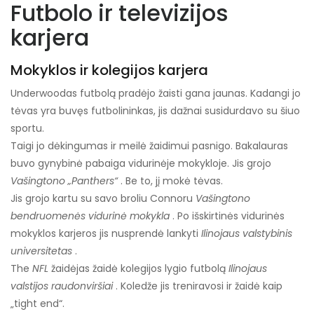
Futbolo ir televizijos
karjera
Mokyklos ir kolegijos karjera
Underwoodas futbolą pradėjo žaisti gana jaunas. Kadangi jo
tėvas yra buvęs futbolininkas, jis dažnai susidurdavo su šiuo
sportu.
Taigi jo dėkingumas ir meilė žaidimui pasnigo. Bakalauras
buvo gynybinė pabaiga vidurinėje mokykloje. Jis grojo
Vašingtono „Panthers“
. Be to, jį mokė tėvas.
Jis grojo kartu su savo broliu Connoru
Vašingtono
bendruomenės vidurinė mokykla
. Po išskirtinės vidurinės
mokyklos karjeros jis nusprendė lankyti
Ilinojaus valstybinis
universitetas
.
The
NFL
žaidėjas žaidė kolegijos lygio futbolą
Ilinojaus
valstijos raudonviršiai
. Koledže jis treniravosi ir žaidė kaip
„tight end“.