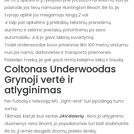
pasirodė jos tėvų namuose Huntington Beach. Be to, jis
tvyrojo aplink jos miegamojo langą
2 val
.
Ji taip pat apkaltino jį priekabių tekstinių pranešimų
siuntimu ir sekimo prietaisų pritvirtinimu po savo
automobiliu. Ji iš jo gavo laikiną suvaržymą.
Todėl Underwoodas buvo priverstas likti
100
metrų atstumu
nuo jos namo, darbovietės ir transporto priemonės.
Pažeidęs tvarką, jis gali gauti rimtą kalėjimo laiką ir baudą.
Coltonas Underwoodas
Grynoji vertė ir
atlyginimas
Per futbolą ir televiziją
NFL
„tight-end“ turi įspūdingą turto
sumą.
Tikimasi, kad jis bus vertas
JAV dolerių
. Nors jo atlyginimo
duomenys nėra žinomi, jo populiarumas turi būti stulbinantis.
Be to, jį remia daugelis žinomų prekės ženklų.