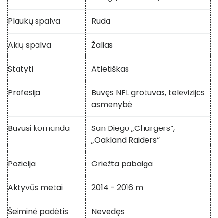
Plaukų spalva
Ruda
Akių spalva
Žalias
Statyti
Atletiškas
Profesija
Buvęs NFL grotuvas, televizijos
asmenybė
Buvusi komanda
San Diego „Chargers“,
„Oakland Raiders“
Pozicija
Griežta pabaiga
Aktyvūs metai
2014 - 2016 m
Šeiminė padėtis
Nevedęs