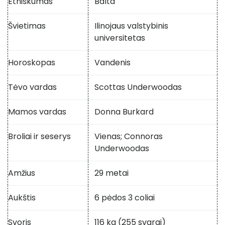
Etniškumas
Balta
Švietimas
Ilinojaus valstybinis
universitetas
Horoskopas
Vandenis
Tėvo vardas
Scottas Underwoodas
Mamos vardas
Donna Burkard
Broliai ir seserys
Vienas; Connoras
Underwoodas
Amžius
29 metai
Aukštis
6 pėdos 3 coliai
Svoris
116 kg (255 svarai)