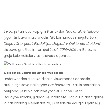
Be to, jis tarnavo kaip griežtas tikslas
Nacionalinė futbolo
lyga
. Jis buvo majoro dalis
NFL
komandos mėgsta
San
Diego „Chargers“, Filadelfijos „Eagles“ ir Ouklando „Raiders“
.
Jis buvo griežtas ir trumpai žaidė
2014–2016 m.
Be to, jis
grojo kaip neišdarytas laisvasis agentas.
Coltonas Scottas Underwoodas
Underwoodas sulaukė didelio visuomenės dėmesio,
atskleidęs savo nekaltybę
Bachelorette
. Kai jis pasidalino
naujiena, jis buvo pasimatyme su Becca Kufrin.
Daugybė žmonių jį apgaulė internete. Tačiau jo data gerbė
jo pasirinkimą. Nepaisant to, jis atskleidė daugiau gerbėjų.