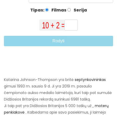
Tipas:
Filmas
Serija
Rodyti
Katarina Johnson-Thompson yra britė
septynkovininkas
gimusi 1993 m. sausio 9 d. Ji yra 2019 m. pasaulio
čempionato aukso medalio laimėtoja, kuri taip pat sumušė
Didžiosios Britanijos rekordą surinkusi 6981 tašką.
Ji taip pat yra Didžiosios Britanijos 5 000 taškų už „
moterų
penkiakovė
. Kalbėdama apie savo pasiekimus, ji laimėjo