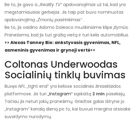
Be to, jis gavo a
„Reality TV“ apdovanojimas
už tai, kad yra
mėgstamiausias gerbėjas. Jis taip pat buvo nominuotas
apdovanojimą „Žmonių pasirinkimas“
.
Be to, jis vaidino Adomo Doleaco muzikiniame klipe
Įžymūs.
Pranešama, kad jis turi gražią vietą ir turi kelis automobilius.
>> Alexas Tanney Bio: ankstyvasis gyvenimas, NFL,
asmeninis gyvenimas ir grynoji vertė<<
Coltonas Underwoodas
Socialinių tinklų buvimas
Buvęs
NFL
„tight end“ yra keliose socialinės žiniasklaidos
platformose. Jis turi
„Instagram“
sąskaitą
2 mln
pasekėjų.
Tačiau jis neturi jokių pranešimų. Griežtas galas ištrynė jo
„Instagram“ kanalą dieną po to, kai buvusi mergina atsisakė
suvaržymo nurodymų.