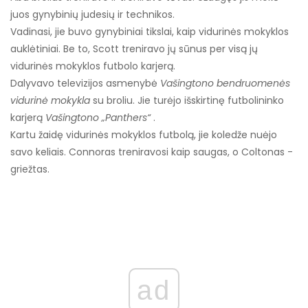
juos gynybinių judesių ir technikos.
Vadinasi, jie buvo gynybiniai tikslai, kaip vidurinės mokyklos
auklėtiniai. Be to, Scott treniravo jų sūnus per visą jų
vidurinės mokyklos futbolo karjerą.
Dalyvavo televizijos asmenybė
Vašingtono bendruomenės
vidurinė mokykla
su broliu. Jie turėjo išskirtinę futbolininko
karjerą
Vašingtono „Panthers“
.
Kartu žaidę vidurinės mokyklos futbolą, jie koledže nuėjo
savo keliais. Connoras treniravosi kaip saugas, o Coltonas -
griežtas.
ad