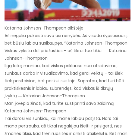
Katarina Johnson-Thompson aikštėje
Aš negaliu pakeisti savo asmenybės. Aš visada šypsosiuosi,
bet būsiu labiau susikaupęs. “Katarina Johnson-Thompson
Viskas vyksta dėl priežasties - aš tikrai tuo tikiu. ― Katarina
Johnson-Thompson
Ilgą laiką maniau, kad viskas priklauso nuo atsidavimo,
sunkaus darbo ir vizualizavimo, kad gerai veiktų - tai šiek
tiek pasiteisino, bet paskui sustojo. Supratau, kad turi būti
praktiškesnis ir labiau subrendęs, kad viskas iš tikrųjų
įvyktų.― Katarina Johnson-Thompson
Man įkvepia žinoti, kad turite sustiprinti savo žaidimą.―
Katarina Johnson-Thompson
Tai darosi vis sunkiau, kai mane labiau pažįsta. Nors tai
mano pertrauka, aš tikrai negalėjau išeiti ir prisigerti, nes
žmonės tikisi, kad treniruositės ir anksti atsikelsite. Bet man