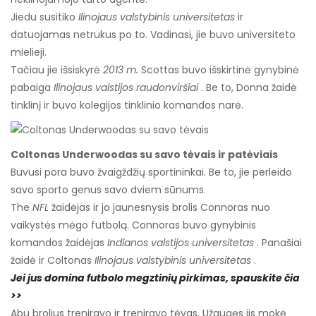
Jiedu susitiko
Ilinojaus valstybinis universitetas
ir
datuojamas netrukus po to. Vadinasi, jie buvo universiteto
mielieji.
Tačiau jie išsiskyrė
2013 m.
Scottas buvo išskirtinė gynybinė
pabaiga
Ilinojaus valstijos raudonviršiai
. Be to, Donna žaidė
tinklinį ir buvo kolegijos tinklinio komandos narė.
Coltonas Underwoodas su savo tėvais ir patėviais
Buvusi pora buvo žvaigždžių sportininkai. Be to, jie perleido
savo sporto genus savo dviem sūnums.
The
NFL
žaidėjas ir jo jaunesnysis brolis Connoras nuo
vaikystės mėgo futbolą. Connoras buvo gynybinis
komandos žaidėjas
Indianos valstijos universitetas
. Panašiai
žaidė ir Coltonas
Ilinojaus valstybinis universitetas
.
Jei jus domina futbolo megztinių pirkimas, spauskite čia
>>
Abu brolius treniravo ir treniravo tėvas. Užaugęs jis mokė