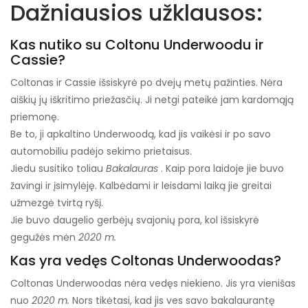
Dažniausios užklausos:
Kas nutiko su Coltonu Underwoodu ir
Cassie?
Coltonas ir Cassie išsiskyrė po dvejų metų pažinties. Nėra
aiškių jų iškritimo priežasčių. Ji netgi pateikė jam kardomąją
priemonę.
Be to, ji apkaltino Underwoodą, kad jis vaikėsi ir po savo
automobiliu padėjo sekimo prietaisus.
Jiedu susitiko toliau
Bakalauras
. Kaip pora laidoje jie buvo
žavingi ir įsimylėję. Kalbėdami ir leisdami laiką jie greitai
užmezgė tvirtą ryšį.
Jie buvo daugelio gerbėjų svajonių pora, kol išsiskyrė
gegužės mėn
2020 m.
Kas yra vedęs Coltonas Underwoodas?
Coltonas Underwoodas nėra vedęs niekieno. Jis yra vienišas
nuo
2020 m.
Nors tikėtasi, kad jis ves savo bakalaurantę