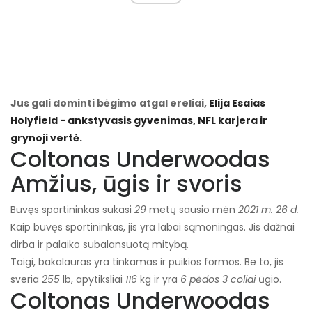
Jus gali dominti bėgimo atgal ereliai,
Elija Esaias
Holyfield - ankstyvasis gyvenimas, NFL karjera ir
grynoji vertė.
Coltonas Underwoodas
Amžius, ūgis ir svoris
Buvęs sportininkas sukasi
29
metų sausio mėn
2021 m. 26 d.
Kaip buvęs sportininkas, jis yra labai sąmoningas. Jis dažnai
dirba ir palaiko subalansuotą mitybą.
Taigi, bakalauras yra tinkamas ir puikios formos. Be to, jis
sveria
255
lb, apytiksliai
116
kg ir yra
6 pėdos 3 coliai
ūgio.
Coltonas Underwoodas