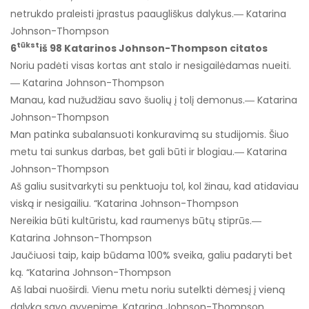
netrukdo praleisti įprastus paaugliškus dalykus.― Katarina
Johnson-Thompson
tūkst
6
iš 98 Katarinos Johnson-Thompson citatos
Noriu padėti visas kortas ant stalo ir nesigailėdamas nueiti.
― Katarina Johnson-Thompson
Manau, kad nužudžiau savo šuolių į tolį demonus.― Katarina
Johnson-Thompson
Man patinka subalansuoti konkuravimą su studijomis. Šiuo
metu tai sunkus darbas, bet gali būti ir blogiau.― Katarina
Johnson-Thompson
Aš galiu susitvarkyti su penktuoju tol, kol žinau, kad atidaviau
viską ir nesigailiu. “Katarina Johnson-Thompson
Nereikia būti kultūristu, kad raumenys būtų stiprūs.―
Katarina Johnson-Thompson
Jaučiuosi taip, kaip būdama 100% sveika, galiu padaryti bet
ką. “Katarina Johnson-Thompson
Aš labai nuoširdi. Vienu metu noriu sutelkti dėmesį į vieną
dalyką savo gyvenime. Katarina Johnson-Thompson