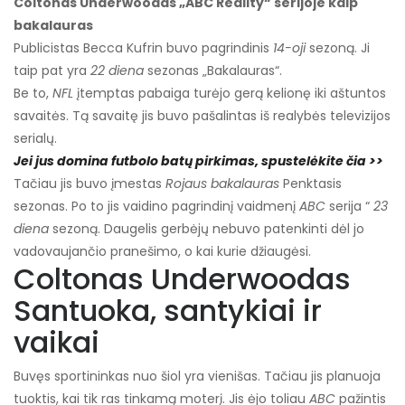
Coltonas Underwoodas „ABC Reality“ serijoje kaip
bakalauras
Publicistas Becca Kufrin buvo pagrindinis
14-oji
sezoną. Ji
taip pat yra
22 diena
sezonas „Bakalauras“.
Be to,
NFL
įtemptas pabaiga turėjo gerą kelionę iki aštuntos
savaitės. Tą savaitę jis buvo pašalintas iš realybės televizijos
serialų.
Jei jus domina futbolo batų pirkimas, spustelėkite čia >>
Tačiau jis buvo įmestas
Rojaus bakalauras
Penktasis
sezonas. Po to jis vaidino pagrindinį vaidmenį
ABC
serija “
23
diena
sezoną. Daugelis gerbėjų nebuvo patenkinti dėl jo
vadovaujančio pranešimo, o kai kurie džiaugėsi.
Coltonas Underwoodas
Santuoka, santykiai ir
vaikai
Buvęs sportininkas nuo šiol yra vienišas. Tačiau jis planuoja
tuoktis, kai tik ras tinkamą moterį. Jis ėjo toliau
ABC
pažintis