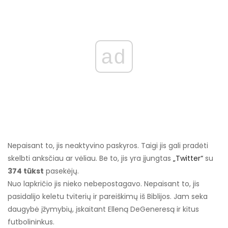
ad
Nepaisant to, jis neaktyvino paskyros. Taigi jis gali pradėti
skelbti anksčiau ar vėliau. Be to, jis yra įjungtas
„Twitter“
su
374 tūkst
pasekėjų.
Nuo lapkričio jis nieko nebepostagavo. Nepaisant to, jis
pasidalijo keletu tviterių ir pareiškimų iš Biblijos. Jam seka
daugybė įžymybių, įskaitant Elleną DeGeneresą ir kitus
futbolininkus.