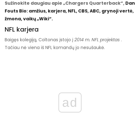
Sužinokite daugiau apie „Chargers Quarterback“,
Dan
Fouts Bio: amžius, karjera, NFL, CBS, ABC, grynoji vertė,
žmona, vaikų „Wiki“.
NFL karjera
Baigęs kolegiją, Coltonas įstojo į
2014 m. NFL projektas
.
Tačiau nė viena iš NFL komandų jo nesušaukė.
ad