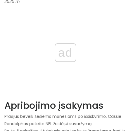
2020 m.
ad
Apribojimo įsakymas
Praėjus beveik šešiems mėnesiams po išsiskyrimo, Cassie
Randolphas pateikė NFL žaidėjui suvaržymą.
Be to, ji apkaltino jį tykojusia prie jos buto.
Pranešama, kad jis