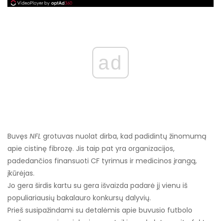
ad
Buvęs
NFL
grotuvas nuolat dirba, kad padidintų žinomumą
apie cistinę fibrozę. Jis taip pat yra organizacijos,
padedančios finansuoti CF tyrimus ir medicinos įrangą,
įkūrėjas.
Jo gera širdis kartu su gera išvaizda padarė jį vienu iš
populiariausių bakalauro konkursų dalyvių.
Prieš susipažindami su detalėmis apie buvusio futbolo