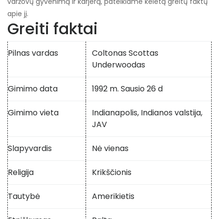
varžovų gyvenimą ir karjerą, pateikiame keletą greitų faktų
apie jį.
Greiti faktai
Pilnas vardas
Coltonas Scottas
Underwoodas
Gimimo data
1992 m. Sausio 26 d
Gimimo vieta
Indianapolis, Indianos valstija,
JAV
Slapyvardis
Nė vienas
Religija
Krikščionis
Tautybė
Amerikietis