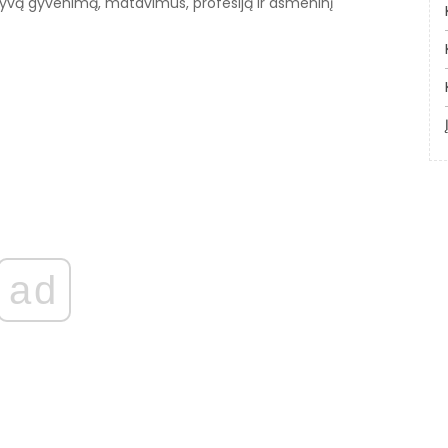
styvą gyvenimą, matavimus, profesiją ir asmeninį
ad