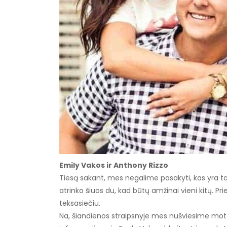
Emily Vakos ir Anthony Rizzo
Tiesą sakant, mes negalime pasakyti, kas yra tas
atrinko šiuos du, kad būtų amžinai vieni kitų. Prie
teksasiečiu.
Na, šiandienos straipsnyje mes nušviesime mote