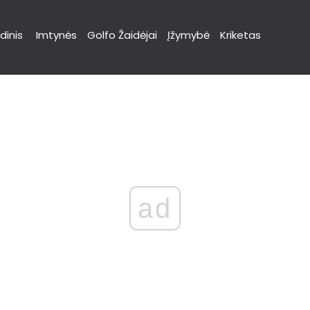
dinis
Imtynės
Golfo Žaidėjai
Įžymybė
Kriketas
ad