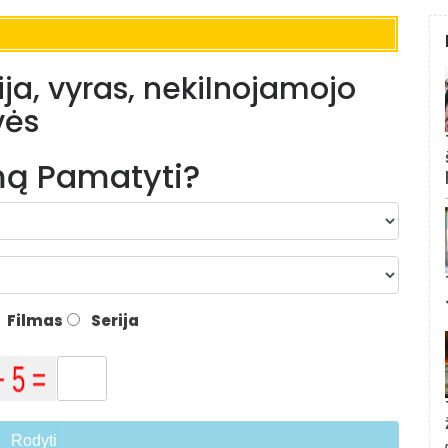
ija, vyras, nekilnojamojo
vės
lmą Pamatyti?
Filmas
Serija
Rodyti