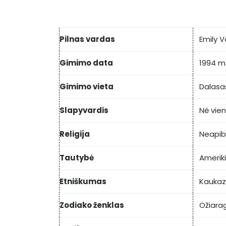
Pilnas vardas
Emily 
Gimimo data
1994 m.
Gimimo vieta
Dalasa
Slapyvardis
Nė vie
Religija
Neapib
Tautybė
Ameriki
Etniškumas
Kaukaz
Zodiako ženklas
Ožiarag