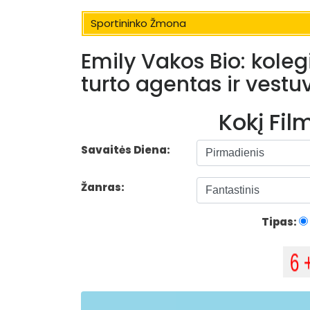
Sportininko Žmona
Emily Vakos Bio: koleg
turto agentas ir vestu
Kokį Fi
Savaitės Diena:
Žanras:
Tipas: