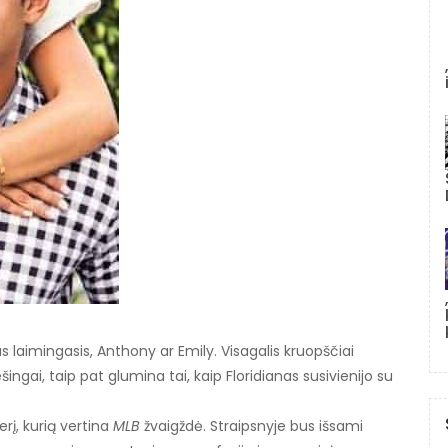
 laimingasis, Anthony ar Emily. Visagalis kruopščiai
šingai, taip pat glumina tai, kaip Floridianas susivienijo su
rį, kurią vertina
MLB
žvaigždė. Straipsnyje bus išsami