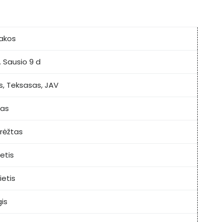
Vakos
 Sausio 9 d
s, Teksasas, JAV
nas
rėžtas
etis
ietis
is