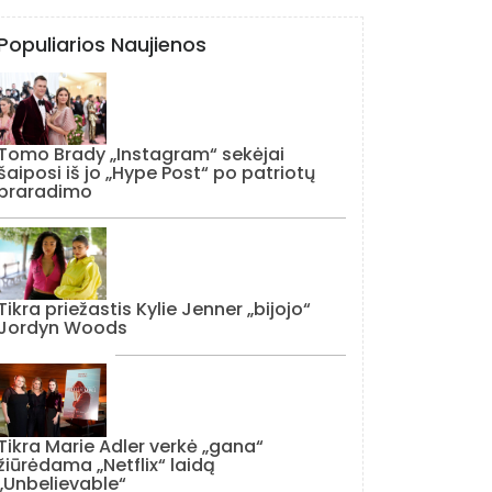
Populiarios Naujienos
Tomo Brady „Instagram“ sekėjai
šaiposi iš jo „Hype Post“ po patriotų
praradimo
Tikra priežastis Kylie Jenner „bijojo“
Jordyn Woods
Tikra Marie Adler verkė „gana“
žiūrėdama „Netflix“ laidą
„Unbelievable“