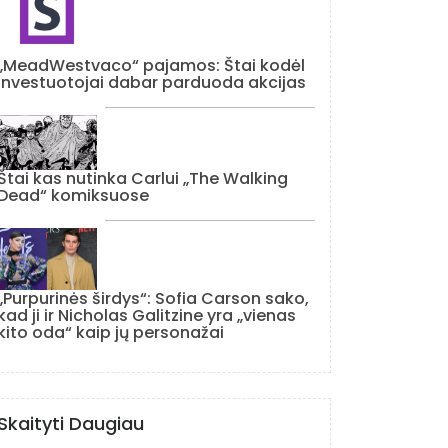
„MeadWestvaco“ pajamos: Štai kodėl
investuotojai dabar parduoda akcijas
Štai kas nutinka Carlui „The Walking
Dead“ komiksuose
„Purpurinės širdys“: Sofia Carson sako,
kad ji ir Nicholas Galitzine yra „vienas
kito oda“ kaip jų personažai
Skaityti Daugiau