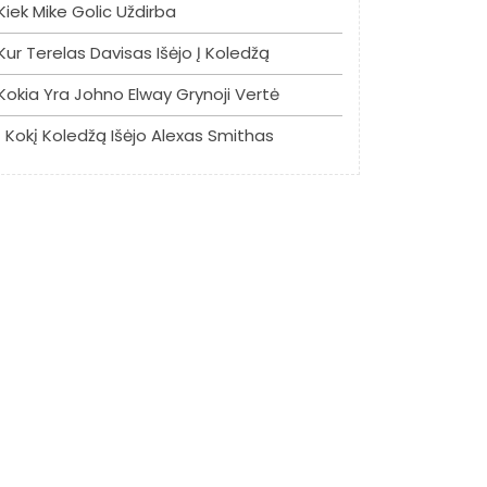
Kiek Mike Golic Uždirba
Kur Terelas Davisas Išėjo Į Koledžą
Kokia Yra Johno Elway Grynoji Vertė
Į Kokį Koledžą Išėjo Alexas Smithas