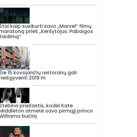
Štai kaip susikurti savo „Marvel“ filmų
maratoną prieš „Keršytojus: Pabaigos
žaidimą“
Šie 15 kovojančių restoranų gali
neišgyventi 2019 m
Stebina priežastis, kodėl Kate
Middleton atmetė savo pirmąjį princo
Williamo bučinį