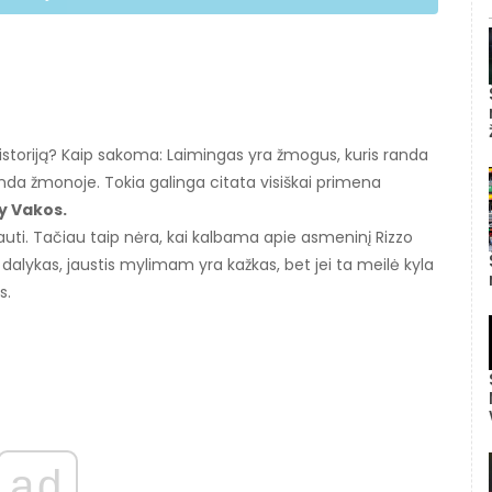
istoriją? Kaip sakoma: Laimingas yra žmogus, kuris randa
anda žmonoje. Tokia galinga citata visiškai primena
y Vakos.
auti. Tačiau taip nėra, kai kalbama apie asmeninį Rizzo
alykas, jaustis mylimam yra kažkas, bet jei ta meilė kyla
s.
ad