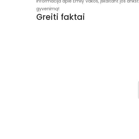
informacija apie Emily Vakos, įskaitant jos ank
gyvenimą!
Greiti faktai