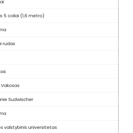
ai
 5 coliai (1,6 metro)
oma
i rudas
kas
 Vakosas
nie Sudwischer
oma
s valstybinis universitetas