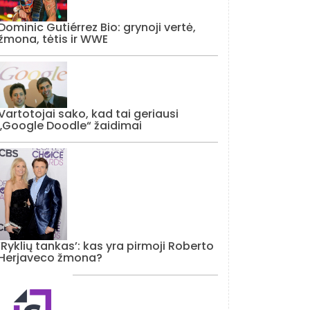
Dominic Gutiérrez Bio: grynoji vertė,
žmona, tėtis ir WWE
Vartotojai sako, kad tai geriausi
„Google Doodle“ žaidimai
‘Ryklių tankas’: kas yra pirmoji Roberto
Herjaveco žmona?