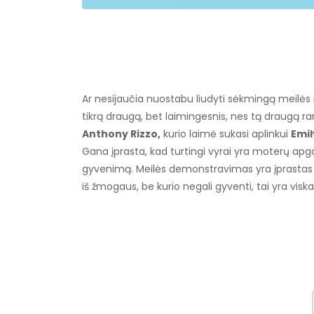
Ar nesijaučia nuostabu liudyti sėkmingą meilės 
tikrą draugą, bet laimingesnis, nes tą draugą r
Anthony Rizzo,
kurio laimė sukasi aplinkui
Emil
Gana įprasta, kad turtingi vyrai yra moterų apg
gyvenimą. Meilės demonstravimas yra įprastas d
iš žmogaus, be kurio negali gyventi, tai yra viska