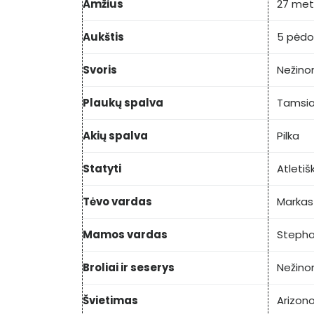
Amžius
27 met
Aukštis
5 pėdos
Svoris
Nežin
Plaukų spalva
Tamsia
Akių spalva
Pilka
Statyti
Atletiš
Tėvo vardas
Markas
Mamos vardas
Stepha
Broliai ir seserys
Nežin
Švietimas
Arizono