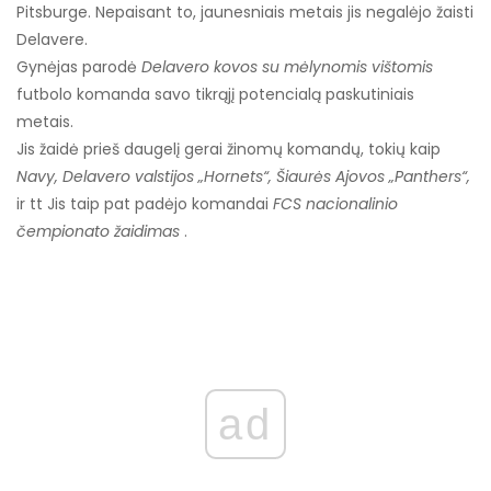
Pitsburge. Nepaisant to, jaunesniais metais jis negalėjo žaisti
Delavere.
Gynėjas parodė
Delavero kovos su mėlynomis vištomis
futbolo komanda savo tikrąjį potencialą paskutiniais
metais.
Jis žaidė prieš daugelį gerai žinomų komandų, tokių kaip
Navy, Delavero valstijos „Hornets“, Šiaurės Ajovos „Panthers“,
ir tt Jis taip pat padėjo komandai
FCS nacionalinio
čempionato žaidimas
.
ad