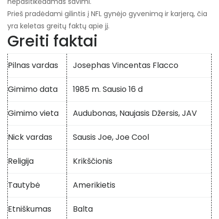
nepasitikėdamas savimi.
Prieš pradėdami gilintis į NFL gynėjo gyvenimą ir karjerą, čia
yra keletas greitų faktų apie jį.
Greiti faktai
Pilnas vardas
Josephas Vincentas Flacco
Gimimo data
1985 m. Sausio 16 d
Gimimo vieta
Audubonas, Naujasis Džersis, JAV
Nick vardas
Sausis Joe, Joe Cool
Religija
Krikščionis
Tautybė
Amerikietis
Etniškumas
Balta