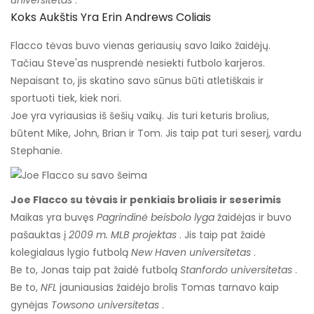
universitetas
.
Koks Aukštis Yra Erin Andrews Coliais
Flacco tėvas buvo vienas geriausių savo laiko žaidėjų.
Tačiau Steve'as nusprendė nesiekti futbolo karjeros.
Nepaisant to, jis skatino savo sūnus būti atletiškais ir
sportuoti tiek, kiek nori.
Joe yra vyriausias iš šešių vaikų. Jis turi keturis brolius,
būtent Mike, John, Brian ir Tom. Jis taip pat turi seserį, vardu
Stephanie.
Joe Flacco su tėvais ir penkiais broliais ir seserimis
Maikas yra buvęs
Pagrindinė beisbolo lyga
žaidėjas ir buvo
pašauktas į
2009 m. MLB projektas
. Jis taip pat žaidė
kolegialaus lygio futbolą
New Haven universitetas
.
Be to, Jonas taip pat žaidė futbolą
Stanfordo universitetas
.
Be to,
NFL
jauniausias žaidėjo brolis Tomas tarnavo kaip
gynėjas
Towsono universitetas
.