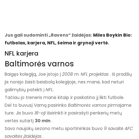
Jus gali sudominti „Ravens“ žaidėjas:
Miles Boykin Bio:
futbolas, karjera, NFL, šeima ir grynoji vertė.
NFL karjera
Baltimorės varnos
Baigęs kolegiją, Joe įstojo į
2008 m. NFL projektas
. Iš pradžių
jis norėjo žaisti beisbolą kolegijoje, nes manė, kad neturi
galimybių patekti į
NFL.
Tačiau jo treneris manė kitaip ir paskatino jį likti futbole.
Dėl to buvusį Varną pasirinko
Baltimorės varnos
pirmajame
ture. Jis buvo
18-oji
išsirinkti ir pasirašyti penkerių metų
vertės sutartį
30 mln
.
Savo naujokų sezono metu sportininkas buvo
9 savaitė AFC
savaitės įžaidėjas
.