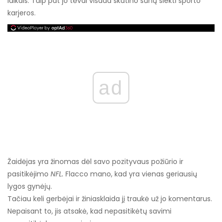
laikais. Taip pat jo tėvai visada skatino sūnų siekti sporto
karjeros.
ad
Žaidėjas yra žinomas dėl savo pozityvaus požiūrio ir
pasitikėjimo
NFL.
Flacco mano, kad yra vienas geriausių
lygos gynėjų.
Tačiau keli gerbėjai ir žiniasklaida jį traukė už jo komentarus.
Nepaisant to, jis atsakė, kad nepasitikėtų savimi