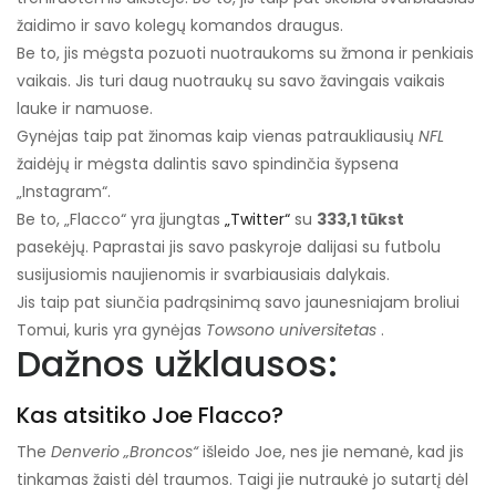
žaidimo ir savo kolegų komandos draugus.
Be to, jis mėgsta pozuoti nuotraukoms su žmona ir penkiais
vaikais. Jis turi daug nuotraukų su savo žavingais vaikais
lauke ir namuose.
Gynėjas taip pat žinomas kaip vienas patraukliausių
NFL
žaidėjų ir mėgsta dalintis savo spindinčia šypsena
„Instagram“.
Be to, „Flacco“ yra įjungtas
„Twitter“
su
333,1 tūkst
pasekėjų. Paprastai jis savo paskyroje dalijasi su futbolu
susijusiomis naujienomis ir svarbiausiais dalykais.
Jis taip pat siunčia padrąsinimą savo jaunesniajam broliui
Tomui, kuris yra gynėjas
Towsono universitetas
.
Dažnos užklausos:
Kas atsitiko Joe Flacco?
The
Denverio „Broncos“
išleido Joe, nes jie nemanė, kad jis
tinkamas žaisti dėl traumos. Taigi jie nutraukė jo sutartį dėl