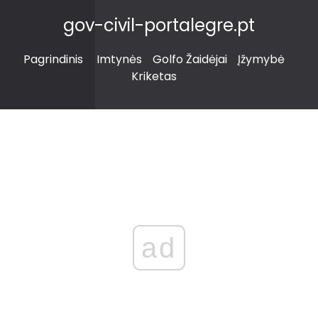
gov-civil-portalegre.pt
Pagrindinis
Imtynės
Golfo Žaidėjai
Įžymybė
Kriketas
ad