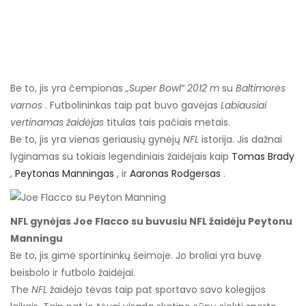
Be to, jis yra čempionas
„Super Bowl“ 2012 m
su
Baltimorės
varnos
. Futbolininkas taip pat buvo gavėjas
Labiausiai
vertinamas žaidėjas
titulas tais pačiais metais.
Be to, jis yra vienas geriausių gynėjų
NFL
istorija. Jis dažnai
lyginamas su tokiais legendiniais žaidėjais kaip
Tomas Brady
,
Peytonas Manningas
, ir
Aaronas Rodgersas
.
NFL gynėjas Joe Flacco su buvusiu NFL žaidėju Peytonu
Manningu
Be to, jis gimė sportininkų šeimoje. Jo broliai yra buvę
beisbolo ir futbolo žaidėjai.
The
NFL
žaidėjo tėvas taip pat sportavo savo kolegijos