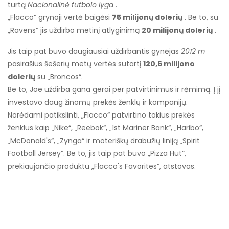
turtą
Nacionalinė futbolo lyga
.
„Flacco“ grynoji vertė baigėsi
75 milijonų dolerių
. Be to, su
„Ravens“ jis uždirbo metinį atlyginimą
20 milijonų dolerių
.
Jis taip pat buvo daugiausiai uždirbantis gynėjas
2012 m
pasirašius šešerių metų vertės sutartį
120,6 milijono
dolerių
su „Broncos“
.
Be to, Joe uždirba gana gerai per patvirtinimus ir rėmimą. Į jį
investavo daug žinomų prekės ženklų ir kompanijų.
Norėdami patikslinti, „Flacco“ patvirtino tokius prekės
ženklus kaip „Nike“, „Reebok“, „1st Mariner Bank“, „Haribo“,
„McDonald's“, „Zynga“ ir moteriškų drabužių liniją „Spirit
Football Jersey“. Be to, jis taip pat buvo „Pizza Hut“,
prekiaujančio produktu „Flacco's Favorites“, atstovas.