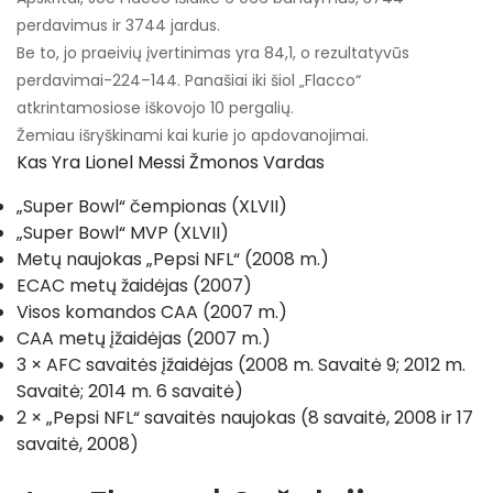
perdavimus ir 3744 jardus.
Be to, jo praeivių įvertinimas yra 84,1, o rezultatyvūs
perdavimai-224–144. Panašiai iki šiol „Flacco“
atkrintamosiose iškovojo 10 pergalių.
Žemiau išryškinami kai kurie jo apdovanojimai.
Kas Yra Lionel Messi Žmonos Vardas
„Super Bowl“ čempionas (XLVII)
„Super Bowl“ MVP (XLVII)
Metų naujokas „Pepsi NFL“ (2008 m.)
ECAC metų žaidėjas (2007)
Visos komandos CAA (2007 m.)
CAA metų įžaidėjas (2007 m.)
3 × AFC savaitės įžaidėjas (2008 m. Savaitė 9; 2012 m.
Savaitė; 2014 m. 6 savaitė)
2 × „Pepsi NFL“ savaitės naujokas (8 savaitė, 2008 ir 17
savaitė, 2008)