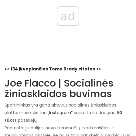
ad
>>
134 Įkvepiančios Tomo Brady citatos
<<
Joe Flacco | Socialinės
žiniasklaidos buvimas
Sportininkas yra gana aktyvus socialinės žiniasklaidos
platformose. Jis turi
„Instagram“
sąskaita su daugiau
93
tūkst
pasekėjų.
Paprastai jis dalijasi savo treniruočių tvarkaraščiais ir
treniruotėmis aikštėje. Be to, jis taip pat skelbia svarbiausius