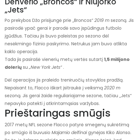
Denverio „Broncos“ ir Niujorko
„Jets“
Po prekybos Džo prisijungė prie „Broncos“
2019 m
sezoną. Jis
pasirodė ypač gerai ir parodė savo įspūdingus futbolo
įgūdžius. Tačiau jis buvo paleistas po sezono dėl
nesėkmingo fizinio paskyrimo. Netrukus jam buvo atlikta
kaklo operacija.
Tada jis pasirašė vienerių metų vertės sutartį
1,5 milijono
dolerių
su
„New York Jets“
.
Dėl operacijos jis praleido treniruočių stovyklos pradžią.
Nepaisant to, Flacco iškart įsitraukė į veiksmą
2020 m
sezoną. Jis gerai žaidė reguliariajame sezone, tačiau „Jets“
nepavyko patekti į atkrintamąsias varžybas.
Prieštaringas smūgis
2017 metų NFL sezone Flacco patyrė smegenų sukrėtimą
po smūgio iš buvusio
Majamio delfinai
gynėjas Kiko Alonso.