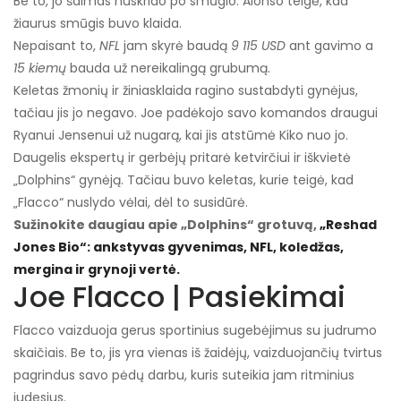
Be to, jo šalmas nuskrido po smūgio. Alonso teigė, kad
žiaurus smūgis buvo klaida.
Nepaisant to,
NFL
jam skyrė baudą
9 115 USD
ant gavimo a
15 kiemų
bauda už nereikalingą grubumą.
Keletas žmonių ir žiniasklaida ragino sustabdyti gynėjus,
tačiau jis jo negavo. Joe padėkojo savo komandos draugui
Ryanui Jensenui už nugarą, kai jis atstūmė Kiko nuo jo.
Daugelis ekspertų ir gerbėjų pritarė ketvirčiui ir iškvietė
„Dolphins“ gynėją. Tačiau buvo keletas, kurie teigė, kad
„Flacco“ nuslydo vėlai, dėl to susidūrė.
Sužinokite daugiau apie „Dolphins“ grotuvą,
„Reshad
Jones Bio“: ankstyvas gyvenimas, NFL, koledžas,
mergina ir grynoji vertė.
Joe Flacco | Pasiekimai
Flacco vaizduoja gerus sportinius sugebėjimus su judrumo
skaičiais. Be to, jis yra vienas iš žaidėjų, vaizduojančių tvirtus
pagrindus savo pėdų darbu, kuris suteikia jam ritminius
judesius.