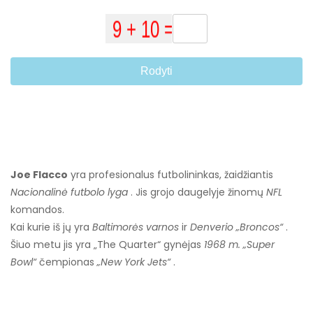
Rodyti
Joe Flacco
yra profesionalus futbolininkas, žaidžiantis
Nacionalinė futbolo lyga
. Jis grojo daugelyje žinomų
NFL
komandos.
Kai kurie iš jų yra
Baltimorės varnos
ir
Denverio „Broncos“
.
Šiuo metu jis yra „The Quarter“ gynėjas
1968 m. „Super
Bowl“
čempionas
„New York Jets“
.