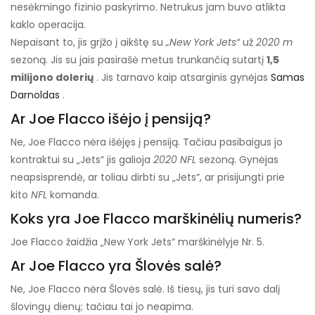
nesėkmingo fizinio paskyrimo. Netrukus jam buvo atlikta
kaklo operacija.
Nepaisant to, jis grįžo į aikštę su
„New York Jets“
už
2020 m
sezoną. Jis su jais pasirašė metus trunkančią sutartį
1,5
milijono dolerių
. Jis tarnavo kaip atsarginis gynėjas
Samas
Darnoldas
.
Ar Joe Flacco išėjo į pensiją?
Ne, Joe Flacco nėra išėjęs į pensiją. Tačiau pasibaigus jo
kontraktui su „Jets“ jis galioja
2020 NFL
sezoną. Gynėjas
neapsisprendė, ar toliau dirbti su „Jets“, ar prisijungti prie
kito
NFL
komanda.
Koks yra Joe Flacco marškinėlių numeris?
Joe Flacco žaidžia „New York Jets“ marškinėlyje Nr. 5.
Ar Joe Flacco yra Šlovės salė?
Ne, Joe Flacco nėra Šlovės salė. Iš tiesų, jis turi savo dalį
šlovingų dienų; tačiau tai jo neapima.