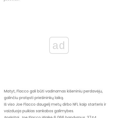
ad
Matyt, Flacco gali būti vadinamas kišeniniu perdavėju,
galinčiu pratęsti priešininkų laiką.
Iš viso Joe Flacco daugelį metų dirbo NFL kaip starteris ir
vaizduoja puikias sankabos galimybes.
Apskritai, Joe Flacco išlaikė 6 066 bandymus, 3744