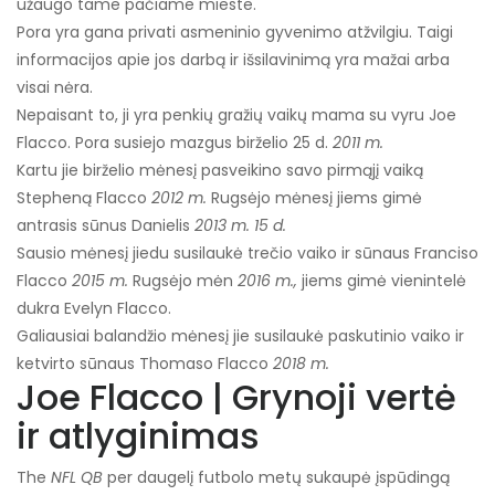
užaugo tame pačiame mieste.
Pora yra gana privati ​​asmeninio gyvenimo atžvilgiu. Taigi
informacijos apie jos darbą ir išsilavinimą yra mažai arba
visai nėra.
Nepaisant to, ji yra penkių gražių vaikų mama su vyru Joe
Flacco. Pora susiejo mazgus birželio 25 d.
2011 m.
Kartu jie birželio mėnesį pasveikino savo pirmąjį vaiką
Stepheną Flacco
2012 m.
Rugsėjo mėnesį jiems gimė
antrasis sūnus Danielis
2013 m. 15 d.
Sausio mėnesį jiedu susilaukė trečio vaiko ir sūnaus Franciso
Flacco
2015 m.
Rugsėjo mėn
2016 m.,
jiems gimė vienintelė
dukra Evelyn Flacco.
Galiausiai balandžio mėnesį jie susilaukė paskutinio vaiko ir
ketvirto sūnaus Thomaso Flacco
2018 m.
Joe Flacco | Grynoji vertė
ir atlyginimas
The
NFL QB
per daugelį futbolo metų sukaupė įspūdingą