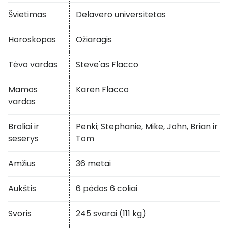
Švietimas
Delavero universitetas
Horoskopas
Ožiaragis
Tėvo vardas
Steve'as Flacco
Mamos
Karen Flacco
vardas
Broliai ir
Penki; Stephanie, Mike, John, Brian ir
seserys
Tom
Amžius
36 metai
Aukštis
6 pėdos 6 coliai
Svoris
245 svarai (111 kg)