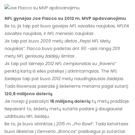
NFL gynėjas Joe Flacco su 2012 m. MVP apdovanojimu
Be to, jis taip pat buvo gavėjas
NFL savaitės naujokas, NFLPA
savaitės naujokas,
ir
NFL mėnesio naujokas
.
Jis taip pat buvo
2009 metų dietos „Pepsi NFL Metų
naujokas“.
Flacco buvo padėtas ant
90 -asis
rangą
2011
metų NFL geriausių žaidėjų šimtas
.
Jis taip pat laimėjo
2012 NFL čempionatas
su „Ravens“
penktą kartą iš eilės patekęs į atkrintamąsias. The
NFL
žaidėjas taip pat buvo
2012 metų naudingiausias žaidėjas.
Tada Ravensas pasirašė jį šešeriems metams pagal sutartį
120,6 milijono dolerių.
Jie norėjo jį pasirašyti
16 milijonų dolerių
tų metų pradžioje.
Nepaisant to, šešerių metų sutartis padarė jį daugiausiai
uždirbusiu NFL žaidėju.
Be to, jis buvo atrinktas į
2015 m. „Pro Bowl“.
Tada ketvirtasis
buvo iškeistas į
Denverio „Broncos“
pasibaigus jo sutarčiai.