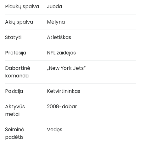
Plaukų spalva
Juoda
Akių spalva
Mėlyna
Statyti
Atletiškas
Profesija
NFL žaidėjas
Dabartinė
„New York Jets“
komanda
Pozicija
Ketvirtininkas
Aktyvūs
2008-dabar
metai
Šeiminė
Vedęs
padėtis