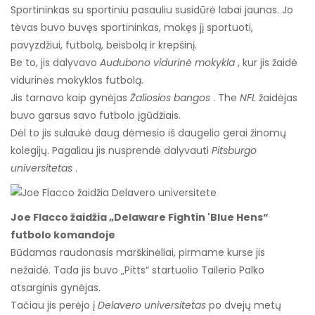
Sportininkas su sportiniu pasauliu susidūrė labai jaunas. Jo
tėvas buvo buvęs sportininkas, mokęs jį sportuoti,
pavyzdžiui, futbolą, beisbolą ir krepšinį.
Be to, jis dalyvavo
Audubono vidurinė mokykla
, kur jis žaidė
vidurinės mokyklos futbolą.
Jis tarnavo kaip gynėjas
Žaliosios bangos
. The
NFL
žaidėjas
buvo garsus savo futbolo įgūdžiais.
Dėl to jis sulaukė daug dėmesio iš daugelio gerai žinomų
kolegijų. Pagaliau jis nusprendė dalyvauti
Pitsburgo
universitetas
.
Joe Flacco žaidžia „Delaware Fightin 'Blue Hens“
futbolo komandoje
Būdamas raudonasis marškinėliai, pirmame kurse jis
nežaidė. Tada jis buvo „Pitts“ startuolio Tailerio Palko
atsarginis gynėjas.
Tačiau jis perėjo į
Delavero universitetas
po dvejų metų