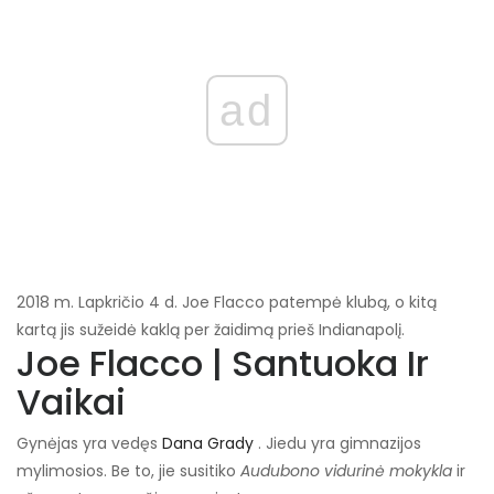
ad
2018 m. Lapkričio 4 d. Joe Flacco patempė klubą, o kitą
kartą jis sužeidė kaklą per žaidimą prieš Indianapolį.
Joe Flacco | Santuoka Ir
Vaikai
Gynėjas yra vedęs
Dana Grady
. Jiedu yra gimnazijos
mylimosios. Be to, jie susitiko
Audubono vidurinė mokykla
ir