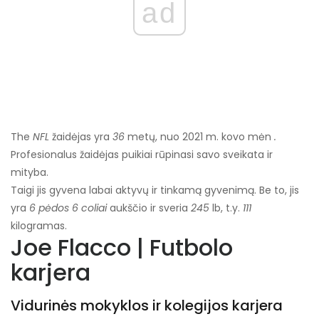
ad
The
NFL
žaidėjas yra
36
metų, nuo 2021 m. kovo mėn
.
Profesionalus žaidėjas puikiai rūpinasi savo sveikata ir
mityba.
Taigi jis gyvena labai aktyvų ir tinkamą gyvenimą. Be to, jis
yra
6 pėdos 6 coliai
aukščio ir sveria
245
lb, t.y.
111
kilogramas.
Joe Flacco | Futbolo
karjera
Vidurinės mokyklos ir kolegijos karjera