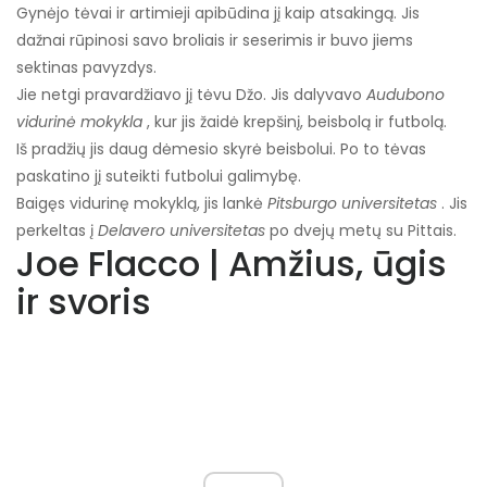
Gynėjo tėvai ir artimieji apibūdina jį kaip atsakingą. Jis
dažnai rūpinosi savo broliais ir seserimis ir buvo jiems
sektinas pavyzdys.
Jie netgi pravardžiavo jį tėvu Džo. Jis dalyvavo
Audubono
vidurinė mokykla
, kur jis žaidė krepšinį, beisbolą ir futbolą.
Iš pradžių jis daug dėmesio skyrė beisbolui. Po to tėvas
paskatino jį suteikti futbolui galimybę.
Baigęs vidurinę mokyklą, jis lankė
Pitsburgo universitetas
. Jis
perkeltas į
Delavero universitetas
po dvejų metų su Pittais.
Joe Flacco | Amžius, ūgis
ir svoris