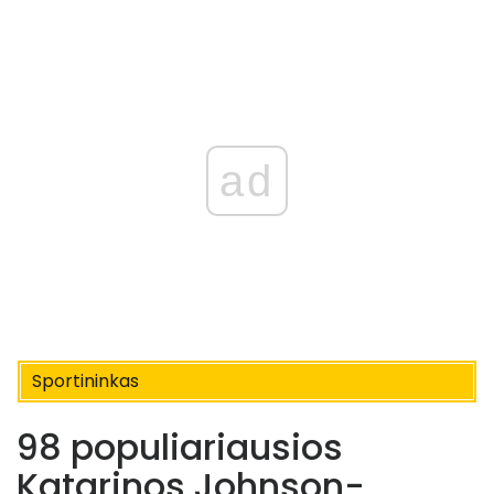
ad
Sportininkas
98 populiariausios
Katarinos Johnson-