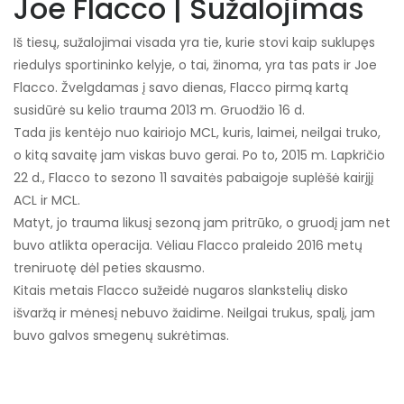
Joe Flacco | Sužalojimas
Iš tiesų, sužalojimai visada yra tie, kurie stovi kaip suklupęs
riedulys sportininko kelyje, o tai, žinoma, yra tas pats ir Joe
Flacco. Žvelgdamas į savo dienas, Flacco pirmą kartą
susidūrė su kelio trauma 2013 m. Gruodžio 16 d.
Tada jis kentėjo nuo kairiojo MCL, kuris, laimei, neilgai truko,
o kitą savaitę jam viskas buvo gerai. Po to, 2015 m. Lapkričio
22 d., Flacco to sezono 11 savaitės pabaigoje suplėšė kairįjį
ACL ir MCL.
Matyt, jo trauma likusį sezoną jam pritrūko, o gruodį jam net
buvo atlikta operacija. Vėliau Flacco praleido 2016 metų
treniruotę dėl peties skausmo.
Kitais metais Flacco sužeidė nugaros slankstelių disko
išvaržą ir mėnesį nebuvo žaidime. Neilgai trukus, spalį, jam
buvo galvos smegenų sukrėtimas.