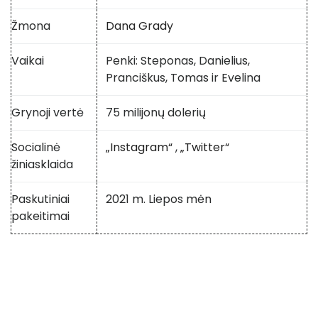
Žmona
Dana Grady
Vaikai
Penki: Steponas, Danielius,
Pranciškus, Tomas ir Evelina
Grynoji vertė
75 milijonų dolerių
Socialinė
„Instagram“
,
„Twitter“
žiniasklaida
Paskutiniai
2021 m. Liepos mėn
pakeitimai