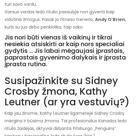
turi savo vardu.
Garsus vardas ledo ritulio pasaulyje nori gyventi kaip
vidutinis žmogus. Pasak jo fitneso trenerio,
Andy O'Brien,
kuris su juo dirbo penkiolika, taip sako.
Jis nori būti vienas iš vaikinų ir tikrai
nesiekia atsiskirti ar kaip nors specialiai
gydytis ... Jis labai mėgaujasi įprastais,
paprastais gyvenimo dalykais ir įprasta
įprasta rutina.
Susipažinkite su Sidney
Crosby žmona, Kathy
Leutner (ar yra vestuvių?)
Kaip jau žinome, Kathy Leutner ilgametėje Sidney Crosby
mergina ir būsima žmona. Tai profesionalus Kanados ledo
ritulio žaidėjas, aktyviai dirbantis Pitsburgo „Penguins“