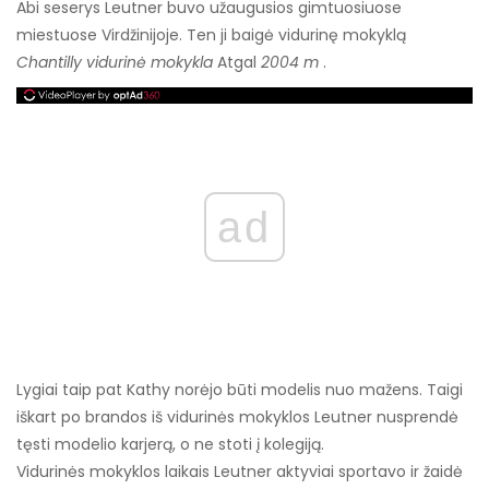
Abi seserys Leutner buvo užaugusios gimtuosiuose
miestuose Virdžinijoje. Ten ji baigė vidurinę mokyklą
Chantilly vidurinė mokykla
Atgal
2004 m
.
ad
Lygiai taip pat Kathy norėjo būti modelis nuo mažens. Taigi
iškart po brandos iš vidurinės mokyklos Leutner nusprendė
tęsti modelio karjerą, o ne stoti į kolegiją.
Vidurinės mokyklos laikais Leutner aktyviai sportavo ir žaidė