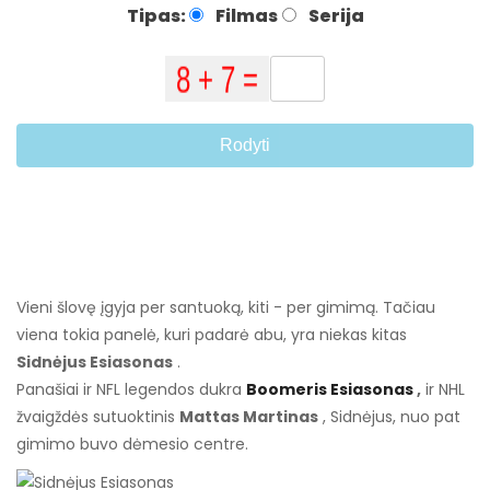
Tipas:
Filmas
Serija
Rodyti
Vieni šlovę įgyja per santuoką, kiti - per gimimą. Tačiau
viena tokia panelė, kuri padarė abu, yra niekas kitas
Sidnėjus Esiasonas
.
Panašiai ir NFL legendos dukra
Boomeris Esiasonas
,
ir NHL
žvaigždės sutuoktinis
Mattas Martinas
, Sidnėjus, nuo pat
gimimo buvo dėmesio centre.