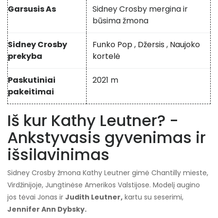
Garsusis As
Sidney Crosby mergina ir
būsima žmona
Sidney Crosby
Funko Pop
,
Džersis
,
Naujoko
prekyba
kortelė
Paskutiniai
2021 m
pakeitimai
Iš kur Kathy Leutner? -
Ankstyvasis gyvenimas ir
išsilavinimas
Sidney Crosby žmona Kathy Leutner gimė Chantilly mieste,
Virdžinijoje, Jungtinėse Amerikos Valstijose. Modelį augino
jos tėvai Jonas ir
Judith Leutner,
kartu su seserimi,
Jennifer Ann Dybsky.