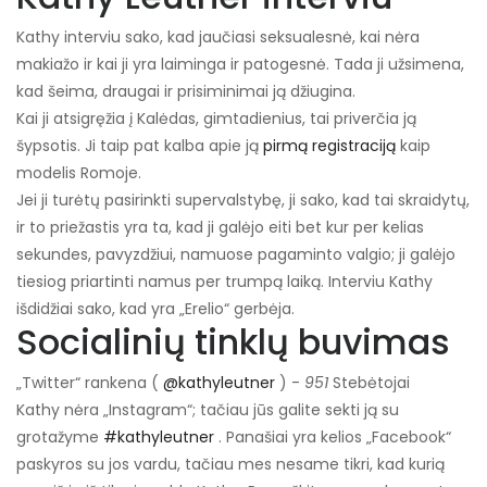
Kathy interviu sako, kad jaučiasi seksualesnė, kai nėra
makiažo ir kai ji yra laiminga ir patogesnė. Tada ji užsimena,
kad šeima, draugai ir prisiminimai ją džiugina.
Kai ji atsigręžia į Kalėdas, gimtadienius, tai priverčia ją
šypsotis. Ji taip pat kalba apie ją
pirmą registraciją
kaip
modelis Romoje.
Jei ji turėtų pasirinkti supervalstybę, ji sako, kad tai skraidytų,
ir to priežastis yra ta, kad ji galėjo eiti bet kur per kelias
sekundes, pavyzdžiui, namuose pagaminto valgio; ji galėjo
tiesiog priartinti namus per trumpą laiką. Interviu Kathy
išdidžiai sako, kad yra „Erelio“ gerbėja.
Socialinių tinklų buvimas
„Twitter“ rankena (
@kathyleutner
) -
951
Stebėtojai
Kathy nėra „Instagram“; tačiau jūs galite sekti ją su
grotažyme
#kathyleutner
. Panašiai yra kelios „Facebook“
paskyros su jos vardu, tačiau mes nesame tikri, kad kurią