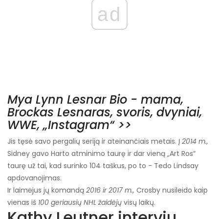
ad
Mya Lynn Lesnar Bio - mama,
Brockas Lesnaras, svoris, dvyniai,
WWE, „Instagram“ >>
Jis tęsė savo pergalių seriją ir ateinančiais metais. Į
2014 m.,
Sidney gavo Harto atminimo taurę ir dar vieną „Art Ros“
taurę už tai, kad surinko 104 taškus, po to - Tedo Lindsay
apdovanojimas.
Ir laimėjus jų komandą
2016 ir 2017 m.,
Crosby nusileido kaip
vienas iš
100 geriausių NHL žaidėjų
visų laikų.
Kathy Leutner interviu