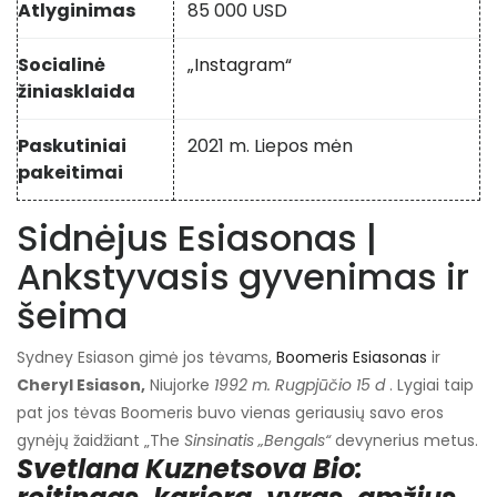
Atlyginimas
85 000 USD
Socialinė
„Instagram“
žiniasklaida
Paskutiniai
2021 m. Liepos mėn
pakeitimai
Sidnėjus Esiasonas |
Ankstyvasis gyvenimas ir
šeima
Sydney Esiason gimė jos tėvams,
Boomeris Esiasonas
ir
Cheryl Esiason,
Niujorke
1992 m. Rugpjūčio 15 d
. Lygiai taip
pat jos tėvas Boomeris buvo vienas geriausių savo eros
gynėjų žaidžiant „The
Sinsinatis „Bengals“
devynerius metus.
Svetlana Kuznetsova Bio: