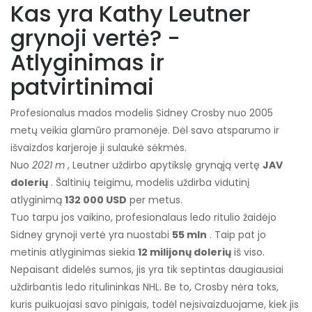
Kas yra Kathy Leutner
grynoji vertė? -
Atlyginimas ir
patvirtinimai
Profesionalus mados modelis Sidney Crosby nuo 2005
metų veikia glamūro pramonėje. Dėl savo atsparumo ir
išvaizdos karjeroje ji sulaukė sėkmės.
Nuo
2021 m
, Leutner uždirbo apytikslę grynąją vertę
JAV
dolerių
. Šaltinių teigimu, modelis uždirba vidutinį
atlyginimą
132 000 USD
per metus.
Tuo tarpu jos vaikino, profesionalaus ledo ritulio žaidėjo
Sidney grynoji vertė yra nuostabi
55 mln
. Taip pat jo
metinis atlyginimas siekia
12 milijonų dolerių
iš viso.
Nepaisant didelės sumos, jis yra tik septintas daugiausiai
uždirbantis ledo ritulininkas NHL. Be to, Crosby nėra toks,
kuris puikuojasi savo pinigais, todėl neįsivaizduojame, kiek jis