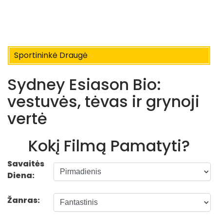
Sportininkė Draugė
Sydney Esiason Bio:
vestuvės, tėvas ir grynoji
vertė
Kokį Filmą Pamatyti?
Savaitės
Diena:
Žanras: