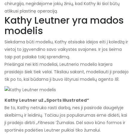
chirurgija, negirdėjome jokių žinių, kad Kathy iki šiol būtų
atlikusi plastinę operaciją.
Kathy Leutner yra mados
modelis
Siekdama būti modeliu, Kathy atsisakė idėjos eiti į koledžą ir
vietoj to įgyvendino savo vaikystės svajones. Ir jos šeima
taip pat palaikė tokį sprendimą.
Priešingai nei kiti modeliai, Leutnerio modelio karjera
prasidėjo šiek tiek vėlai. Tiksliau sakant, modeliauti ji pradėjo
tik po to, kai būdama ji buvo ištyrusi modelių agento
18.
Kathy Leutner už „Sports Illustrated“
Be to, Kathy netruko rasti darbą, nes ji pasirodė daugelyje
skelbimų ir leidinių. Tačiau jos populiarumas ėmė didėti, kai
ji pradėjo dirbti
„Fitnesas
‘Žurnalas. Dėl savo kūno formos ir
sportinės padėties Leutner puikiai tiko žurnalui.