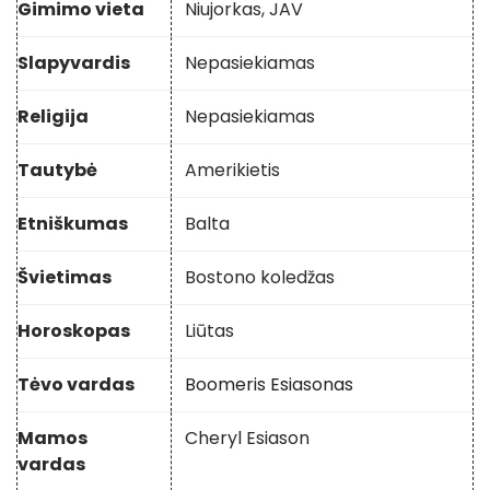
Gimimo vieta
Niujorkas, JAV
Slapyvardis
Nepasiekiamas
Religija
Nepasiekiamas
Tautybė
Amerikietis
Etniškumas
Balta
Švietimas
Bostono koledžas
Horoskopas
Liūtas
Tėvo vardas
Boomeris Esiasonas
Mamos
Cheryl Esiason
vardas