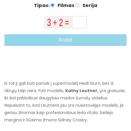
Tipas:
Filmas
Serija
Rodyti
Iš toli ji gali būti panaši į supermodelį Heidi Klum, bet iš
tikrųjų taip nėra. Pati modelis,
Kathy Leutner,
yra gražuolė,
iki šiol pribloškusi daugybės mados žurnalų viršelius.
Nepaisant to, kad Leutneris jau yra nusistovėjęs modelis, jis
geriau žinomas kaip profesionalaus ledo ritulio žaidėjo
mergina ir būsima žmona Sidney Crosby.