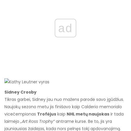
ad
Sidney Crosby
Tikras garbei, Sidney jau nuo mažens parodė savo įgūdžius.
Naujokų sezono metu jis finišavo kaip Calderio memorialo
vicečempionas
Trofėjus
kaip
NHL metų naujokas
ir tada
laimėjo
„Art Ross Trophy“
antrame kurse. Be to, jis yra
jauniausias žaidėjas, kada nors pelnęs tokį apdovanojimą.