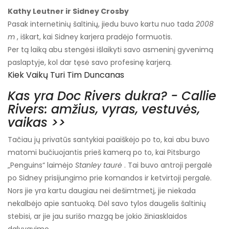
Kathy Leutner ir Sidney Crosby
Pasak internetinių šaltinių, jiedu buvo kartu nuo tada
2008
m
, iškart, kai Sidney karjera pradėjo formuotis.
Per tą laiką abu stengėsi išlaikyti savo asmeninį gyvenimą
paslaptyje, kol dar tęsė savo profesinę karjerą.
Kiek Vaikų Turi Tim Duncanas
Kas yra Doc Rivers dukra? - Callie
Rivers: amžius, vyras, vestuvės,
vaikas >>
Tačiau jų privatūs santykiai paaiškėjo po to, kai abu buvo
matomi bučiuojantis prieš kamerą po to, kai Pitsburgo
„Penguins“ laimėjo
Stanley taurė
. Tai buvo antroji pergalė
po Sidney prisijungimo prie komandos ir ketvirtoji pergalė.
Nors jie yra kartu daugiau nei dešimtmetį, jie niekada
nekalbėjo apie santuoką. Dėl savo tylos daugelis šaltinių
stebisi, ar jie jau surišo mazgą be jokio žiniasklaidos