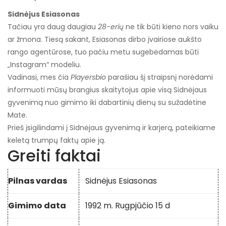
Sidnėjus Esiasonas
Tačiau yra daug daugiau
28-erių
ne tik būti kieno nors vaiku
ar žmona. Tiesą sakant, Esiasonas dirbo įvairiose aukšto
rango agentūrose, tuo pačiu metu sugebėdamas būti
„Instagram“ modeliu.
Vadinasi, mes čia
Playersbio
parašiau šį straipsnį norėdami
informuoti mūsų brangius skaitytojus apie visą Sidnėjaus
gyvenimą nuo gimimo iki dabartinių dienų su sužadėtine
Mate.
Prieš įsigilindami į Sidnėjaus gyvenimą ir karjerą, pateikiame
keletą trumpų faktų apie ją.
Greiti faktai
Pilnas vardas
Sidnėjus Esiasonas
Gimimo data
1992 m. Rugpjūčio 15 d