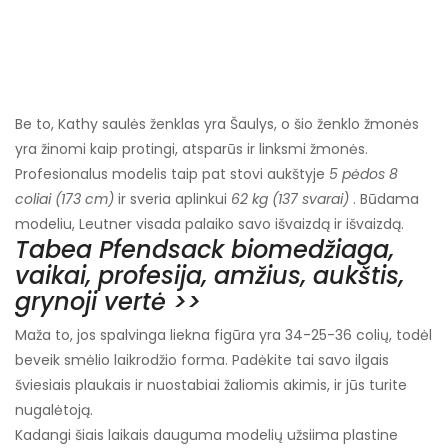
Be to, Kathy saulės ženklas yra Šaulys, o šio ženklo žmonės
yra žinomi kaip protingi, atsparūs ir linksmi žmonės.
Profesionalus modelis taip pat stovi aukštyje
5 pėdos 8
coliai (173 cm)
ir sveria aplinkui
62 kg (137 svarai)
. Būdama
modeliu, Leutner visada palaiko savo išvaizdą ir išvaizdą.
Tabea Pfendsack biomedžiaga,
vaikai, profesija, amžius, aukštis,
grynoji vertė >>
Maža to, jos spalvinga liekna figūra yra 34-25-36 colių, todėl
beveik smėlio laikrodžio forma. Padėkite tai savo ilgais
šviesiais plaukais ir nuostabiai žaliomis akimis, ir jūs turite
nugalėtoją.
Kadangi šiais laikais dauguma modelių užsiima plastine