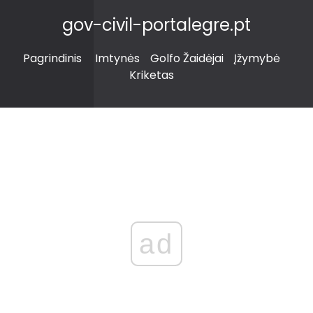
gov-civil-portalegre.pt
Pagrindinis
Imtynės
Golfo Žaidėjai
Įžymybė
Kriketas
ad