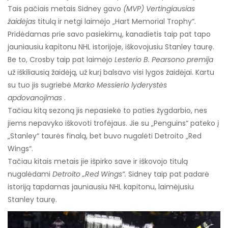
Tais pačiais metais Sidney gavo
(MVP) Vertingiausias
žaidėjas
titulą ir netgi laimėjo „Hart Memorial Trophy“.
Pridėdamas prie savo pasiekimų, kanadietis taip pat tapo
jauniausiu kapitonu NHL istorijoje, iškovojusiu Stanley taurę.
Be to, Crosby taip pat laimėjo
Lesterio B. Pearsono premija
už iškiliausią žaidėją, už kurį balsavo visi lygos žaidėjai. Kartu
su tuo jis sugriebė
Marko Messierio lyderystės
apdovanojimas
.
Tačiau kitą sezoną jis nepasiekė to paties žygdarbio, nes
jiems nepavyko iškovoti trofėjaus. Jie su „Penguins“ pateko į
„Stanley“ taurės finalą, bet buvo nugalėti Detroito „Red
Wings“.
Tačiau kitais metais jie išpirko save ir iškovojo titulą
nugalėdami
Detroito „Red Wings“.
Sidney taip pat padarė
istoriją tapdamas jauniausiu NHL kapitonu, laimėjusiu
Stanley taurę.