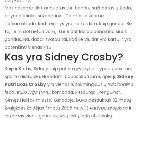
dalyvavimo.
Mes nesame tikri, ar duetas turi bendrų sužadėtuvių žiedų,
ar yra oficialiai sužadėtiniai. To mes laukiame.
Tačiau atrodo, kad teiginys yra ne kas kita, kaip gandai. Be
to, jie iki šiol neturi vaikų, kurie dar labiau panaikina šiuos
gandus. Na, dabar svarbu tai, kad jie vis dar yra kartu ir yra
patenkinti vienas kitu.
Kas yra Sidney Crosby?
Kaip ir Kathy, Sidney taip pat yra įžymybė ir ypač garsi tarp
sporto aistruolių. Norėdami papasakoti jums apie jį,
Sidney
Patrickas Crosby
yra vienas iš sėkmingiausių
Nacionalinė
ledo ritulio lyga (NHL)
komanda, Pitsburgo „Penguins“.
Gimęs Halifax mieste, Kanadoje, buvo pašauktas 32 metų
žvaigždės žaidėjas
1
metu
2005 m. NHL varžybų projektas
ir
laikomas vienu geriausių visų laikų ledo ritulininkų.