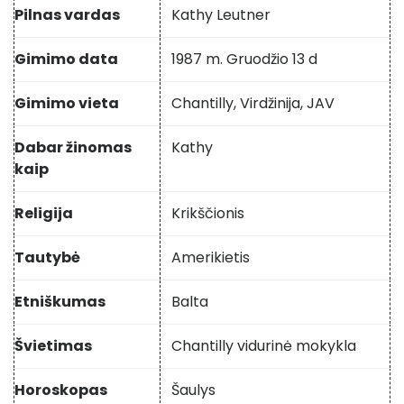
Pilnas vardas
Kathy Leutner
Gimimo data
1987 m. Gruodžio 13 d
Gimimo vieta
Chantilly, Virdžinija, JAV
Dabar žinomas
Kathy
kaip
Religija
Krikščionis
Tautybė
Amerikietis
Etniškumas
Balta
Švietimas
Chantilly vidurinė mokykla
Horoskopas
Šaulys