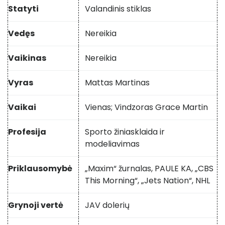
Statyti
Valandinis stiklas
Vedęs
Nereikia
Vaikinas
Nereikia
Vyras
Mattas Martinas
Vaikai
Vienas; Vindzoras Grace Martin
Profesija
Sporto žiniasklaida ir
modeliavimas
Priklausomybė
„Maxim“ žurnalas, PAULE KA, „CBS
This Morning“, „Jets Nation“, NHL
Grynoji vertė
JAV dolerių