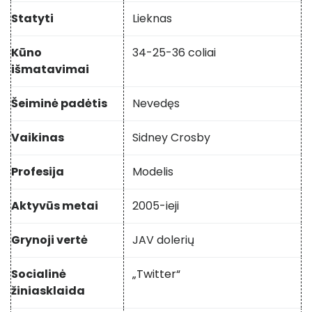
Statyti
Lieknas
Kūno
34-25-36 coliai
išmatavimai
Šeiminė padėtis
Nevedęs
Vaikinas
Sidney Crosby
Profesija
Modelis
Aktyvūs metai
2005-ieji
Grynoji vertė
JAV dolerių
Socialinė
„Twitter“
žiniasklaida