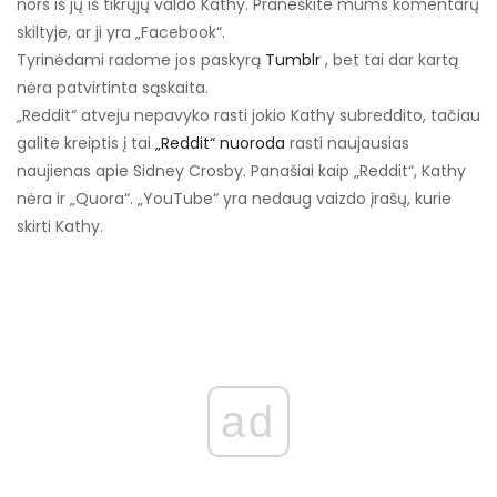
nors iš jų iš tikrųjų valdo Kathy. Praneškite mums komentarų
skiltyje, ar ji yra „Facebook“.
Tyrinėdami radome jos paskyrą
Tumblr
, bet tai dar kartą
nėra patvirtinta sąskaita.
„Reddit“ atveju nepavyko rasti jokio Kathy subreddito, tačiau
galite kreiptis į tai
„Reddit“ nuoroda
rasti naujausias
naujienas apie Sidney Crosby. Panašiai kaip „Reddit“, Kathy
nėra ir „Quora“. „YouTube“ yra nedaug vaizdo įrašų, kurie
skirti Kathy.
ad