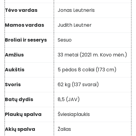
Tėvo vardas
Jonas Leutneris
Mamos vardas
Judith Leutner
Broliai ir seserys
Sesuo
Amžius
33 metai (2021 m. Kovo mėn.)
Aukštis
5 pėdos 8 coliai (173 cm)
Svoris
62 kg (137 svarai)
Batų dydis
8,5 (JAV)
Plaukų spalva
Šviesiaplaukis
Akių spalva
Žalias