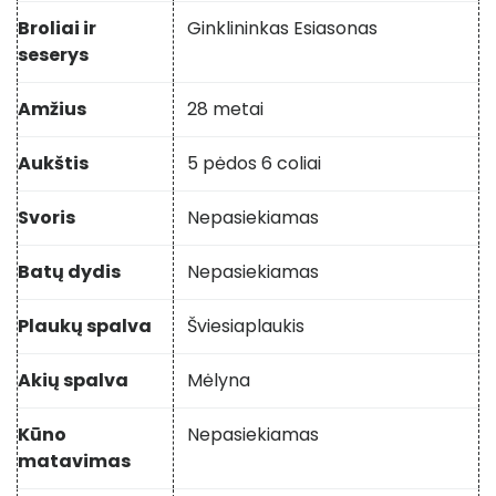
Broliai ir
Ginklininkas Esiasonas
seserys
Amžius
28 metai
Aukštis
5 pėdos 6 coliai
Svoris
Nepasiekiamas
Batų dydis
Nepasiekiamas
Plaukų spalva
Šviesiaplaukis
Akių spalva
Mėlyna
Kūno
Nepasiekiamas
matavimas