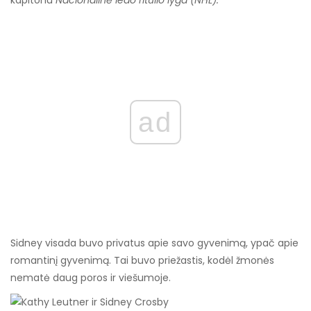
kapitonu
Nacionalinė ledo ritulio lyga (NHL).
ad
Sidney visada buvo privatus apie savo gyvenimą, ypač apie
romantinį gyvenimą. Tai buvo priežastis, kodėl žmonės
nematė daug poros ir viešumoje.