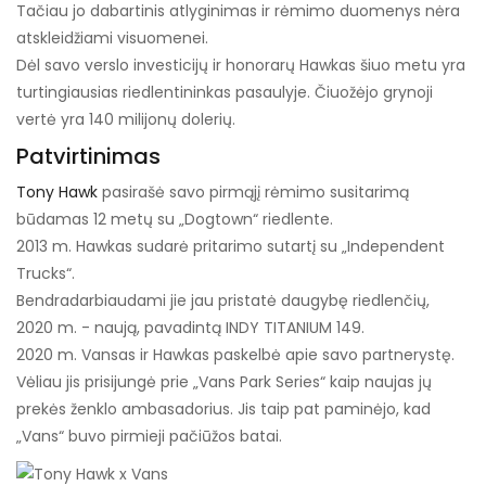
Tačiau jo dabartinis atlyginimas ir rėmimo duomenys nėra
atskleidžiami visuomenei.
Dėl savo verslo investicijų ir honorarų Hawkas šiuo metu yra
turtingiausias riedlentininkas pasaulyje. Čiuožėjo grynoji
vertė yra 140 milijonų dolerių.
Patvirtinimas
Tony Hawk
pasirašė savo pirmąjį rėmimo susitarimą
būdamas 12 metų su „Dogtown“ riedlente.
2013 m. Hawkas sudarė pritarimo sutartį su „Independent
Trucks“.
Bendradarbiaudami jie jau pristatė daugybę riedlenčių,
2020 m. - naują, pavadintą INDY TITANIUM 149.
2020 m. Vansas ir Hawkas paskelbė apie savo partnerystę.
Vėliau jis prisijungė prie „Vans Park Series“ kaip naujas jų
prekės ženklo ambasadorius. Jis taip pat paminėjo, kad
„Vans“ buvo pirmieji pačiūžos batai.