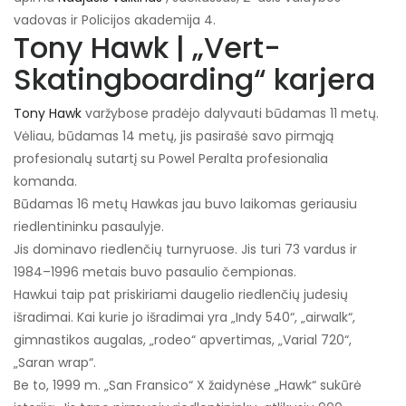
vadovas ir Policijos akademija 4.
Tony Hawk | „Vert-
Skatingboarding“ karjera
Tony Hawk
varžybose pradėjo dalyvauti būdamas 11 metų.
Vėliau, būdamas 14 metų, jis pasirašė savo pirmąją
profesionalų sutartį su Powel Peralta profesionalia
komanda.
Būdamas 16 metų Hawkas jau buvo laikomas geriausiu
riedlentininku pasaulyje.
Jis dominavo riedlenčių turnyruose. Jis turi 73 vardus ir
1984–1996 metais buvo pasaulio čempionas.
Hawkui taip pat priskiriami daugelio riedlenčių judesių
išradimai. Kai kurie jo išradimai yra „Indy 540“, „airwalk“,
gimnastikos augalas, „rodeo“ apvertimas, „Varial 720“,
„Saran wrap“.
Be to, 1999 m. „San Fransico“ X žaidynėse „Hawk“ sukūrė