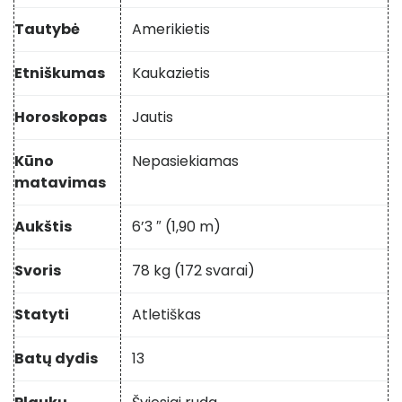
Tautybė
Amerikietis
Etniškumas
Kaukazietis
Horoskopas
Jautis
Kūno
Nepasiekiamas
matavimas
Aukštis
6’3 ″ (1,90 m)
Svoris
78 kg (172 svarai)
Statyti
Atletiškas
Batų dydis
13