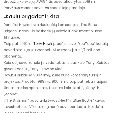
drabužių kolekciją „FW19“. Jis buvo atidarytas 2019 m.
Paryžiaus mados savaitės specialioje parodoje.
„Kaulų brigada“ ir kita
Panašiai Hawkas yra riedlenčių kompanijos „The Bone
Brigade“ narys. Jis pasirodė jų vaizdo ir dokumentiniuose
filmuose.
Taip pat 2013 m.
Tony Hawk
pradėjo savo „YouTube“ kanalą
pavadinimu „RIDE Channel“. Šiuo metu ji turi 1,7 milijono
abonentų.
Kaip dalį savo kanalo jis veda tokias laidas kaip Tony „Keistas
gyvenimas“ ir „Tony Crew on Ride“.
Hawkui priklauso 900 filmų, kurie kuria komercinį turinį ir
projektus. Pradėta 1999 m., 900 filmų taip pat reklamuojasi
žinomoms kompanijoms, tokioms kaip „Kraft“, „Sony“ ir
„Adobe“.
„The Birdman“ buvo ankstyvas „Nest“ ir „Blue Bottle“ kavos
investuotojas. Vėliau, kai įmonė buvo parduota „Nestle“ ir