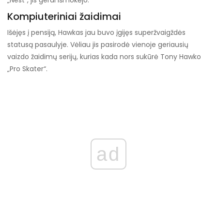
„Nest“, jis gerai išmokėjo.
Kompiuteriniai žaidimai
Išėjęs į pensiją, Hawkas jau buvo įgijęs superžvaigždės
statusą pasaulyje. Vėliau jis pasirodė vienoje geriausių
vaizdo žaidimų serijų, kurias kada nors sukūrė Tony Hawko
„Pro Skater“.
ad