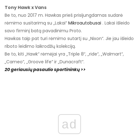
Tony Hawk x Vans
Be to, nuo 2017 m. Hawkas prieš prisijungdamas sudarė
rėmimo susitarimą su „Lakai“
Mikroautobusai
. Lakai išleido
savo firminį batą pavadinimu Proto.
Hawkas taip pat turi rėmimo sutartį su „Nixon“. Jie jau išleido
riboto leidimo laikrodžių kolekciją.
Be to, kiti „Hawk“ rėmėjai yra „Triple 8“, „ride“, „Walmart“,
„Cameo“, „Groove life“ ir „Dunacraft“.
20 geriausių pasaulio sportininkų >>
ad