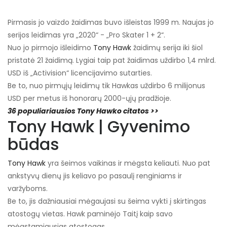
Pirmasis jo vaizdo žaidimas buvo išleistas 1999 m. Naujas jo
serijos leidimas yra „2020“ - „Pro Skater 1 + 2“.
Nuo jo pirmojo išleidimo
Tony Hawk
žaidimų serija iki šiol
pristatė 21 žaidimą. Lygiai taip pat žaidimas uždirbo 1,4 mlrd.
USD iš „Activision“ licencijavimo sutarties.
Be to, nuo pirmųjų leidimų tik Hawkas uždirbo 6 milijonus
USD per metus iš honorarų 2000-ųjų pradžioje.
36 populiariausios Tony Hawko citatos >>
Tony Hawk | Gyvenimo
būdas
Tony Hawk
yra šeimos vaikinas ir mėgsta keliauti. Nuo pat
ankstyvų dienų jis keliavo po pasaulį renginiams ir
varžyboms.
Be to, jis dažniausiai mėgaujasi su šeima vykti į skirtingas
atostogų vietas. Hawk paminėjo Taitį kaip savo
mėgstamiausias atostogas.