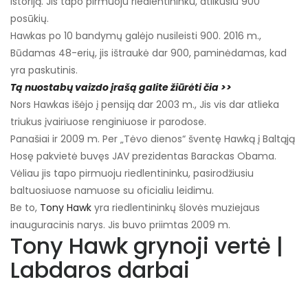
istoriją. Jis tapo pirmuoju riedlentininku, atlikusiu 900
posūkių.
Hawkas po 10 bandymų galėjo nusileisti 900. 2016 m.,
Būdamas 48-erių, jis ištraukė dar 900, paminėdamas, kad
yra paskutinis.
Tą nuostabų vaizdo įrašą galite žiūrėti čia >>
Nors Hawkas išėjo į pensiją dar 2003 m., Jis vis dar atlieka
triukus įvairiuose renginiuose ir parodose.
Panašiai ir 2009 m. Per „Tėvo dienos“ šventę Hawką į Baltąją
Hosę pakvietė buvęs JAV prezidentas Barackas Obama.
Vėliau jis tapo pirmuoju riedlentininku, pasirodžiusiu
baltuosiuose namuose su oficialiu leidimu.
Be to,
Tony Hawk
yra riedlentininkų šlovės muziejaus
inauguracinis narys. Jis buvo priimtas 2009 m.
Tony Hawk grynoji vertė |
Labdaros darbai