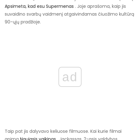
Apsimeta, kad esu Supermenas
. Joje aprašoma, kaip jis
suvaidino svarbų vaidmenį atgaivindamas čiuožimo kultūrą
90-ųjų pradžioje.
ad
Taip pat jis dalyvavo keliuose filmuose. Kai kurie filmai
apima
Naujasis vaikinas
, Jackassas, 2-asis valdybos