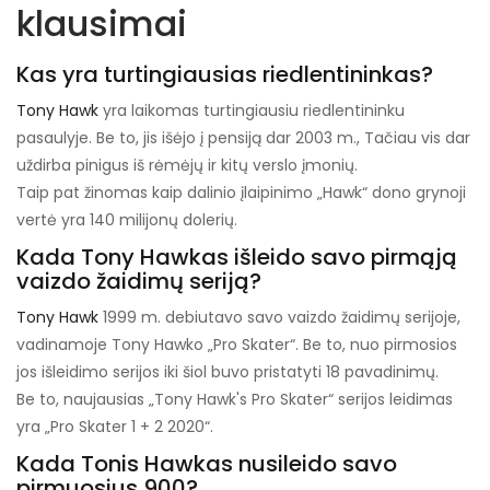
klausimai
Kas yra turtingiausias riedlentininkas?
Tony Hawk
yra laikomas turtingiausiu riedlentininku
pasaulyje. Be to, jis išėjo į pensiją dar 2003 m., Tačiau vis dar
uždirba pinigus iš rėmėjų ir kitų verslo įmonių.
Taip pat žinomas kaip dalinio įlaipinimo „Hawk“ dono grynoji
vertė yra 140 milijonų dolerių.
Kada Tony Hawkas išleido savo pirmąją
vaizdo žaidimų seriją?
Tony Hawk
1999 m. debiutavo savo vaizdo žaidimų serijoje,
vadinamoje Tony Hawko „Pro Skater“. Be to, nuo pirmosios
jos išleidimo serijos iki šiol buvo pristatyti 18 pavadinimų.
Be to, naujausias „Tony Hawk's Pro Skater“ serijos leidimas
yra „Pro Skater 1 + 2 2020“.
Kada Tonis Hawkas nusileido savo
pirmuosius 900?