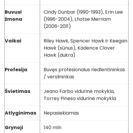
Buvusi
Cindy Dunbar (1990-1993), Erin Lee
žmona
(1996-2004), Lhotse Merriam
(2006-2011)
Vaikai
Riley Hawk, Spencer Hawk ir Keegan
Hawk (sūnus), Kadence Clover
Hawk (dukra)
Profesija
Buvęs profesionalus riedlentininkas
/ verslininkas
Švietimas
Jeano Farbo vidurinė mokykla,
Torrey Pineso vidurinė mokykla
Atlyginimas
Nepasiekiamas
Grynoji
140 mln