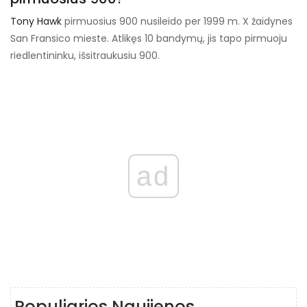
Tony Hawk
pirmuosius 900 nusileido per 1999 m. X žaidynes
San Fransico mieste. Atlikęs 10 bandymų, jis tapo pirmuoju
riedlentininku, išsitraukusiu 900.
ad
Populiarios Naujienos