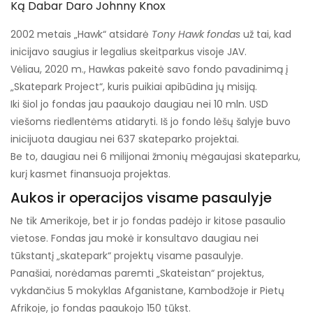
Ką Dabar Daro Johnny Knox
2002 metais „Hawk“ atsidarė
Tony Hawk fondas
už tai, kad
inicijavo saugius ir legalius skeitparkus visoje JAV.
Vėliau, 2020 m., Hawkas pakeitė savo fondo pavadinimą į
„Skatepark Project“, kuris puikiai apibūdina jų misiją.
Iki šiol jo fondas jau paaukojo daugiau nei 10 mln. USD
viešoms riedlentėms atidaryti. Iš jo fondo lėšų šalyje buvo
inicijuota daugiau nei 637 skateparko projektai.
Be to, daugiau nei 6 milijonai žmonių mėgaujasi skateparku,
kurį kasmet finansuoja projektas.
Aukos ir operacijos visame pasaulyje
Ne tik Amerikoje, bet ir jo fondas padėjo ir kitose pasaulio
vietose. Fondas jau mokė ir konsultavo daugiau nei
tūkstantį „skatepark“ projektų visame pasaulyje.
Panašiai, norėdamas paremti „Skateistan“ projektus,
vykdančius 5 mokyklas Afganistane, Kambodžoje ir Pietų
Afrikoje, jo fondas paaukojo 150 tūkst.