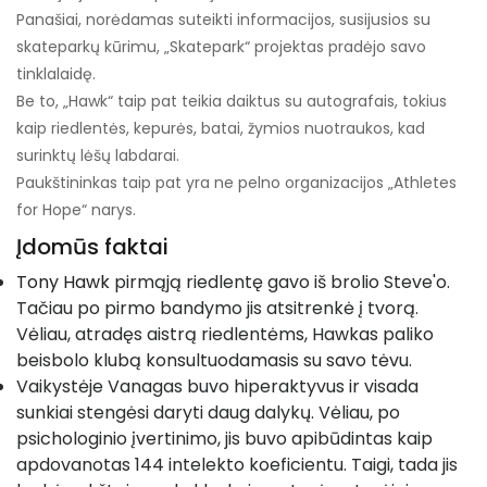
Panašiai, norėdamas suteikti informacijos, susijusios su
skateparkų kūrimu, „Skatepark“ projektas pradėjo savo
tinklalaidę.
Be to, „Hawk“ taip pat teikia daiktus su autografais, tokius
kaip riedlentės, kepurės, batai, žymios nuotraukos, kad
surinktų lėšų labdarai.
Paukštininkas taip pat yra ne pelno organizacijos „Athletes
for Hope“ narys.
Įdomūs faktai
Tony Hawk
pirmąją riedlentę gavo iš brolio Steve'o.
Tačiau po pirmo bandymo jis atsitrenkė į tvorą.
Vėliau, atradęs aistrą riedlentėms, Hawkas paliko
beisbolo klubą konsultuodamasis su savo tėvu.
Vaikystėje Vanagas buvo hiperaktyvus ir visada
sunkiai stengėsi daryti daug dalykų. Vėliau, po
psichologinio įvertinimo, jis buvo apibūdintas kaip
apdovanotas 144 intelekto koeficientu. Taigi, tada jis