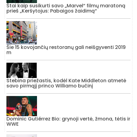
Štai kaip susikurti savo „Marvel“ filmų maratoną
prieš „Keršytojus: Pabaigos žaidimą“
Šie 15 kovojančių restoranų gali neišgyventi 2019
m
Stebina priežastis, kodėl Kate Middleton atmetė
savo pirmąjį princo Williamo bučinį
Dominic Gutiérrez Bio: grynoji vertė, žmona, tėtis ir
WWE