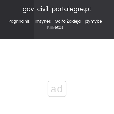
gov-civil-portalegre.pt
Pagrindinis
Imtynės
Golfo Žaidėjai
Įžymybė
Kriketas
ad