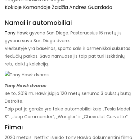
Kokioje Komandoje Žaidžia Andres Guardado
Namai ir automobiliai
Tony Hawk
gyvena San Diege. Pastaruosius 16 metų jis
gyvena savo San Diego dvare.
Viešbutyje yra baseinas, sporto salė ir asmeniškai sukurtas
riedučių parkas. Savo namuose jis taip pat turi išskirtinių
retų daiktų kolekciją.
Tony Hawk dvaras
Be to, 2019 m. Hawk įsigijo 120 metų senumo 3 aukštų butą
Detroite.
Taip pat jo garaže yra tokie automobiliai kaip „Tesla Model
S“, „Jeep Commander“, „Wangler“ ir „Chevrolet Corvette“.
Filmai
2020 metais „Netflix“ išleido Tony Hawko dokumentinį filmą