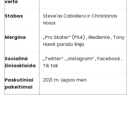
vertė
Stabas
Steve'as Caballero ir Christianas
Hosoi
Mergina
„Pro Skater“ (PS4)
,
Riedlentė
,
Tony
Hawk parašo linija
Socialinė
„Twitter“
,
„Instagram“
,
Facebook
,
žiniasklaida
Tik tak
Paskutiniai
2021 m. Liepos mėn
pakeitimai