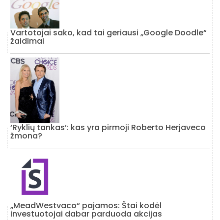
Vartotojai sako, kad tai geriausi „Google Doodle“
žaidimai
‘Ryklių tankas’: kas yra pirmoji Roberto Herjaveco
žmona?
„MeadWestvaco“ pajamos: Štai kodėl
investuotojai dabar parduoda akcijas