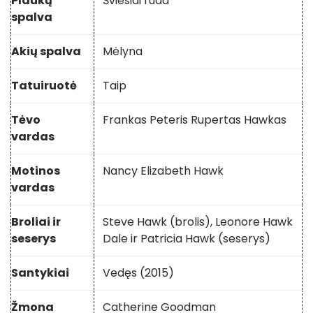
Plaukų
Šviesiai ruda
spalva
Akių spalva
Mėlyna
Tatuiruotė
Taip
Tėvo
Frankas Peteris Rupertas Hawkas
vardas
Motinos
Nancy Elizabeth Hawk
vardas
Broliai ir
Steve Hawk (brolis), Leonore Hawk
seserys
Dale ir Patricia Hawk (seserys)
Santykiai
Vedęs (2015)
Žmona
Catherine Goodman