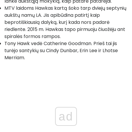
lankė aukštąją mokyklą, kaip patarė patarėjai.
MTV laidoms Hawkas kartą šoko tarp dviejų septynių
aukštų namų LA. Jis apibūdina patirtį kaip
beprotiškiausią dalyką, kurį kada nors padarė
riedlente. 2015 m. Hawkas tapo pirmuoju čiuožėju ant
spiralės formos rampos.
Tony Hawk
vedė Catherine Goodman. Prieš tai jis
turėjo santykių su Cindy Dunbar, Erin Lee ir Lhotse
Merriam.
ad