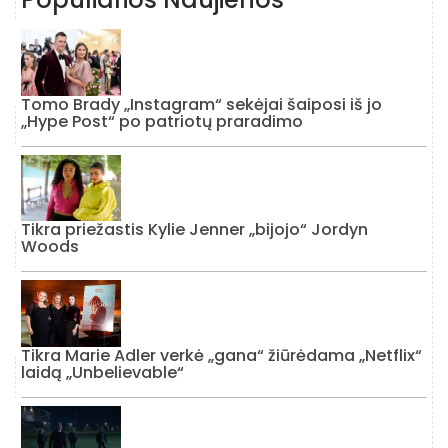
Tomo Brady „Instagram“ sekėjai šaiposi iš jo
„Hype Post“ po patriotų praradimo
Tikra priežastis Kylie Jenner „bijojo“ Jordyn
Woods
Tikra Marie Adler verkė „gana“ žiūrėdama „Netflix“
laidą „Unbelievable“