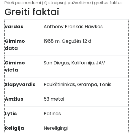
Prieš pasinerdami į šį straipsnį, pažvelkime į greitus faktus.
Greiti faktai
vardas
Anthony Frankas Hawkas
Gimimo
1968 m. Gegužės 12 d
data
Gimimo
San Diegas, Kalifornija, JAV
vieta
Slapyvardis
Paukštininkas, Grampa, Tonis
Amžius
53 metai
Lytis
Patinas
Religija
Nereligingi