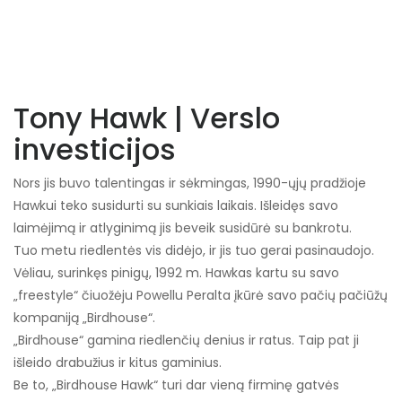
Tony Hawk | Verslo
investicijos
Nors jis buvo talentingas ir sėkmingas, 1990-ųjų pradžioje
Hawkui teko susidurti su sunkiais laikais. Išleidęs savo
laimėjimą ir atlyginimą jis beveik susidūrė su bankrotu.
Tuo metu riedlentės vis didėjo, ir jis tuo gerai pasinaudojo.
Vėliau, surinkęs pinigų, 1992 m. Hawkas kartu su savo
„freestyle“ čiuožėju Powellu Peralta įkūrė savo pačių pačiūžų
kompaniją „Birdhouse“.
„Birdhouse“ gamina riedlenčių denius ir ratus. Taip pat ji
išleido drabužius ir kitus gaminius.
Be to, „Birdhouse Hawk“ turi dar vieną firminę gatvės