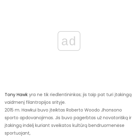
ad
Tony Hawk
yra ne tik riedlentininkas; jis taip pat turi įtakingą
vaidmenį filantropijos srityje.
2015 m. Hawkui buvo įteiktas Roberto Woodo Jhonsono
sporto apdovanojimas. Jis buvo pagerbtas už novatorišką ir
įtakingą indėlį kuriant sveikatos kultūrą bendruomenėse
sportuojant,